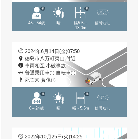
他
他
45～54歳
晴
幅5.5～
信号なし
13.0m
2024年6月14日(金)07:50
徳島市八万町夷山 付近
車両相互 小破事故
普通乗用車
自転車
(1)
(1)
死亡
負傷
(0)
(1)
他
他
0～24歳
晴
幅～5.5m
信号なし
2022年10月25日(火)14:25