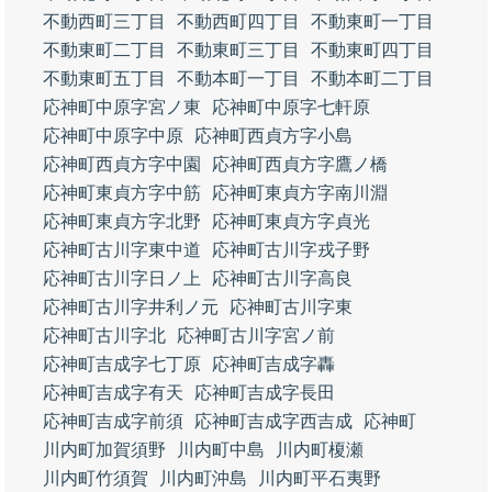
不動西町三丁目
不動西町四丁目
不動東町一丁目
不動東町二丁目
不動東町三丁目
不動東町四丁目
不動東町五丁目
不動本町一丁目
不動本町二丁目
応神町中原字宮ノ東
応神町中原字七軒原
応神町中原字中原
応神町西貞方字小島
応神町西貞方字中園
応神町西貞方字鷹ノ橋
応神町東貞方字中筋
応神町東貞方字南川淵
応神町東貞方字北野
応神町東貞方字貞光
応神町古川字東中道
応神町古川字戎子野
応神町古川字日ノ上
応神町古川字高良
応神町古川字井利ノ元
応神町古川字東
応神町古川字北
応神町古川字宮ノ前
応神町吉成字七丁原
応神町吉成字轟
応神町吉成字有天
応神町吉成字長田
応神町吉成字前須
応神町吉成字西吉成
応神町
川内町加賀須野
川内町中島
川内町榎瀬
川内町竹須賀
川内町沖島
川内町平石夷野