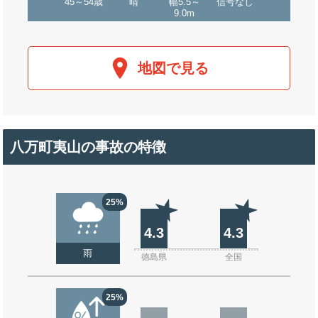
45～54歳
晴
幅5.5～
信号なし
9.0m
地図で見る
八万町夷山の事故の特徴
25%
4.3
4.3
雨
徳島県
全国
25%