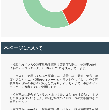
本ページについて
・掲載されている交通事故発生情報は警察庁公開の「交通事故統計
情報のオープンデータ」2019～2024年を使用しています。
・イラストに使用している各要素（車、背景、車、天候、信号、衝
突地点など）は、代表的なイメージをイラスト化しており、色や形
状等含め現実の事故の状況とは異なります。あくまで、事故のイメ
ージとして参考までにご活用ください。
・多重事故の場合でもイラスト上では最大２台（歩行者含む）まで
しか表現されていません。詳細は事故の個別ページの文字情報をご
参照ください。
・車両種別のデータは、該当車両の数ではなく、該当車両種別の関