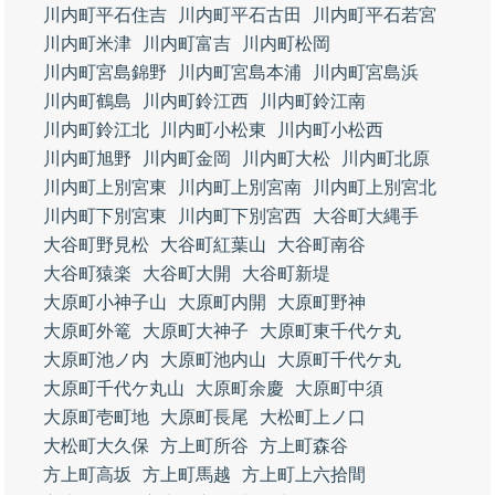
川内町平石住吉
川内町平石古田
川内町平石若宮
川内町米津
川内町富吉
川内町松岡
川内町宮島錦野
川内町宮島本浦
川内町宮島浜
川内町鶴島
川内町鈴江西
川内町鈴江南
川内町鈴江北
川内町小松東
川内町小松西
川内町旭野
川内町金岡
川内町大松
川内町北原
川内町上別宮東
川内町上別宮南
川内町上別宮北
川内町下別宮東
川内町下別宮西
大谷町大縄手
大谷町野見松
大谷町紅葉山
大谷町南谷
大谷町猿楽
大谷町大開
大谷町新堤
大原町小神子山
大原町内開
大原町野神
大原町外篭
大原町大神子
大原町東千代ケ丸
大原町池ノ内
大原町池内山
大原町千代ケ丸
大原町千代ケ丸山
大原町余慶
大原町中須
大原町壱町地
大原町長尾
大松町上ノ口
大松町大久保
方上町所谷
方上町森谷
方上町高坂
方上町馬越
方上町上六拾間