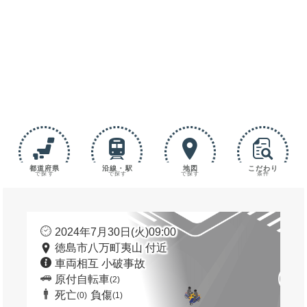
都道府県
沿線・駅
地図
こだわり
で探す
で探す
で探す
条件
2024年7月30日(火)09:00
徳島市八万町夷山 付近
車両相互 小破事故
原付自転車
(2)
死亡
負傷
(0)
(1)