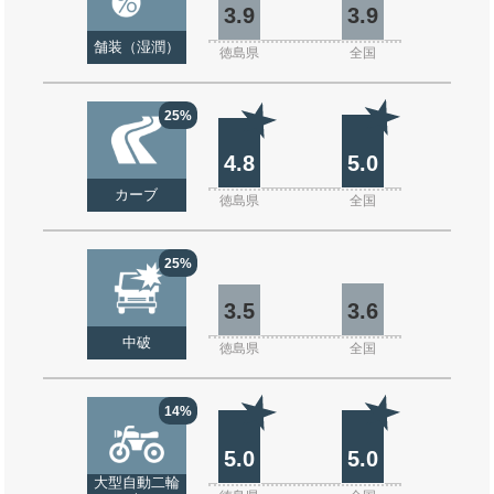
3.9
3.9
舗装（湿潤）
徳島県
全国
25%
4.8
5.0
カーブ
徳島県
全国
25%
3.5
3.6
中破
徳島県
全国
14%
5.0
5.0
大型自動二輪