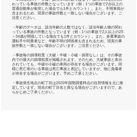
わっている事故の件数となっています（例：1つの事故で2台以上の
普通自動車が衝突した場合でも1件とカウント）。また、不明車両が
含まれるため、現実の事故件数と一致しない場合がございます。ご
注意ください。
・年齢のデータは、該当年齢の人数ではなく、該当年齢人物の関わ
っている事故の件数となっています（例：1つの事故で2人以上の25
～34歳が関係している場合でも1件とカウント）。また、多重事故の
運転手や同乗者など、年齢不明の関係者も含まれるため、現実の事
故件数と一致しない場合がございます。ご注意ください。
・事故毎の損壊程度（大破・中破・小破・損害なし）は、その事故
内での最大の損壊程度が掲載されます。そのため、大破事故と表示
されていても、中破や小破の車両が存在する場合がございます。同
様に死亡者のいる事故は死亡事故と表記していますが、他に負傷者
が存在する場合がございます。予めご了承ください。
・事故発生地点の町丁目は2020年国勢調査時点の住所情報を元に推
定しています。現在の町丁目名と異なる場合がございますので、あ
らかじめご了承ください。