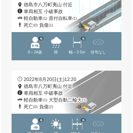
徳島市八万町夷山 付近
車両相互 小破事故
軽自動車
原付自転車
(1)
(1)
死亡
負傷
(0)
(1)
他
他
0～24歳
雨
幅～3.5m
信号なし
2022年8月20日(土)12:20
徳島市八万町夷山 付近
車両相互 中破事故
軽自動車
大型自動二輪大
(1)
(1)
死亡
負傷
(0)
(2)
他
他