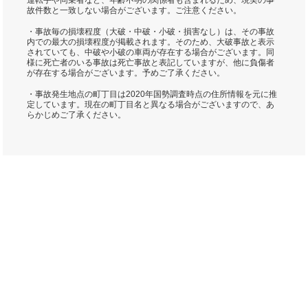
運転手や同乗者など、年齢不明の関係者も含まれるため、現実の事
故件数と一致しない場合がございます。ご注意ください。
・事故毎の損壊程度（大破・中破・小破・損害なし）は、その事故
内での最大の損壊程度が掲載されます。そのため、大破事故と表示
されていても、中破や小破の車両が存在する場合がございます。同
様に死亡者のいる事故は死亡事故と表記していますが、他に負傷者
が存在する場合がございます。予めご了承ください。
・事故発生地点の町丁目は2020年国勢調査時点の住所情報を元に推
定しています。現在の町丁目名と異なる場合がございますので、あ
らかじめご了承ください。