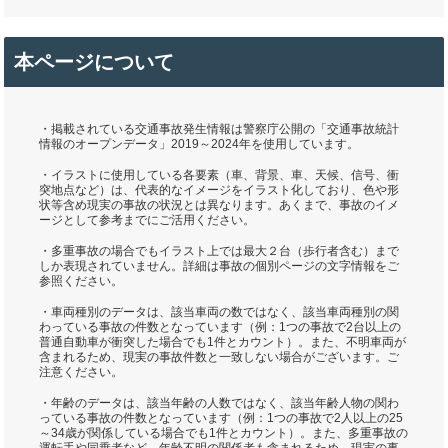
本ページについて
・掲載されている交通事故発生情報は警察庁公開の「交通事故統計
情報のオープンデータ」2019～2024年を使用しています。
・イラストに使用している各要素（車、背景、車、天候、信号、衝
突地点など）は、代表的なイメージをイラスト化しており、色や形
状等含め現実の事故の状況とは異なります。あくまで、事故のイメ
ージとして参考までにご活用ください。
・多重事故の場合でもイラスト上では最大２台（歩行者含む）まで
しか表現されていません。詳細は事故の個別ページの文字情報をご
参照ください。
・車両種別のデータは、該当車両の数ではなく、該当車両種別の関
わっている事故の件数となっています（例：1つの事故で2台以上の
普通自動車が衝突した場合でも1件とカウント）。また、不明車両が
含まれるため、現実の事故件数と一致しない場合がございます。ご
注意ください。
・年齢のデータは、該当年齢の人数ではなく、該当年齢人物の関わ
っている事故の件数となっています（例：1つの事故で2人以上の25
～34歳が関係している場合でも1件とカウント）。また、多重事故の