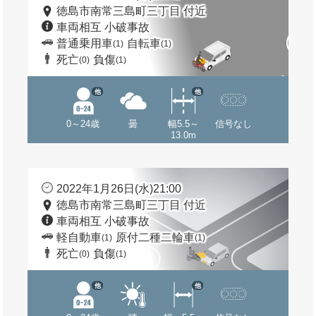
徳島市南常三島町三丁目 付近
車両相互 小破事故
普通乗用車
自転車
(1)
(1)
死亡
負傷
(0)
(1)
他
他
0～24歳
曇
幅5.5～
信号なし
13.0m
2022年1月26日(水)21:00
徳島市南常三島町三丁目 付近
車両相互 小破事故
軽自動車
原付二種二輪車
(1)
(1)
死亡
負傷
(0)
(1)
他
他