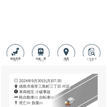
都道府県
沿線・駅
地図
こだわり
で探す
で探す
で探す
条件
2024年9月30日(月)07:30
徳島市南常三島町三丁目 付近
車両相互 小破事故
軽自動車
自転車
(1)
(1)
死亡
負傷
(0)
(1)