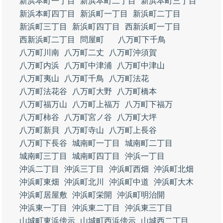
新浜本町一丁目
新浜本町二丁目
新浜本町三丁目
新浜本町四丁目
新浜町一丁目
新浜町二丁目
新浜町三丁目
新浜町四丁目
西新浜町一丁目
西新浜町二丁目
問屋町
八万町下千鳥
八万町川南
八万町二丈
八万町沖須賀
八万町内浜
八万町中津浦
八万町中津山
八万町夷山
八万町千鳥
八万町法花
八万町法花谷
八万町大野
八万町橋本
八万町福万山
八万町上福万
八万町下福万
八万町柿谷
八万町宮ノ谷
八万町大坪
八万町新貝
八万町寺山
八万町上長谷
八万町下長谷
城南町一丁目
城南町二丁目
城南町三丁目
城南町四丁目
沖浜一丁目
沖浜二丁目
沖浜三丁目
沖浜町西畑
沖浜町北畑
沖浜町東畑
沖浜町北川
沖浜町中道
沖浜町大木
沖浜町居屋敷
沖浜町栄開
沖浜町明治開
沖浜東一丁目
沖浜東二丁目
沖浜東三丁目
山城町東浜傍示
山城町西浜傍示
山城西二丁目