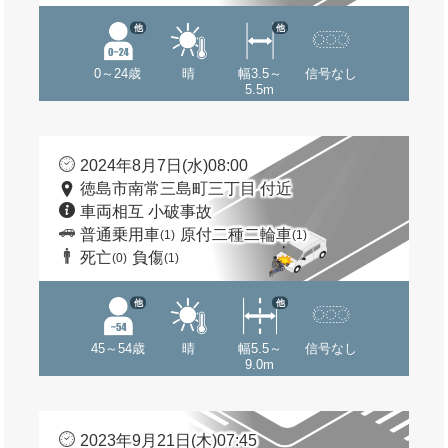
他
他
0～24歳
晴
幅3.5～
信号なし
5.5m
2024年8月7日(水)08:00
徳島市南常三島町三丁目 付近
車両相互 小破事故
普通乗用車
原付二種二輪車
(1)
(1)
死亡
負傷
(0)
(1)
他
他
45～54歳
晴
幅5.5～
信号なし
9.0m
2023年9月21日(木)07:45