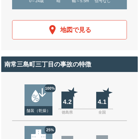
0～24歳
晴
幅～5.5m
信号なし
地図で見る
南常三島町三丁目の事故の特徴
100%
4.2
4.1
舗装（乾燥）
徳島県
全国
25%