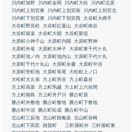
川内町旭野
川内町金岡
川内町大松
川内町北原
川内町上別宮東
川内町上別宮南
川内町上別宮北
川内町下別宮東
川内町下別宮西
大谷町大縄手
大谷町野見松
大谷町紅葉山
大谷町南谷
大谷町猿楽
大谷町大開
大谷町新堤
大原町小神子山
大原町内開
大原町野神
大原町外篭
大原町大神子
大原町東千代ケ丸
大原町池ノ内
大原町池内山
大原町千代ケ丸
大原町千代ケ丸山
大原町余慶
大原町中須
大原町壱町地
大原町長尾
大松町上ノ口
大松町大久保
方上町所谷
方上町森谷
方上町高坂
方上町馬越
方上町上六拾間
方上町鶴島
方上町舟戸川
勝占町原
勝占町外敷地
勝占町敷地
勝占町下敷地
勝占町中須
勝占町松成
勝占町中山
北山町三反地
北山町銭亀坂
北山町岩崎
北山町下田尻
雑賀町
三軒屋町外
三軒屋町東