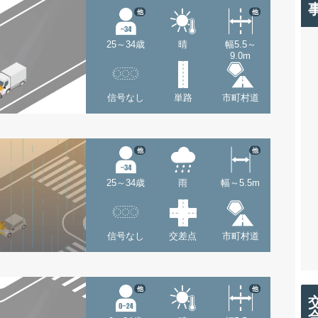
他
他
25～34歳
晴
幅5.5～
9.0m
信号なし
単路
市町村道
他
他
25～34歳
雨
幅～5.5m
信号なし
交差点
市町村道
他
他