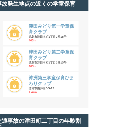
事故発生地点の近くの学童保育
津田みどり第一学童保
育クラブ
徳島市津田本町1丁目2番15号
403m
津田みどり第二学童保
育クラブ
徳島市津田本町1丁目2番15号
403m
沖洲第三学童保育ひま
わりクラブ
徳島市南沖洲5‐5‐12
1.4km
交通事故の津田町二丁目の年齢割
合