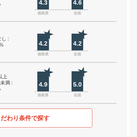
4.3
4.6
%
徳島県
全国
し :
4.2
4.2
0%
徳島県
全国
m以上
m未満 :
4.9
5.0
%
徳島県
全国
こだわり条件で探す