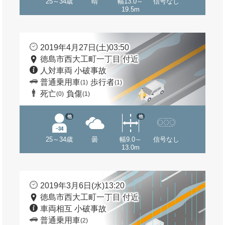
25～34歳
晴
幅13.0～
信号なし
19.5m
2019年4月27日(土)03:50
徳島市西大工町一丁目 付近
人対車両 小破事故
普通乗用車
歩行者
(1)
(1)
死亡
負傷
(0)
(1)
他
他
25～34歳
曇
幅9.0～
信号なし
13.0m
2019年3月6日(水)13:20
徳島市西大工町一丁目 付近
車両相互 小破事故
普通乗用車
(2)