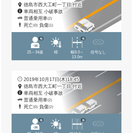
徳島市西大工町一丁目 付近
車両相互 小破事故
普通乗用車
(2)
死亡
負傷
(0)
(1)
他
他
25～34歳
晴
幅9.0～
信号なし
13.0m
2019年10月17日(木)18:45
徳島市西大工町一丁目 付近
車両相互 小破事故
普通乗用車
(2)
死亡
負傷
(0)
(2)
他
他