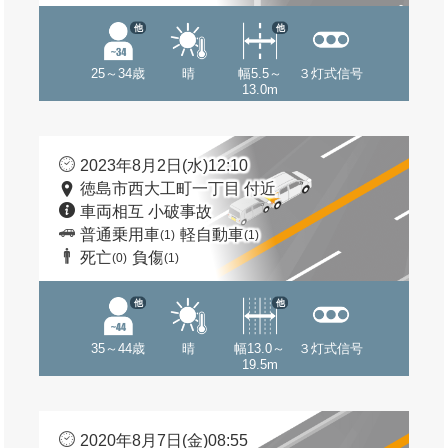
他
他
25～34歳
晴
幅5.5～
３灯式信号
13.0m
2023年8月2日(水)12:10
徳島市西大工町一丁目 付近
車両相互 小破事故
普通乗用車
軽自動車
(1)
(1)
死亡
負傷
(0)
(1)
他
他
35～44歳
晴
幅13.0～
３灯式信号
19.5m
2020年8月7日(金)08:55