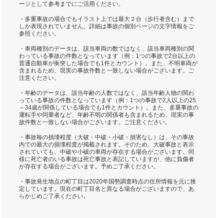
ージとして参考までにご活用ください。
・多重事故の場合でもイラスト上では最大２台（歩行者含む）まで
しか表現されていません。詳細は事故の個別ページの文字情報をご
参照ください。
・車両種別のデータは、該当車両の数ではなく、該当車両種別の関
わっている事故の件数となっています（例：1つの事故で2台以上の
普通自動車が衝突した場合でも1件とカウント）。また、不明車両が
含まれるため、現実の事故件数と一致しない場合がございます。ご
注意ください。
・年齢のデータは、該当年齢の人数ではなく、該当年齢人物の関わ
っている事故の件数となっています（例：1つの事故で2人以上の25
～34歳が関係している場合でも1件とカウント）。また、多重事故の
運転手や同乗者など、年齢不明の関係者も含まれるため、現実の事
故件数と一致しない場合がございます。ご注意ください。
・事故毎の損壊程度（大破・中破・小破・損害なし）は、その事故
内での最大の損壊程度が掲載されます。そのため、大破事故と表示
されていても、中破や小破の車両が存在する場合がございます。同
様に死亡者のいる事故は死亡事故と表記していますが、他に負傷者
が存在する場合がございます。予めご了承ください。
・事故発生地点の町丁目は2020年国勢調査時点の住所情報を元に推
定しています。現在の町丁目名と異なる場合がございますので、あ
らかじめご了承ください。