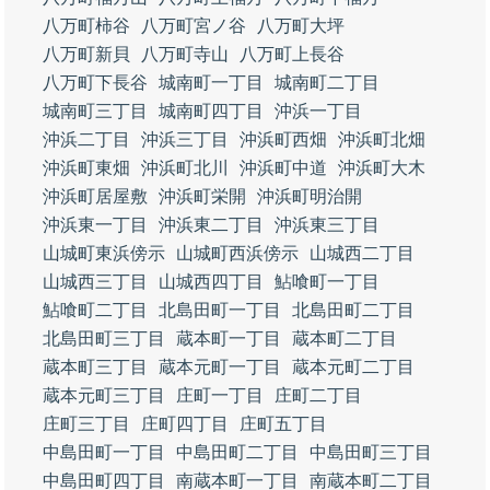
八万町柿谷
八万町宮ノ谷
八万町大坪
八万町新貝
八万町寺山
八万町上長谷
八万町下長谷
城南町一丁目
城南町二丁目
城南町三丁目
城南町四丁目
沖浜一丁目
沖浜二丁目
沖浜三丁目
沖浜町西畑
沖浜町北畑
沖浜町東畑
沖浜町北川
沖浜町中道
沖浜町大木
沖浜町居屋敷
沖浜町栄開
沖浜町明治開
沖浜東一丁目
沖浜東二丁目
沖浜東三丁目
山城町東浜傍示
山城町西浜傍示
山城西二丁目
山城西三丁目
山城西四丁目
鮎喰町一丁目
鮎喰町二丁目
北島田町一丁目
北島田町二丁目
北島田町三丁目
蔵本町一丁目
蔵本町二丁目
蔵本町三丁目
蔵本元町一丁目
蔵本元町二丁目
蔵本元町三丁目
庄町一丁目
庄町二丁目
庄町三丁目
庄町四丁目
庄町五丁目
中島田町一丁目
中島田町二丁目
中島田町三丁目
中島田町四丁目
南蔵本町一丁目
南蔵本町二丁目