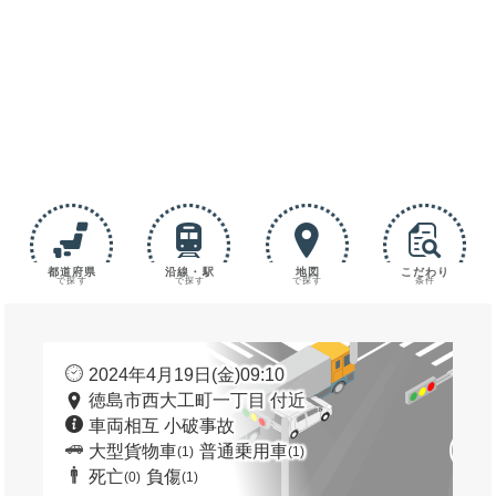
都道府県
沿線・駅
地図
こだわり
で探す
で探す
で探す
条件
2024年4月19日(金)09:10
徳島市西大工町一丁目 付近
車両相互 小破事故
大型貨物車
普通乗用車
(1)
(1)
死亡
負傷
(0)
(1)