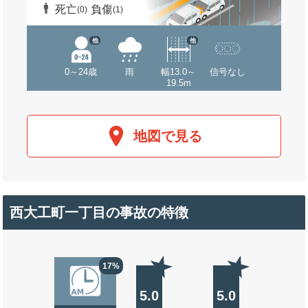
死亡
負傷
(0)
(1)
他
他
0～24歳
雨
幅13.0～
信号なし
19.5m
地図で見る
西大工町一丁目の事故の特徴
17%
5.0
5.0