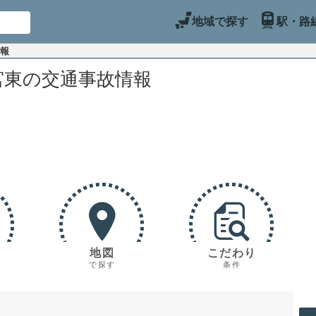
地域で探す
駅・路
情報
宮東の交通事故情報
地図
こだわり
で探す
条件