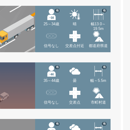
他
他
25～34歳
晴
幅13.0～
19.5m
信号なし
交差点付近
都道府県道
他
他
35～44歳
曇
幅～5.5m
信号なし
交差点
市町村道
他
他