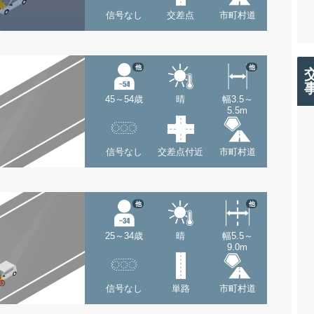
信号なし
交差点
市町村道
他
他
45～54歳
晴
幅3.5～
5.5m
信号なし
交差点付近
市町村道
他
他
25～34歳
晴
幅5.5～
9.0m
信号なし
単路
市町村道