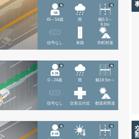
他
他
45～54歳
雨
幅5.5～
9.0m
信号なし
単路
市町村道
他
他
0～24歳
雨
幅19.5m～
信号なし
交差点付近
都道府県道
他
他