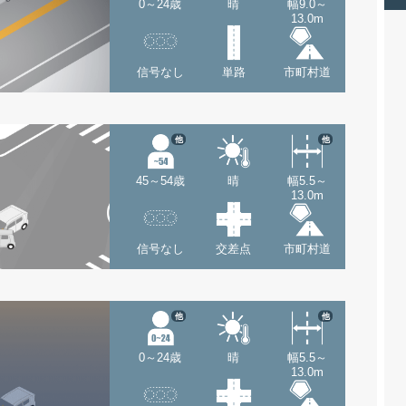
0～24歳
晴
幅9.0～
13.0m
信号なし
単路
市町村道
他
他
45～54歳
晴
幅5.5～
13.0m
信号なし
交差点
市町村道
他
他
0～24歳
晴
幅5.5～
13.0m