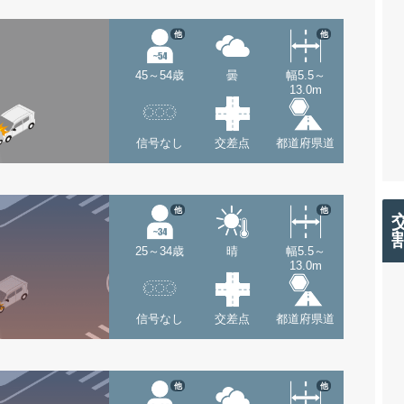
他
他
45～54歳
曇
幅5.5～
13.0m
信号なし
交差点
都道府県道
他
他
25～34歳
晴
幅5.5～
13.0m
信号なし
交差点
都道府県道
他
他