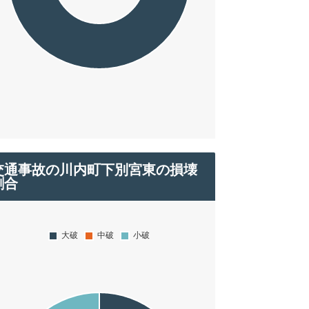
交通事故の川内町下別宮東の損壊
割合