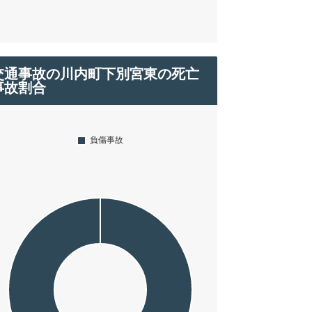
交通事故の川内町下別宮東の死亡
事故割合