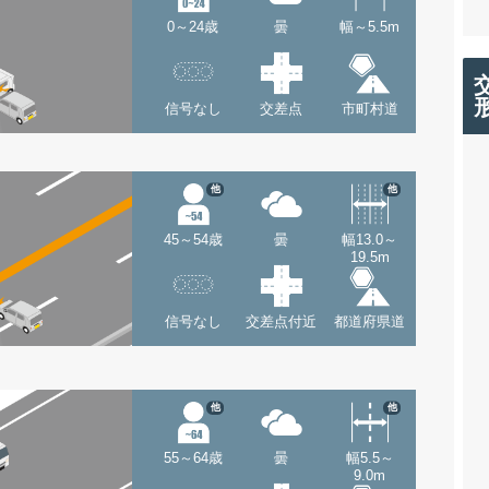
0～24歳
曇
幅～5.5m
信号なし
交差点
市町村道
他
他
45～54歳
曇
幅13.0～
19.5m
信号なし
交差点付近
都道府県道
他
他
55～64歳
曇
幅5.5～
9.0m