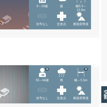
0～24歳
曇
幅5.5～
13.0m
信号なし
交差点
都道府県道
他
他
55～64歳
雨
幅～5.5m
信号なし
交差点
都道府県道