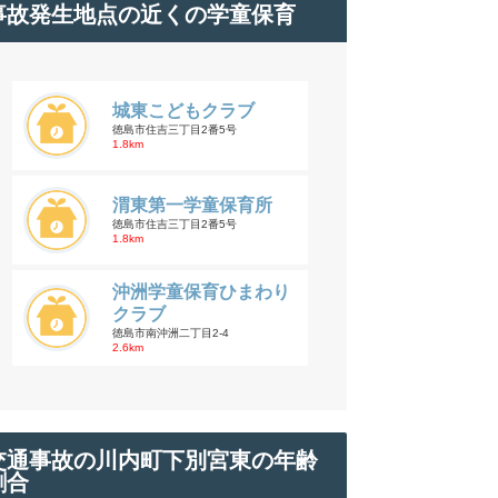
事故発生地点の近くの学童保育
城東こどもクラブ
徳島市住吉三丁目2番5号
1.8km
渭東第一学童保育所
徳島市住吉三丁目2番5号
1.8km
沖洲学童保育ひまわり
クラブ
徳島市南沖洲二丁目2-4
2.6km
交通事故の川内町下別宮東の年齢
割合