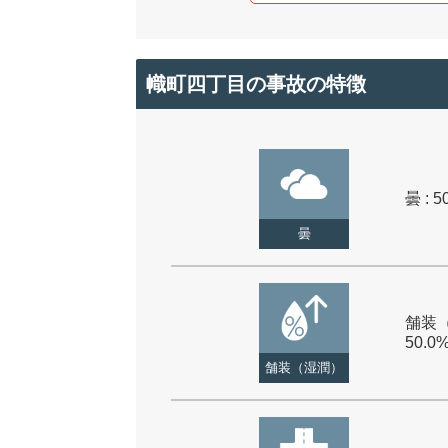
幟町四丁目の事故の特徴
曇 : 5
曇
舗装（
50.0
舗装（湿潤）