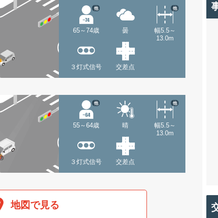
他
他
65～74歳
曇
幅5.5～
13.0m
３灯式信号
交差点
他
他
55～64歳
晴
幅5.5～
13.0m
３灯式信号
交差点
地図で見る