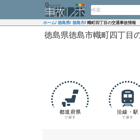
ホーム
/ 徳島県
/ 徳島市
/ 幟町四丁目の交通事故情報
徳島県徳島市幟町四丁目
都道府県
沿線・駅
で探す
で探す