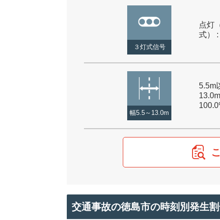
点灯
式） :
３灯式信号
5.5
13.0
100.
幅5.5～13.0m
交通事故の徳島市の時刻別発生割