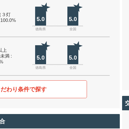
（３灯
5.0
5.0
 100.0%
徳島県
全国
m以上
m未満 :
5.0
5.0
0%
徳島県
全国
こだわり条件で探す
合