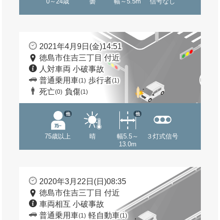
0～24歳
曇
幅～5.5m
信号なし
2021年4月9日(金)14:51
徳島市住吉三丁目 付近
人対車両 小破事故
普通乗用車
歩行者
(1)
(1)
死亡
負傷
(0)
(1)
他
他
75歳以上
晴
幅5.5～
３灯式信号
13.0m
2020年3月22日(日)08:35
徳島市住吉三丁目 付近
車両相互 小破事故
普通乗用車
軽自動車
(1)
(1)