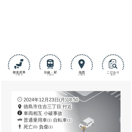
都道府県
沿線・駅
地図
こだわり
で探す
で探す
で探す
条件
2024年12月23日(月)18:50
徳島市住吉三丁目 付近
車両相互 小破事故
普通乗用車
自転車
(1)
(1)
死亡
負傷
(0)
(1)