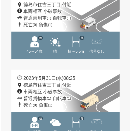
徳島市住吉三丁目 付近
車両相互 小破事故
普通乗用車
自転車
(1)
(1)
死亡
負傷
(0)
(1)
他
他
45～54歳
晴
幅～5.5m
信号なし
2023年5月31日(水)08:25
徳島市住吉三丁目 付近
車両相互 小破事故
普通貨物車
自転車
(1)
(1)
死亡
負傷
(0)
(1)
他
他