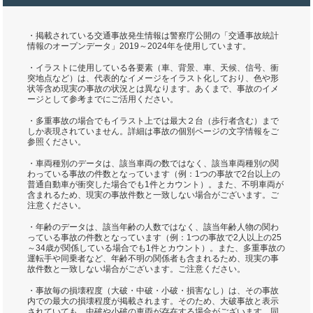
・掲載されている交通事故発生情報は警察庁公開の「交通事故統計
情報のオープンデータ」2019～2024年を使用しています。
・イラストに使用している各要素（車、背景、車、天候、信号、衝
突地点など）は、代表的なイメージをイラスト化しており、色や形
状等含め現実の事故の状況とは異なります。あくまで、事故のイメ
ージとして参考までにご活用ください。
・多重事故の場合でもイラスト上では最大２台（歩行者含む）まで
しか表現されていません。詳細は事故の個別ページの文字情報をご
参照ください。
・車両種別のデータは、該当車両の数ではなく、該当車両種別の関
わっている事故の件数となっています（例：1つの事故で2台以上の
普通自動車が衝突した場合でも1件とカウント）。また、不明車両が
含まれるため、現実の事故件数と一致しない場合がございます。ご
注意ください。
・年齢のデータは、該当年齢の人数ではなく、該当年齢人物の関わ
っている事故の件数となっています（例：1つの事故で2人以上の25
～34歳が関係している場合でも1件とカウント）。また、多重事故の
運転手や同乗者など、年齢不明の関係者も含まれるため、現実の事
故件数と一致しない場合がございます。ご注意ください。
・事故毎の損壊程度（大破・中破・小破・損害なし）は、その事故
内での最大の損壊程度が掲載されます。そのため、大破事故と表示
されていても、中破や小破の車両が存在する場合がございます。同