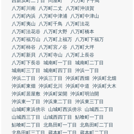
西新浜町二丁目
問屋町
八万町下千鳥
八万町川南
八万町二丈
八万町沖須賀
八万町内浜
八万町中津浦
八万町中津山
八万町夷山
八万町千鳥
八万町法花
八万町法花谷
八万町大野
八万町橋本
八万町福万山
八万町上福万
八万町下福万
八万町柿谷
八万町宮ノ谷
八万町大坪
八万町新貝
八万町寺山
八万町上長谷
八万町下長谷
城南町一丁目
城南町二丁目
城南町三丁目
城南町四丁目
沖浜一丁目
沖浜二丁目
沖浜三丁目
沖浜町西畑
沖浜町北畑
沖浜町東畑
沖浜町北川
沖浜町中道
沖浜町大木
沖浜町居屋敷
沖浜町栄開
沖浜町明治開
沖浜東一丁目
沖浜東二丁目
沖浜東三丁目
山城町東浜傍示
山城町西浜傍示
山城西二丁目
山城西三丁目
山城西四丁目
鮎喰町一丁目
鮎喰町二丁目
北島田町一丁目
北島田町二丁目
北島田町三丁目
蔵本町一丁目
蔵本町二丁目