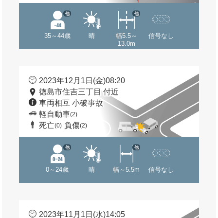
他
他
35～44歳
晴
幅5.5～
信号なし
13.0m
2023年12月1日(金)08:20
徳島市住吉三丁目 付近
車両相互 小破事故
軽自動車
(2)
死亡
負傷
(0)
(2)
他
他
0～24歳
晴
幅～5.5m
信号なし
2023年11月1日(水)14:05