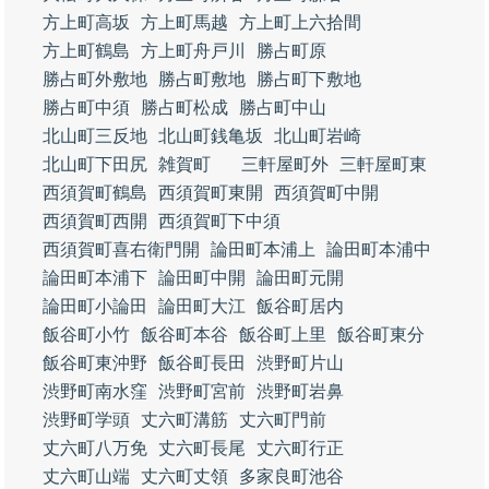
方上町高坂
方上町馬越
方上町上六拾間
方上町鶴島
方上町舟戸川
勝占町原
勝占町外敷地
勝占町敷地
勝占町下敷地
勝占町中須
勝占町松成
勝占町中山
北山町三反地
北山町銭亀坂
北山町岩崎
北山町下田尻
雑賀町
三軒屋町外
三軒屋町東
西須賀町鶴島
西須賀町東開
西須賀町中開
西須賀町西開
西須賀町下中須
西須賀町喜右衛門開
論田町本浦上
論田町本浦中
論田町本浦下
論田町中開
論田町元開
論田町小論田
論田町大江
飯谷町居内
飯谷町小竹
飯谷町本谷
飯谷町上里
飯谷町東分
飯谷町東沖野
飯谷町長田
渋野町片山
渋野町南水窪
渋野町宮前
渋野町岩鼻
渋野町学頭
丈六町溝筋
丈六町門前
丈六町八万免
丈六町長尾
丈六町行正
丈六町山端
丈六町丈領
多家良町池谷