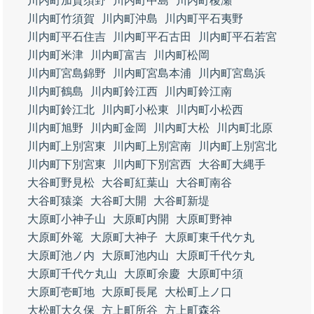
川内町加賀須野
川内町中島
川内町榎瀬
川内町竹須賀
川内町沖島
川内町平石夷野
川内町平石住吉
川内町平石古田
川内町平石若宮
川内町米津
川内町富吉
川内町松岡
川内町宮島錦野
川内町宮島本浦
川内町宮島浜
川内町鶴島
川内町鈴江西
川内町鈴江南
川内町鈴江北
川内町小松東
川内町小松西
川内町旭野
川内町金岡
川内町大松
川内町北原
川内町上別宮東
川内町上別宮南
川内町上別宮北
川内町下別宮東
川内町下別宮西
大谷町大縄手
大谷町野見松
大谷町紅葉山
大谷町南谷
大谷町猿楽
大谷町大開
大谷町新堤
大原町小神子山
大原町内開
大原町野神
大原町外篭
大原町大神子
大原町東千代ケ丸
大原町池ノ内
大原町池内山
大原町千代ケ丸
大原町千代ケ丸山
大原町余慶
大原町中須
大原町壱町地
大原町長尾
大松町上ノ口
大松町大久保
方上町所谷
方上町森谷