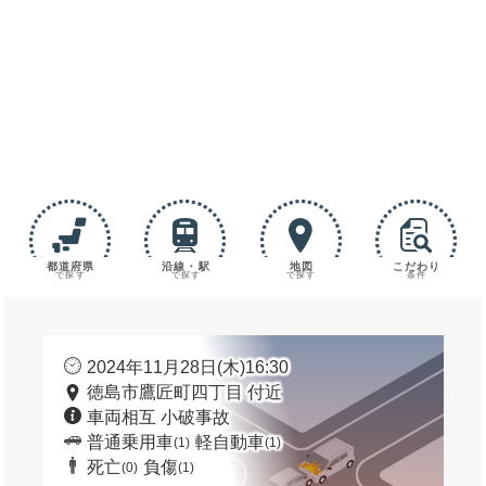
都道府県
沿線・駅
地図
こだわり
で探す
で探す
で探す
条件
2024年11月28日(木)16:30
徳島市鷹匠町四丁目 付近
車両相互 小破事故
普通乗用車
軽自動車
(1)
(1)
死亡
負傷
(0)
(1)