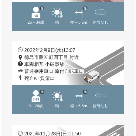
他
他
25～34歳
晴
幅～5.5m
信号なし
2022年2月9日(水)13:07
徳島市鷹匠町四丁目 付近
車両相互 小破事故
普通乗用車
原付自転車
(1)
(1)
死亡
負傷
(0)
(1)
他
他
0～24歳
晴
幅～5.5m
信号なし
2021年11月28日(日)11:50