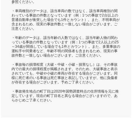
参照ください。
・車両種別のデータは、該当車両の数ではなく、該当車両種別の関
わっている事故の件数となっています（例：1つの事故で2台以上の
普通自動車が衝突した場合でも1件とカウント）。また、不明車両が
含まれるため、現実の事故件数と一致しない場合がございます。ご
注意ください。
・年齢のデータは、該当年齢の人数ではなく、該当年齢人物の関わ
っている事故の件数となっています（例：1つの事故で2人以上の25
～34歳が関係している場合でも1件とカウント）。また、多重事故の
運転手や同乗者など、年齢不明の関係者も含まれるため、現実の事
故件数と一致しない場合がございます。ご注意ください。
・事故毎の損壊程度（大破・中破・小破・損害なし）は、その事故
内での最大の損壊程度が掲載されます。そのため、大破事故と表示
されていても、中破や小破の車両が存在する場合がございます。同
様に死亡者のいる事故は死亡事故と表記していますが、他に負傷者
が存在する場合がございます。予めご了承ください。
・事故発生地点の町丁目は2020年国勢調査時点の住所情報を元に推
定しています。現在の町丁目名と異なる場合がございますので、あ
らかじめご了承ください。