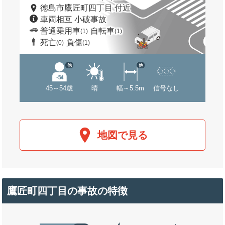
徳島市鷹匠町四丁目 付近
車両相互 小破事故
普通乗用車
自転車
(1)
(1)
死亡
負傷
(0)
(1)
他
他
45～54歳
晴
幅～5.5m
信号なし
地図で見る
鷹匠町四丁目の事故の特徴