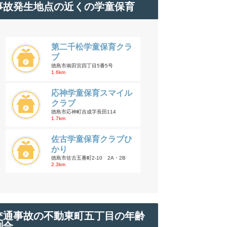
事故発生地点の近くの学童保育
第二千松学童保育クラ
ブ
徳島市南田宮四丁目5番5号
1.6km
応神学童保育スマイル
クラブ
徳島市応神町吉成字長田114
1.7km
佐古学童保育クラブひ
かり
徳島市佐古五番町2-10 2A・2B
2.3km
交通事故の不動東町五丁目の年齢
割合