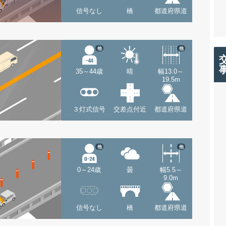
信号なし
橋
都道府県道
他
他
35～44歳
晴
幅13.0～
19.5m
３灯式信号
交差点付近
都道府県道
他
他
0～24歳
曇
幅5.5～
9.0m
信号なし
橋
都道府県道