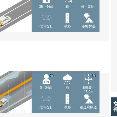
35～44歳
晴
幅～3.5m
信号なし
単路
市町村道
他
他
0～24歳
雨
幅9.0～
13.0m
信号なし
単路
都道府県道