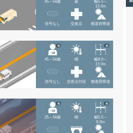
45～54歳
曇
幅5.5～
13.0m
信号なし
交差点
都道府県道
他
他
45～54歳
晴
幅9.0～
13.0m
信号なし
交差点付近
都道府県道
他
他
25～34歳
晴
幅5.5～
9.0m