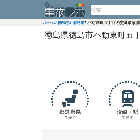
ホーム
/ 徳島県
/ 徳島市
/ 不動東町五丁目の交通事故
徳島県徳島市不動東町五
都道府県
沿線・駅
で探す
で探す