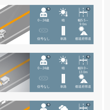
他
他
0～24歳
晴
幅5.5～
9.0m
信号なし
単路
都道府県道
他
他
0～24歳
晴
幅9.0～
13.0m
信号なし
単路
都道府県道
他
他