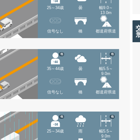
25～34歳
曇
幅9.0～
13.0m
信号なし
橋
都道府県道
他
他
35～44歳
曇
幅5.5～
9.0m
信号なし
橋
都道府県道
他
他
25～34歳
雨
幅5.5～
9.0m