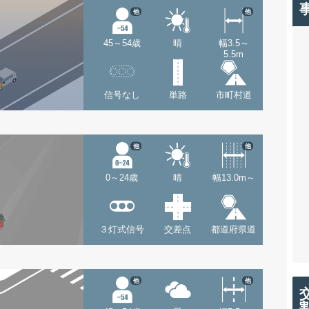
他
他
45～54歳
晴
幅3.5～
5.5m
信号なし
単路
市町村道
他
他
0～24歳
晴
幅13.0m～
３灯式信号
交差点
都道府県道
他
他