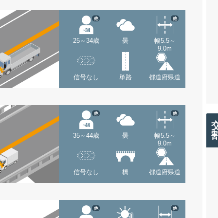
他
他
25～34歳
曇
幅5.5～
9.0m
信号なし
単路
都道府県道
他
他
35～44歳
曇
幅5.5～
9.0m
信号なし
橋
都道府県道
他
他