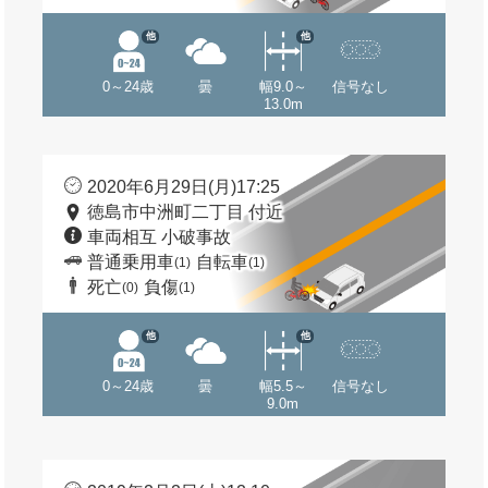
他
他
0～24歳
曇
幅9.0～
信号なし
13.0m
2020年6月29日(月)17:25
徳島市中洲町二丁目 付近
車両相互 小破事故
普通乗用車
自転車
(1)
(1)
死亡
負傷
(0)
(1)
他
他
0～24歳
曇
幅5.5～
信号なし
9.0m