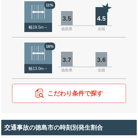
11%
3.5
4.5
幅19.5m～
徳島県
全国
16%
3.7
3.6
幅13.0m～
徳島県
全国
こだわり条件で探す
交通事故の徳島市の時刻別発生割合