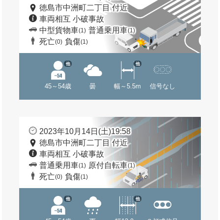
徳島市中洲町二丁目 付近
車両相互 小破事故
中型貨物車
普通乗用車
(1)
(1)
死亡
負傷
(0)
(1)
他
他
45～54歳
曇
幅～5.5m
信号なし
2023年10月14日(土)19:58
徳島市中洲町二丁目 付近
車両相互 小破事故
普通乗用車
原付自転車
(1)
(1)
死亡
負傷
(0)
(1)
他
他