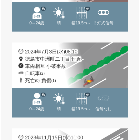
他
他
0～24歳
晴
幅19.5m～
３灯式信号
2024年7月3日(水)08:10
徳島市中洲町二丁目 付近
車両相互 小破事故
自転車
(2)
死亡
負傷
(0)
(1)
他
他
0～24歳
晴
幅19.5m～
信号なし
2023年11月15日(水)11:00