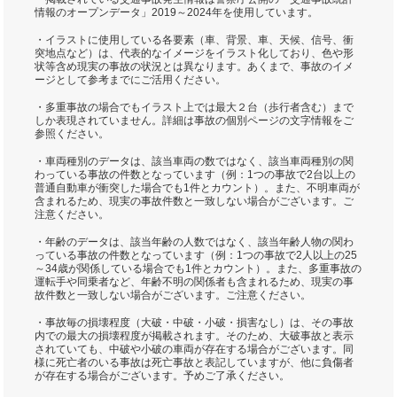
情報のオープンデータ」2019～2024年を使用しています。
・イラストに使用している各要素（車、背景、車、天候、信号、衝
突地点など）は、代表的なイメージをイラスト化しており、色や形
状等含め現実の事故の状況とは異なります。あくまで、事故のイメ
ージとして参考までにご活用ください。
・多重事故の場合でもイラスト上では最大２台（歩行者含む）まで
しか表現されていません。詳細は事故の個別ページの文字情報をご
参照ください。
・車両種別のデータは、該当車両の数ではなく、該当車両種別の関
わっている事故の件数となっています（例：1つの事故で2台以上の
普通自動車が衝突した場合でも1件とカウント）。また、不明車両が
含まれるため、現実の事故件数と一致しない場合がございます。ご
注意ください。
・年齢のデータは、該当年齢の人数ではなく、該当年齢人物の関わ
っている事故の件数となっています（例：1つの事故で2人以上の25
～34歳が関係している場合でも1件とカウント）。また、多重事故の
運転手や同乗者など、年齢不明の関係者も含まれるため、現実の事
故件数と一致しない場合がございます。ご注意ください。
・事故毎の損壊程度（大破・中破・小破・損害なし）は、その事故
内での最大の損壊程度が掲載されます。そのため、大破事故と表示
されていても、中破や小破の車両が存在する場合がございます。同
様に死亡者のいる事故は死亡事故と表記していますが、他に負傷者
が存在する場合がございます。予めご了承ください。