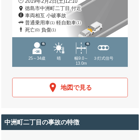
2019年2月2日(土)12:10
徳島市中洲町二丁目 付近
車両相互 小破事故
普通乗用車
軽自動車
(1)
(1)
死亡
負傷
(0)
(1)
他
他
25～34歳
晴
幅9.0～
３灯式信号
13.0m
地図で見る
中洲町二丁目の事故の特徴