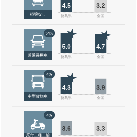
4.5
3.2
損壊なし
徳島県
全国
54%
5.0
4.7
普通乗用車
徳島県
全国
4%
4.3
3.9
中型貨物車
徳島県
全国
4%
3.6
3.3
原付二種二輪