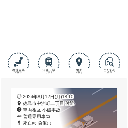
都道府県
沿線・駅
地図
こだわり
で探す
で探す
で探す
条件
2024年8月12日(月)18:10
徳島市中洲町二丁目 付近
車両相互 小破事故
普通乗用車
(2)
死亡
負傷
(0)
(1)