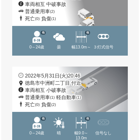
車両相互 中破事故
普通乗用車
(2)
死亡
負傷
(0)
(1)
他
他
0～24歳
曇
幅13.0m～
３灯式信号
2022年5月31日(火)20:46
徳島市中洲町二丁目 付近
車両相互 小破事故
普通乗用車
軽自動車
(1)
(1)
死亡
負傷
(0)
(2)
他
他
0～24歳
晴
幅9.0～
信号なし
13.0m