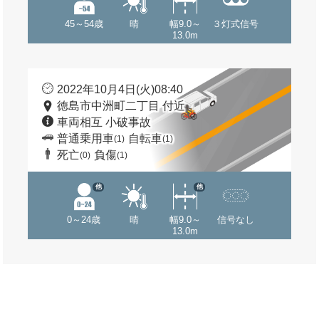
45～54歳
晴
幅9.0～
３灯式信号
13.0m
2022年10月4日(火)08:40
徳島市中洲町二丁目 付近
車両相互 小破事故
普通乗用車
自転車
(1)
(1)
死亡
負傷
(0)
(1)
他
他
0～24歳
晴
幅9.0～
信号なし
13.0m