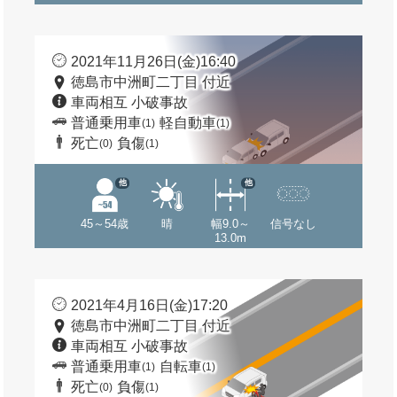
2021年11月26日(金)16:40
徳島市中洲町二丁目 付近
車両相互 小破事故
普通乗用車
軽自動車
(1)
(1)
死亡
負傷
(0)
(1)
他
他
45～54歳
晴
幅9.0～
信号なし
13.0m
2021年4月16日(金)17:20
徳島市中洲町二丁目 付近
車両相互 小破事故
普通乗用車
自転車
(1)
(1)
死亡
負傷
(0)
(1)