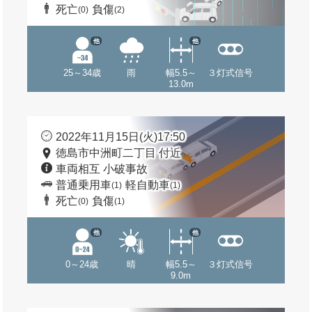
死亡
負傷
(0)
(2)
他
他
25～34歳
雨
幅5.5～
３灯式信号
13.0m
2022年11月15日(火)17:50
徳島市中洲町二丁目 付近
車両相互 小破事故
普通乗用車
軽自動車
(1)
(1)
死亡
負傷
(0)
(1)
他
他
0～24歳
晴
幅5.5～
３灯式信号
9.0m