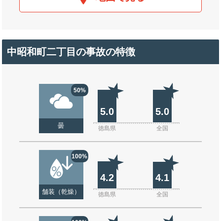
中昭和町二丁目の事故の特徴
50%
5.0
5.0
曇
徳島県
全国
100%
4.2
4.1
舗装（乾燥）
徳島県
全国