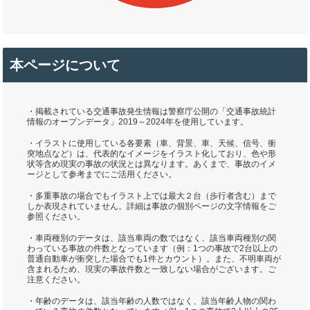
本ページについて
・掲載されている交通事故発生情報は警察庁公開の「交通事故統計
情報のオープンデータ」2019～2024年を使用しています。
・イラストに使用している各要素（車、背景、車、天候、信号、衝
突地点など）は、代表的なイメージをイラスト化しており、色や形
状等含め現実の事故の状況とは異なります。あくまで、事故のイメ
ージとして参考までにご活用ください。
・多重事故の場合でもイラスト上では最大２台（歩行者含む）まで
しか表現されていません。詳細は事故の個別ページの文字情報をご
参照ください。
・車両種別のデータは、該当車両の数ではなく、該当車両種別の関
わっている事故の件数となっています（例：1つの事故で2台以上の
普通自動車が衝突した場合でも1件とカウント）。また、不明車両が
含まれるため、現実の事故件数と一致しない場合がございます。ご
注意ください。
・年齢のデータは、該当年齢の人数ではなく、該当年齢人物の関わ