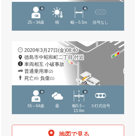
他
他
25～34歳
晴
幅～5.5m
信号なし
2020年3月27日(金)08:40
徳島市中昭和町二丁目 付近
車両相互 小破事故
普通乗用車
(2)
死亡
負傷
(0)
(1)
他
他
55～64歳
曇
幅5.5～
３灯式信号
13.0m
地図で見る