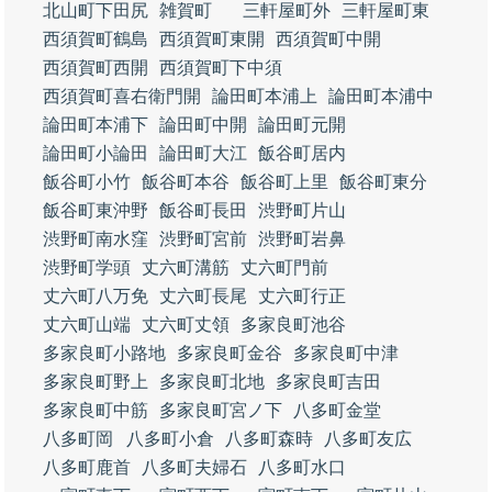
北山町下田尻
雑賀町
三軒屋町外
三軒屋町東
西須賀町鶴島
西須賀町東開
西須賀町中開
西須賀町西開
西須賀町下中須
西須賀町喜右衛門開
論田町本浦上
論田町本浦中
論田町本浦下
論田町中開
論田町元開
論田町小論田
論田町大江
飯谷町居内
飯谷町小竹
飯谷町本谷
飯谷町上里
飯谷町東分
飯谷町東沖野
飯谷町長田
渋野町片山
渋野町南水窪
渋野町宮前
渋野町岩鼻
渋野町学頭
丈六町溝筋
丈六町門前
丈六町八万免
丈六町長尾
丈六町行正
丈六町山端
丈六町丈領
多家良町池谷
多家良町小路地
多家良町金谷
多家良町中津
多家良町野上
多家良町北地
多家良町吉田
多家良町中筋
多家良町宮ノ下
八多町金堂
八多町岡
八多町小倉
八多町森時
八多町友広
八多町鹿首
八多町夫婦石
八多町水口