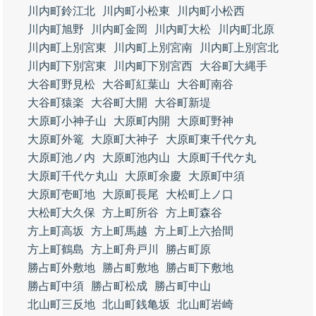
川内町鈴江北
川内町小松東
川内町小松西
川内町旭野
川内町金岡
川内町大松
川内町北原
川内町上別宮東
川内町上別宮南
川内町上別宮北
川内町下別宮東
川内町下別宮西
大谷町大縄手
大谷町野見松
大谷町紅葉山
大谷町南谷
大谷町猿楽
大谷町大開
大谷町新堤
大原町小神子山
大原町内開
大原町野神
大原町外篭
大原町大神子
大原町東千代ケ丸
大原町池ノ内
大原町池内山
大原町千代ケ丸
大原町千代ケ丸山
大原町余慶
大原町中須
大原町壱町地
大原町長尾
大松町上ノ口
大松町大久保
方上町所谷
方上町森谷
方上町高坂
方上町馬越
方上町上六拾間
方上町鶴島
方上町舟戸川
勝占町原
勝占町外敷地
勝占町敷地
勝占町下敷地
勝占町中須
勝占町松成
勝占町中山
北山町三反地
北山町銭亀坂
北山町岩崎