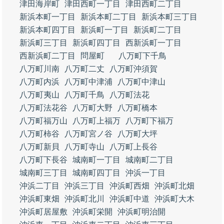
津田海岸町
津田西町一丁目
津田西町二丁目
新浜本町一丁目
新浜本町二丁目
新浜本町三丁目
新浜本町四丁目
新浜町一丁目
新浜町二丁目
新浜町三丁目
新浜町四丁目
西新浜町一丁目
西新浜町二丁目
問屋町
八万町下千鳥
八万町川南
八万町二丈
八万町沖須賀
八万町内浜
八万町中津浦
八万町中津山
八万町夷山
八万町千鳥
八万町法花
八万町法花谷
八万町大野
八万町橋本
八万町福万山
八万町上福万
八万町下福万
八万町柿谷
八万町宮ノ谷
八万町大坪
八万町新貝
八万町寺山
八万町上長谷
八万町下長谷
城南町一丁目
城南町二丁目
城南町三丁目
城南町四丁目
沖浜一丁目
沖浜二丁目
沖浜三丁目
沖浜町西畑
沖浜町北畑
沖浜町東畑
沖浜町北川
沖浜町中道
沖浜町大木
沖浜町居屋敷
沖浜町栄開
沖浜町明治開