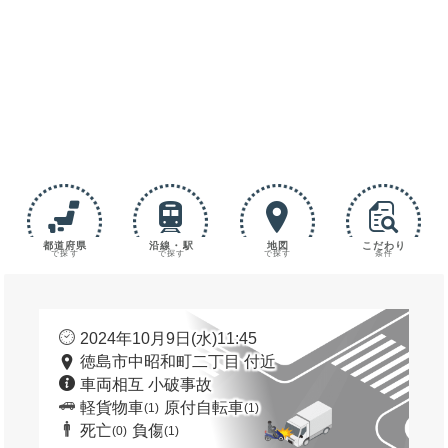
都道府県
沿線・駅
地図
こだわり
で探す
で探す
で探す
条件
2024年10月9日(水)11:45
徳島市中昭和町二丁目 付近
車両相互 小破事故
軽貨物車
原付自転車
(1)
(1)
死亡
負傷
(0)
(1)