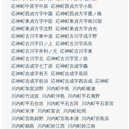
応神町中原字中原
応神町西貞方字小島
応神町西貞方字中園
応神町西貞方字鷹ノ橋
応神町東貞方字中筋
応神町東貞方字南川淵
応神町東貞方字北野
応神町東貞方字貞光
応神町古川字東中道
応神町古川字戎子野
応神町古川字日ノ上
応神町古川字高良
応神町古川字井利ノ元
応神町古川字東
応神町古川字北
応神町古川字宮ノ前
応神町吉成字七丁原
応神町吉成字轟
応神町吉成字有天
応神町吉成字長田
応神町吉成字前須
応神町吉成字西吉成
応神町
川内町加賀須野
川内町中島
川内町榎瀬
川内町竹須賀
川内町沖島
川内町平石夷野
川内町平石住吉
川内町平石古田
川内町平石若宮
川内町米津
川内町富吉
川内町松岡
川内町宮島錦野
川内町宮島本浦
川内町宮島浜
川内町鶴島
川内町鈴江西
川内町鈴江南