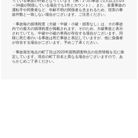
っている事故の件数となっています（例：1つの事故で2人以上の25
～34歳が関係している場合でも1件とカウント）。また、多重事故の
運転手や同乗者など、年齢不明の関係者も含まれるため、現実の事
故件数と一致しない場合がございます。ご注意ください。
・事故毎の損壊程度（大破・中破・小破・損害なし）は、その事故
内での最大の損壊程度が掲載されます。そのため、大破事故と表示
されていても、中破や小破の車両が存在する場合がございます。同
様に死亡者のいる事故は死亡事故と表記していますが、他に負傷者
が存在する場合がございます。予めご了承ください。
・事故発生地点の町丁目は2020年国勢調査時点の住所情報を元に推
定しています。現在の町丁目名と異なる場合がございますので、あ
らかじめご了承ください。