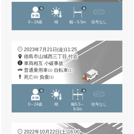
他
他
0～24歳
晴
幅～5.5m
信号なし
2023年7月21日(金)11:25
徳島市山城西三丁目 付近
車両相互 小破事故
普通乗用車
自転車
(1)
(1)
死亡
負傷
(0)
(1)
他
他
0～24歳
晴
幅5.5～
信号なし
9.0m
2022年10月22日(土)16:00