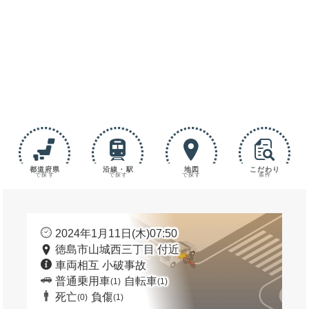
都道府県
沿線・駅
地図
こだわり
で探す
で探す
で探す
条件
2024年1月11日(木)07:50
徳島市山城西三丁目 付近
車両相互 小破事故
普通乗用車
自転車
(1)
(1)
死亡
負傷
(0)
(1)