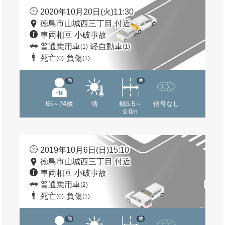
2020年10月20日(火)11:30
徳島市山城西三丁目 付近
車両相互 小破事故
普通乗用車
軽自動車
(1)
(1)
死亡
負傷
(0)
(1)
他
他
65～74歳
晴
幅5.5～
信号なし
9.0m
2019年10月6日(日)15:10
徳島市山城西三丁目 付近
車両相互 小破事故
普通乗用車
(2)
死亡
負傷
(0)
(1)
他
他