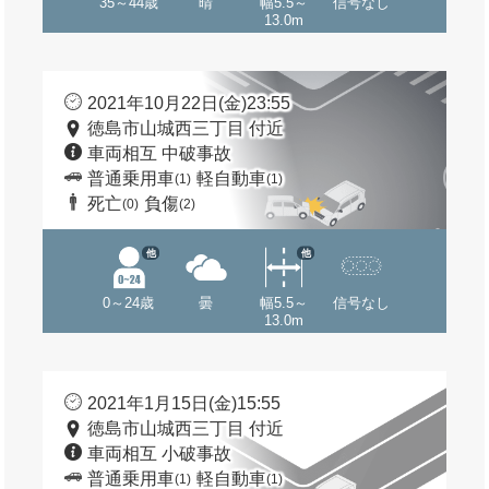
35～44歳
晴
幅5.5～
信号なし
13.0m
2021年10月22日(金)23:55
徳島市山城西三丁目 付近
車両相互 中破事故
普通乗用車
軽自動車
(1)
(1)
死亡
負傷
(0)
(2)
他
他
0～24歳
曇
幅5.5～
信号なし
13.0m
2021年1月15日(金)15:55
徳島市山城西三丁目 付近
車両相互 小破事故
普通乗用車
軽自動車
(1)
(1)