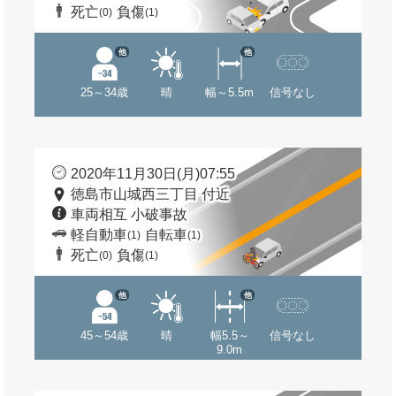
死亡
負傷
(0)
(1)
他
他
25～34歳
晴
幅～5.5m
信号なし
2020年11月30日(月)07:55
徳島市山城西三丁目 付近
車両相互 小破事故
軽自動車
自転車
(1)
(1)
死亡
負傷
(0)
(1)
他
他
45～54歳
晴
幅5.5～
信号なし
9.0m