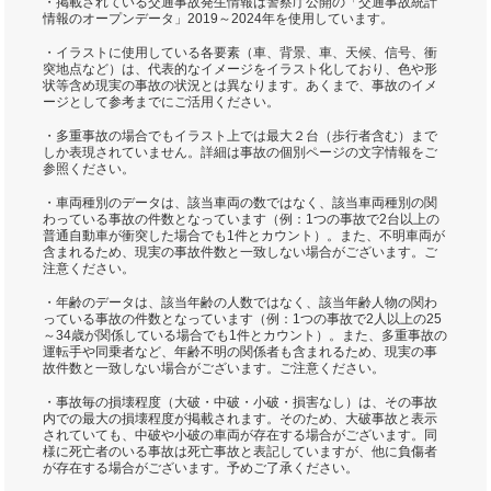
・掲載されている交通事故発生情報は警察庁公開の「交通事故統計
情報のオープンデータ」2019～2024年を使用しています。
・イラストに使用している各要素（車、背景、車、天候、信号、衝
突地点など）は、代表的なイメージをイラスト化しており、色や形
状等含め現実の事故の状況とは異なります。あくまで、事故のイメ
ージとして参考までにご活用ください。
・多重事故の場合でもイラスト上では最大２台（歩行者含む）まで
しか表現されていません。詳細は事故の個別ページの文字情報をご
参照ください。
・車両種別のデータは、該当車両の数ではなく、該当車両種別の関
わっている事故の件数となっています（例：1つの事故で2台以上の
普通自動車が衝突した場合でも1件とカウント）。また、不明車両が
含まれるため、現実の事故件数と一致しない場合がございます。ご
注意ください。
・年齢のデータは、該当年齢の人数ではなく、該当年齢人物の関わ
っている事故の件数となっています（例：1つの事故で2人以上の25
～34歳が関係している場合でも1件とカウント）。また、多重事故の
運転手や同乗者など、年齢不明の関係者も含まれるため、現実の事
故件数と一致しない場合がございます。ご注意ください。
・事故毎の損壊程度（大破・中破・小破・損害なし）は、その事故
内での最大の損壊程度が掲載されます。そのため、大破事故と表示
されていても、中破や小破の車両が存在する場合がございます。同
様に死亡者のいる事故は死亡事故と表記していますが、他に負傷者
が存在する場合がございます。予めご了承ください。