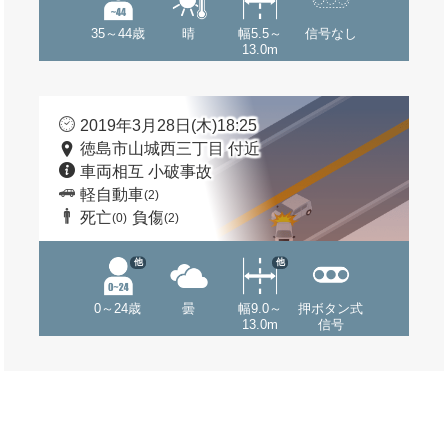
35～44歳
晴
幅5.5～
信号なし
13.0m
2019年3月28日(木)18:25
徳島市山城西三丁目 付近
車両相互 小破事故
軽自動車
(2)
死亡
負傷
(0)
(2)
他
他
0～24歳
曇
幅9.0～
押ボタン式
13.0m
信号