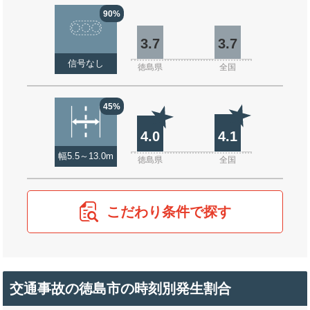
90%
3.7
3.7
信号なし
徳島県
全国
45%
4.0
4.1
幅5.5～13.0m
徳島県
全国
こだわり条件で探す
交通事故の徳島市の時刻別発生割合