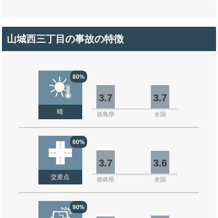
山城西三丁目の事故の特徴
80%
3.7
3.7
晴
徳島県
全国
60%
3.7
3.6
交差点
徳島県
全国
90%