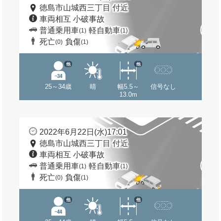
徳島市山城西三丁目 付近
車両相互 小破事故
普通乗用車
軽自動車
(1)
(1)
死亡
負傷
(0)
(1)
他
他
25～34歳
晴
幅5.5～
信号なし
13.0m
2022年6月22日(水)17:01
徳島市山城西三丁目 付近
車両相互 小破事故
普通乗用車
軽自動車
(1)
(1)
死亡
負傷
(0)
(1)
他
他