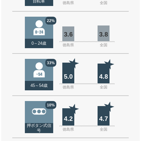
自転車
徳島県
全国
22%
3.6
3.8
0～24歳
徳島県
全国
33%
5.0
4.8
45～54歳
徳島県
全国
10%
4.2
4.7
押ボタン式信
徳島県
全国
号