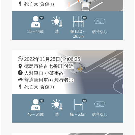
死亡
負傷
(0)
(1)
他
他
35～44歳
晴
幅13.0～
信号なし
19.5m
2022年11月25日(金)06:25
徳島市佐古七番町 付近
人対車両 小破事故
普通乗用車
歩行者
(1)
(1)
死亡
負傷
(0)
(1)
他
他
45～54歳
晴
幅～5.5m
信号なし