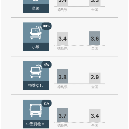
単路
徳島県
全国
88%
3.4
3.6
小破
徳島県
全国
4%
3.8
2.9
損壊なし
徳島県
全国
2%
3.7
3.4
中型貨物車
徳島県
全国