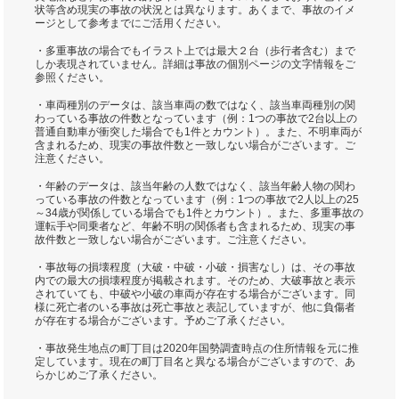
状等含め現実の事故の状況とは異なります。あくまで、事故のイメ
ージとして参考までにご活用ください。
・多重事故の場合でもイラスト上では最大２台（歩行者含む）まで
しか表現されていません。詳細は事故の個別ページの文字情報をご
参照ください。
・車両種別のデータは、該当車両の数ではなく、該当車両種別の関
わっている事故の件数となっています（例：1つの事故で2台以上の
普通自動車が衝突した場合でも1件とカウント）。また、不明車両が
含まれるため、現実の事故件数と一致しない場合がございます。ご
注意ください。
・年齢のデータは、該当年齢の人数ではなく、該当年齢人物の関わ
っている事故の件数となっています（例：1つの事故で2人以上の25
～34歳が関係している場合でも1件とカウント）。また、多重事故の
運転手や同乗者など、年齢不明の関係者も含まれるため、現実の事
故件数と一致しない場合がございます。ご注意ください。
・事故毎の損壊程度（大破・中破・小破・損害なし）は、その事故
内での最大の損壊程度が掲載されます。そのため、大破事故と表示
されていても、中破や小破の車両が存在する場合がございます。同
様に死亡者のいる事故は死亡事故と表記していますが、他に負傷者
が存在する場合がございます。予めご了承ください。
・事故発生地点の町丁目は2020年国勢調査時点の住所情報を元に推
定しています。現在の町丁目名と異なる場合がございますので、あ
らかじめご了承ください。