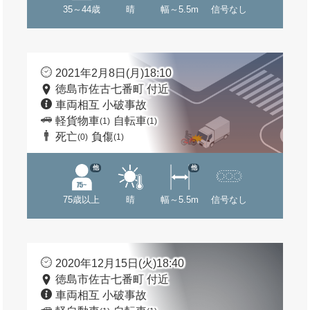
35～44歳
晴
幅～5.5m
信号なし
2021年2月8日(月)18:10
徳島市佐古七番町 付近
車両相互 小破事故
軽貨物車
自転車
(1)
(1)
死亡
負傷
(0)
(1)
他
他
75歳以上
晴
幅～5.5m
信号なし
2020年12月15日(火)18:40
徳島市佐古七番町 付近
車両相互 小破事故