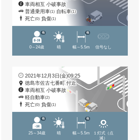
車両相互 小破事故
普通乗用車
自転車
(1)
(1)
死亡
負傷
(0)
(1)
他
他
0～24歳
晴
幅～5.5m
信号なし
2021年12月3日(金)09:25
徳島市佐古七番町 付近
車両相互 小破事故
軽自動車
(2)
死亡
負傷
(0)
(1)
他
他
25～34歳
晴
幅～5.5m
１灯式（点
滅）