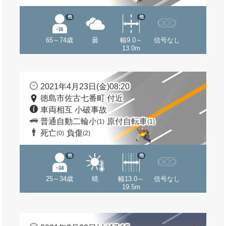
他
他
65～74歳
曇
幅9.0～
信号なし
13.0m
2021年4月23日(金)08:20
徳島市佐古七番町 付近
車両相互 小破事故
普通自動二輪小
原付自転車
(1)
(1)
死亡
負傷
(0)
(2)
他
他
25～34歳
晴
幅13.0～
信号なし
19.5m