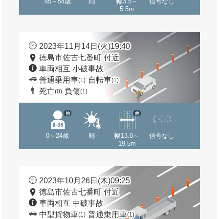
45～54歳
雨
幅3.5～
信号なし
5.5m
2023年11月14日(火)19:40
徳島市佐古七番町 付近
車両相互 小破事故
普通乗用車
自転車
(1)
(1)
死亡
負傷
(0)
(1)
他
他
0～24歳
晴
幅13.0～
信号なし
19.5m
2023年10月26日(木)09:25
徳島市佐古七番町 付近
車両相互 中破事故
中型貨物車
普通乗用車
(1)
(1)