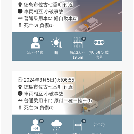
徳島市佐古七番町 付近
車両相互 小破事故
普通乗用車
軽自動車
(1)
(1)
死亡
負傷
(0)
(1)
他
他
35～44歳
晴
幅13.0～
押ボタン式
19.5m
信号
2024年3月5日(火)06:55
徳島市佐古七番町 付近
車両相互 小破事故
普通乗用車
原付二種二輪車
(1)
(1)
死亡
負傷
(0)
(1)
他
他