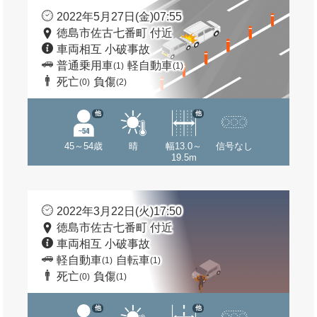
2022年5月27日(金)07:55
徳島市佐古七番町 付近
車両相互 小破事故
普通乗用車
軽自動車
(1)
(1)
死亡
負傷
(0)
(2)
他
他
45～54歳
晴
幅13.0～
信号なし
19.5m
2022年3月22日(火)17:50
徳島市佐古七番町 付近
車両相互 小破事故
軽自動車
自転車
(1)
(1)
死亡
負傷
(0)
(1)
他
他