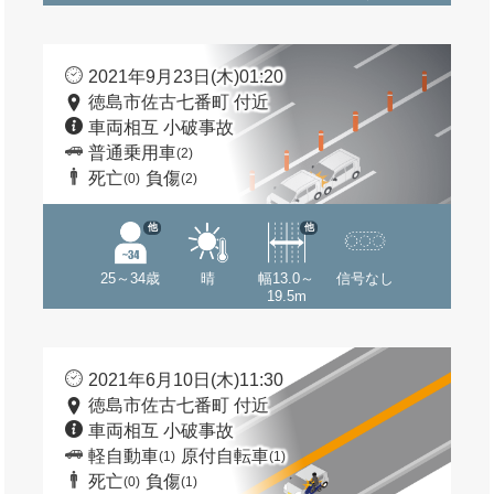
2021年9月23日(木)01:20
徳島市佐古七番町 付近
車両相互 小破事故
普通乗用車
(2)
死亡
負傷
(0)
(2)
他
他
25～34歳
晴
幅13.0～
信号なし
19.5m
2021年6月10日(木)11:30
徳島市佐古七番町 付近
車両相互 小破事故
軽自動車
原付自転車
(1)
(1)
死亡
負傷
(0)
(1)