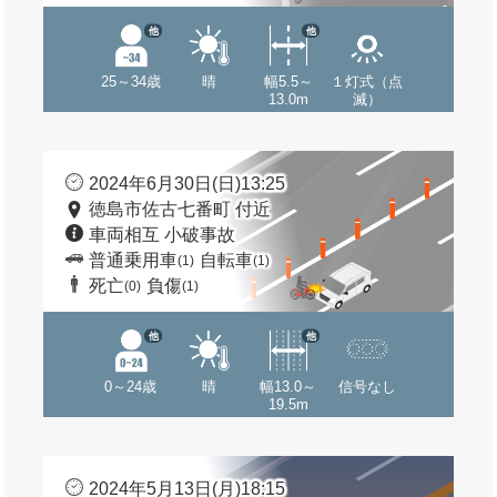
他
他
25～34歳
晴
幅5.5～
１灯式（点
13.0m
滅）
2024年6月30日(日)13:25
徳島市佐古七番町 付近
車両相互 小破事故
普通乗用車
自転車
(1)
(1)
死亡
負傷
(0)
(1)
他
他
0～24歳
晴
幅13.0～
信号なし
19.5m
2024年5月13日(月)18:15