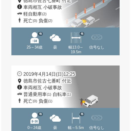
徳島市佐古七番町 付近
車両相互 小破事故
軽自動車
(2)
死亡
負傷
(0)
(2)
他
他
25～34歳
曇
幅13.0～
信号なし
19.5m
2019年4月14日(日)12:25
徳島市佐古七番町 付近
車両相互 小破事故
普通乗用車
自転車
(1)
(1)
死亡
負傷
(0)
(1)
他
他
0～24歳
曇
幅～5.5m
信号なし