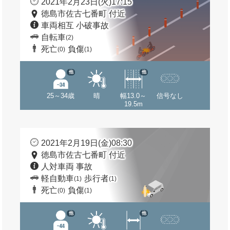
2021年2月23日(火)17:15
徳島市佐古七番町 付近
車両相互 小破事故
自転車
(2)
死亡
負傷
(0)
(1)
他
他
25～34歳
晴
幅13.0～
信号なし
19.5m
2021年2月19日(金)08:30
徳島市佐古七番町 付近
人対車両 事故
軽自動車
歩行者
(1)
(1)
死亡
負傷
(0)
(1)
他
他