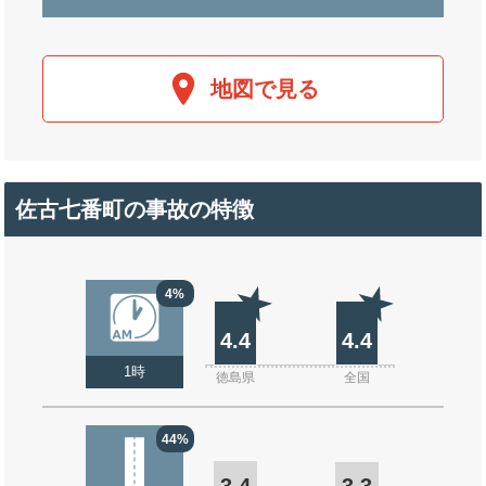
地図で見る
佐古七番町の事故の特徴
4%
4.4
4.4
1時
徳島県
全国
44%
3.4
3.3