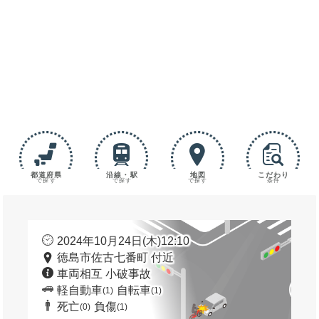
都道府県
沿線・駅
地図
こだわり
で探す
で探す
で探す
条件
2024年10月24日(木)12:10
徳島市佐古七番町 付近
車両相互 小破事故
軽自動車
自転車
(1)
(1)
死亡
負傷
(0)
(1)