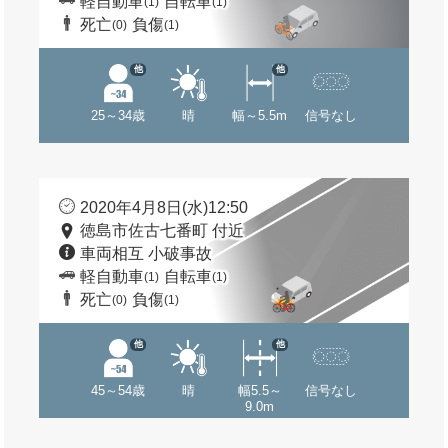
軽自動車
自転車
(1)
(1)
死亡
負傷
(0)
(1)
他
他
25～34歳
晴
幅～5.5m
信号なし
2020年4月8日(水)12:50
徳島市佐古七番町 付近
車両相互 小破事故
軽自動車
自転車
(1)
(1)
死亡
負傷
(0)
(1)
他
他
45～54歳
晴
幅5.5～
信号なし
9.0m