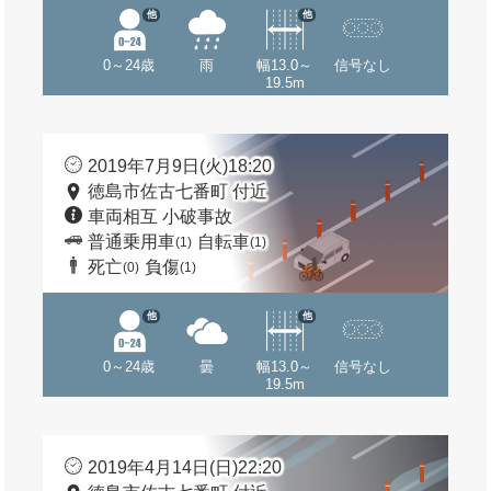
他
他
0～24歳
雨
幅13.0～
信号なし
19.5m
2019年7月9日(火)18:20
徳島市佐古七番町 付近
車両相互 小破事故
普通乗用車
自転車
(1)
(1)
死亡
負傷
(0)
(1)
他
他
0～24歳
曇
幅13.0～
信号なし
19.5m
2019年4月14日(日)22:20