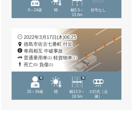
0～24歳
晴
幅5.5～
信号なし
13.0m
2022年3月17日(木)06:25
徳島市佐古七番町 付近
車両相互 中破事故
普通乗用車
軽貨物車
(1)
(1)
死亡
負傷
(0)
(1)
他
他
25～34歳
晴
幅13.0～
３灯式（点
19.5m
滅）