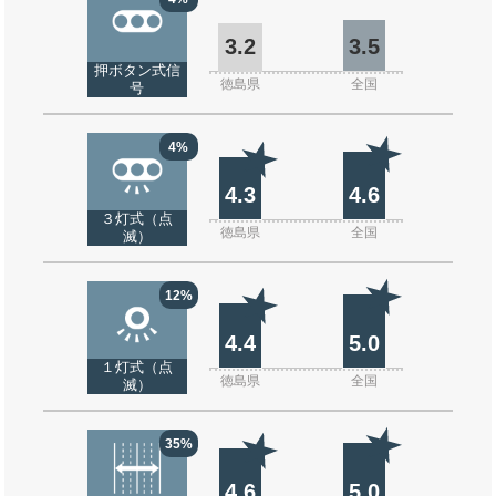
3.2
3.5
押ボタン式信
徳島県
全国
号
4%
4.3
4.6
３灯式（点
徳島県
全国
滅）
12%
4.4
5.0
１灯式（点
徳島県
全国
滅）
35%
4.6
5.0