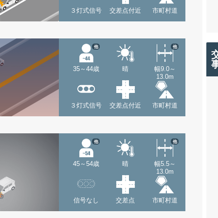
３灯式信号
交差点付近
市町村道
他
他
35～44歳
晴
幅9.0～
13.0m
３灯式信号
交差点付近
市町村道
他
他
45～54歳
晴
幅5.5～
13.0m
信号なし
交差点
市町村道