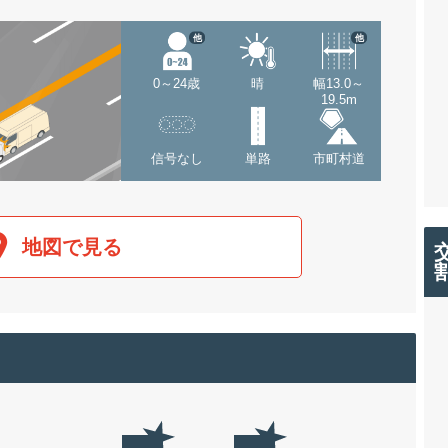
他
他
0～24歳
晴
幅13.0～
19.5m
信号なし
単路
市町村道
地図で見る