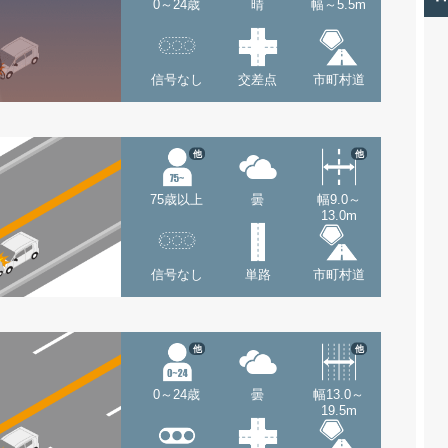
0～24歳
晴
幅～5.5m
信号なし
交差点
市町村道
他
他
75歳以上
曇
幅9.0～
13.0m
信号なし
単路
市町村道
他
他
0～24歳
曇
幅13.0～
19.5m