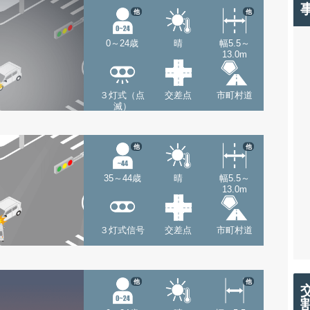
他
他
0～24歳
晴
幅5.5～
13.0m
３灯式（点
交差点
市町村道
滅）
他
他
35～44歳
晴
幅5.5～
13.0m
３灯式信号
交差点
市町村道
他
他