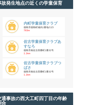
事故発生地点の近くの学童保育
内町学童保育クラブ
徳島市徳島町城内1番地の15
763m
佐古学童保育クラブあ
すなろ
徳島市南佐古四番町1番32号
1.1km
佐古学童保育クラブつ
ばさ
徳島市南佐古四番町1番32号
1.1km
交通事故の西大工町四丁目の年齢
割合