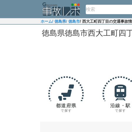
ホーム
/ 徳島県
/ 徳島市
/ 西大工町四丁目の交通事故
徳島県徳島市西大工町四
都道府県
沿線・駅
で探す
で探す