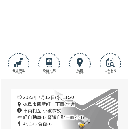
都道府県
沿線・駅
地図
こだわり
で探す
で探す
で探す
条件
2023年7月12日(水)11:20
徳島市西新町一丁目 付近
車両相互 小破事故
軽自動車
普通自動二輪小
(1)
(1)
死亡
負傷
(0)
(1)