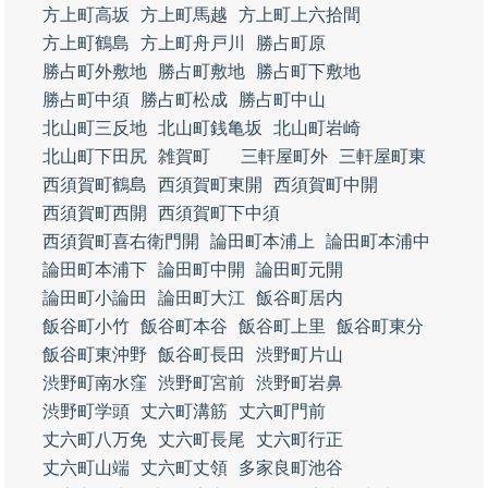
方上町高坂
方上町馬越
方上町上六拾間
方上町鶴島
方上町舟戸川
勝占町原
勝占町外敷地
勝占町敷地
勝占町下敷地
勝占町中須
勝占町松成
勝占町中山
北山町三反地
北山町銭亀坂
北山町岩崎
北山町下田尻
雑賀町
三軒屋町外
三軒屋町東
西須賀町鶴島
西須賀町東開
西須賀町中開
西須賀町西開
西須賀町下中須
西須賀町喜右衛門開
論田町本浦上
論田町本浦中
論田町本浦下
論田町中開
論田町元開
論田町小論田
論田町大江
飯谷町居内
飯谷町小竹
飯谷町本谷
飯谷町上里
飯谷町東分
飯谷町東沖野
飯谷町長田
渋野町片山
渋野町南水窪
渋野町宮前
渋野町岩鼻
渋野町学頭
丈六町溝筋
丈六町門前
丈六町八万免
丈六町長尾
丈六町行正
丈六町山端
丈六町丈領
多家良町池谷