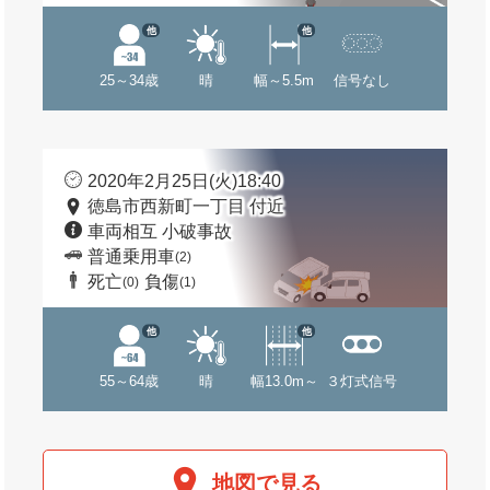
他
他
25～34歳
晴
幅～5.5m
信号なし
2020年2月25日(火)18:40
徳島市西新町一丁目 付近
車両相互 小破事故
普通乗用車
(2)
死亡
負傷
(0)
(1)
他
他
55～64歳
晴
幅13.0m～
３灯式信号
地図で見る