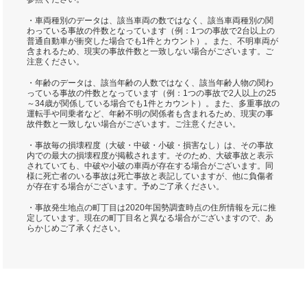
・車両種別のデータは、該当車両の数ではなく、該当車両種別の関
わっている事故の件数となっています（例：1つの事故で2台以上の
普通自動車が衝突した場合でも1件とカウント）。また、不明車両が
含まれるため、現実の事故件数と一致しない場合がございます。ご
注意ください。
・年齢のデータは、該当年齢の人数ではなく、該当年齢人物の関わ
っている事故の件数となっています（例：1つの事故で2人以上の25
～34歳が関係している場合でも1件とカウント）。また、多重事故の
運転手や同乗者など、年齢不明の関係者も含まれるため、現実の事
故件数と一致しない場合がございます。ご注意ください。
・事故毎の損壊程度（大破・中破・小破・損害なし）は、その事故
内での最大の損壊程度が掲載されます。そのため、大破事故と表示
されていても、中破や小破の車両が存在する場合がございます。同
様に死亡者のいる事故は死亡事故と表記していますが、他に負傷者
が存在する場合がございます。予めご了承ください。
・事故発生地点の町丁目は2020年国勢調査時点の住所情報を元に推
定しています。現在の町丁目名と異なる場合がございますので、あ
らかじめご了承ください。