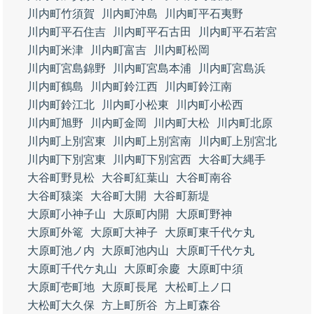
川内町竹須賀
川内町沖島
川内町平石夷野
川内町平石住吉
川内町平石古田
川内町平石若宮
川内町米津
川内町富吉
川内町松岡
川内町宮島錦野
川内町宮島本浦
川内町宮島浜
川内町鶴島
川内町鈴江西
川内町鈴江南
川内町鈴江北
川内町小松東
川内町小松西
川内町旭野
川内町金岡
川内町大松
川内町北原
川内町上別宮東
川内町上別宮南
川内町上別宮北
川内町下別宮東
川内町下別宮西
大谷町大縄手
大谷町野見松
大谷町紅葉山
大谷町南谷
大谷町猿楽
大谷町大開
大谷町新堤
大原町小神子山
大原町内開
大原町野神
大原町外篭
大原町大神子
大原町東千代ケ丸
大原町池ノ内
大原町池内山
大原町千代ケ丸
大原町千代ケ丸山
大原町余慶
大原町中須
大原町壱町地
大原町長尾
大松町上ノ口
大松町大久保
方上町所谷
方上町森谷