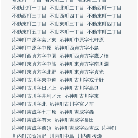
不動北町一丁目
不動北町二丁目
不動西町一丁目
不動西町三丁目
不動西町四丁目
不動東町一丁目
不動東町二丁目
不動東町三丁目
不動東町四丁目
不動東町五丁目
不動本町一丁目
不動本町二丁目
応神町中原字宮ノ東
応神町中原字七軒原
応神町中原字中原
応神町西貞方字小島
応神町西貞方字中園
応神町西貞方字鷹ノ橋
応神町東貞方字中筋
応神町東貞方字南川淵
応神町東貞方字北野
応神町東貞方字貞光
応神町古川字東中道
応神町古川字戎子野
応神町古川字日ノ上
応神町古川字高良
応神町古川字井利ノ元
応神町古川字東
応神町古川字北
応神町古川字宮ノ前
応神町吉成字七丁原
応神町吉成字轟
応神町吉成字有天
応神町吉成字長田
応神町吉成字前須
応神町吉成字西吉成
応神町
川内町加賀須野
川内町中島
川内町榎瀬