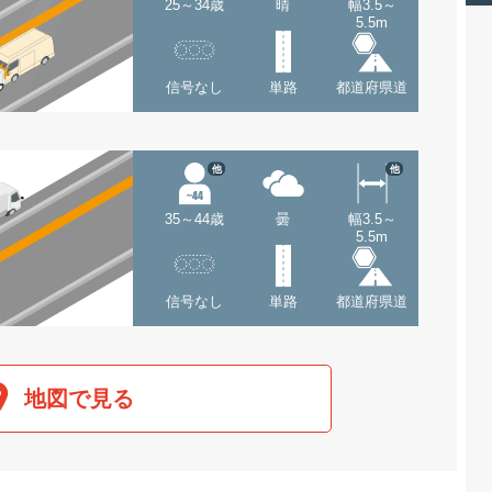
25～34歳
晴
幅3.5～
5.5m
信号なし
単路
都道府県道
他
他
35～44歳
曇
幅3.5～
5.5m
信号なし
単路
都道府県道
地図で見る