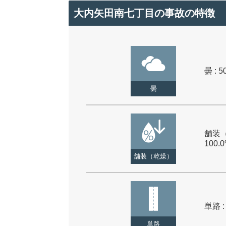
大内矢田南七丁目の事故の特徴
曇 : 5
曇
舗装（
100.
舗装（乾燥）
単路 :
単路