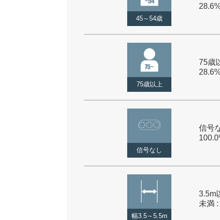
28.6
45～54歳
75歳以
28.6
75歳以上
信号な
100.
信号なし
3.5m
未満 :
幅3.5～5.5m