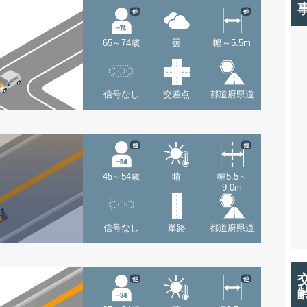
他
他
65～74歳
曇
幅～5.5m
信号なし
交差点
都道府県道
他
他
45～54歳
晴
幅5.5～
9.0m
信号なし
単路
都道府県道
他
他