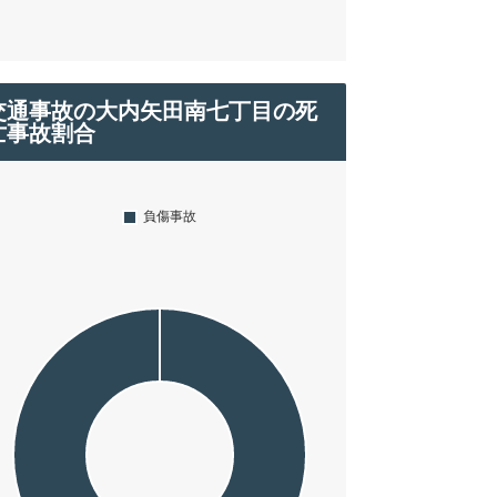
交通事故の大内矢田南七丁目の死
亡事故割合