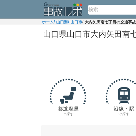
ホーム
/ 山口県
/ 山口市
/ 大内矢田南七丁目の交通事
山口県山口市大内矢田南
都道府県
沿線・駅
で探す
で探す