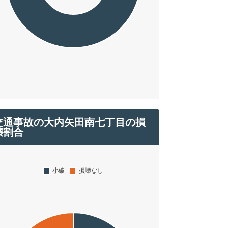
交通事故の大内矢田南七丁目の損
壊割合