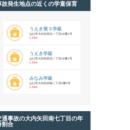
事故発生地点の近くの学童保育
うえき第３学級
山口市大内矢田北一丁目16番1号
1.1km
うえき学級
山口市大内矢田北一丁目16番1号
1.1km
みなみ学級
山口市大内矢田南二丁目3番5号
1.1km
交通事故の大内矢田南七丁目の年
齢割合