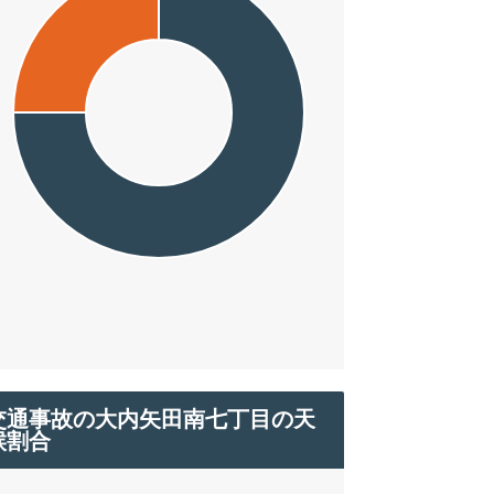
交通事故の大内矢田南七丁目の天
候割合