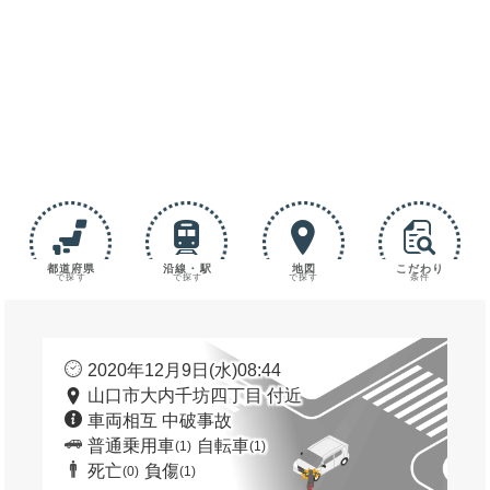
都道府県
沿線・駅
地図
こだわり
で探す
で探す
で探す
条件
2020年12月9日(水)08:44
山口市大内千坊四丁目 付近
車両相互 中破事故
普通乗用車
自転車
(1)
(1)
死亡
負傷
(0)
(1)