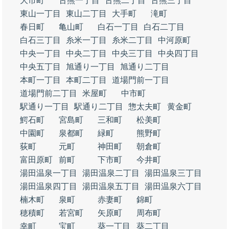
大市町
古熊一丁目
古熊二丁目
古熊三丁目
東山一丁目
東山二丁目
大手町
滝町
春日町
亀山町
白石一丁目
白石二丁目
白石三丁目
糸米一丁目
糸米二丁目
中河原町
中央一丁目
中央二丁目
中央三丁目
中央四丁目
中央五丁目
旭通り一丁目
旭通り二丁目
本町一丁目
本町二丁目
道場門前一丁目
道場門前二丁目
米屋町
中市町
駅通り一丁目
駅通り二丁目
惣太夫町
黄金町
鰐石町
宮島町
三和町
松美町
中園町
泉都町
緑町
熊野町
荻町
元町
神田町
朝倉町
富田原町
前町
下市町
今井町
湯田温泉一丁目
湯田温泉二丁目
湯田温泉三丁目
湯田温泉四丁目
湯田温泉五丁目
湯田温泉六丁目
楠木町
泉町
赤妻町
錦町
穂積町
若宮町
矢原町
周布町
幸町
宝町
葵一丁目
葵二丁目