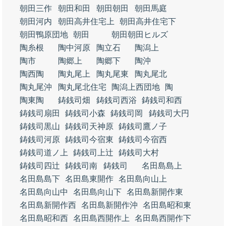
朝田三作
朝田和田
朝田朝田
朝田馬庭
朝田河内
朝田高井住宅上
朝田高井住宅下
朝田鴨原団地
朝田
朝田朝田ヒルズ
陶糸根
陶中河原
陶立石
陶潟上
陶市
陶郷上
陶郷下
陶沖
陶西陶
陶丸尾上
陶丸尾東
陶丸尾北
陶丸尾沖
陶丸尾北住宅
陶潟上西団地
陶
陶東陶
鋳銭司畑
鋳銭司西浴
鋳銭司和西
鋳銭司扇田
鋳銭司小森
鋳銭司岡
鋳銭司大円
鋳銭司黒山
鋳銭司天神原
鋳銭司鷹ノ子
鋳銭司河原
鋳銭司今宿東
鋳銭司今宿西
鋳銭司道ノ上
鋳銭司上辻
鋳銭司大村
鋳銭司四辻
鋳銭司南
鋳銭司
名田島島上
名田島島下
名田島東開作
名田島向山上
名田島向山中
名田島向山下
名田島新開作東
名田島新開作西
名田島新開作沖
名田島昭和東
名田島昭和西
名田島西開作上
名田島西開作下