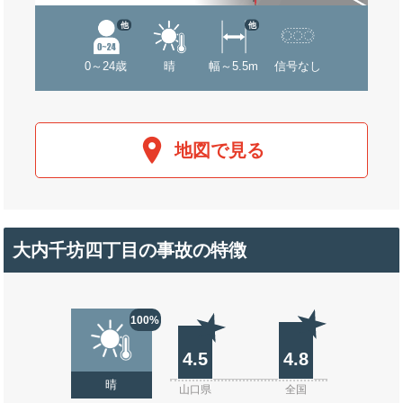
他
他
0～24歳
晴
幅～5.5m
信号なし
地図で見る
大内千坊四丁目の事故の特徴
100%
4.5
4.8
晴
山口県
全国