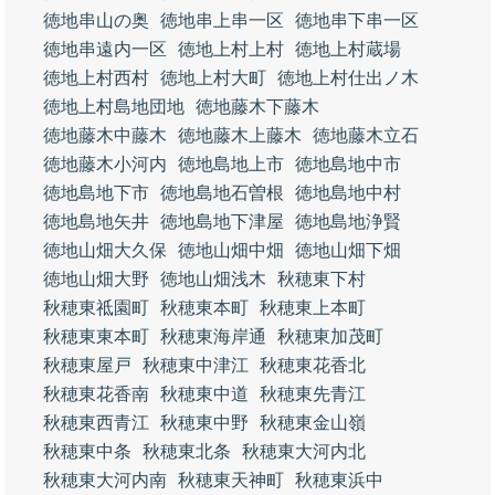
徳地串山の奥
徳地串上串一区
徳地串下串一区
徳地串遠内一区
徳地上村上村
徳地上村蔵場
徳地上村西村
徳地上村大町
徳地上村仕出ノ木
徳地上村島地団地
徳地藤木下藤木
徳地藤木中藤木
徳地藤木上藤木
徳地藤木立石
徳地藤木小河内
徳地島地上市
徳地島地中市
徳地島地下市
徳地島地石曽根
徳地島地中村
徳地島地矢井
徳地島地下津屋
徳地島地浄賢
徳地山畑大久保
徳地山畑中畑
徳地山畑下畑
徳地山畑大野
徳地山畑浅木
秋穂東下村
秋穂東祗園町
秋穂東本町
秋穂東上本町
秋穂東東本町
秋穂東海岸通
秋穂東加茂町
秋穂東屋戸
秋穂東中津江
秋穂東花香北
秋穂東花香南
秋穂東中道
秋穂東先青江
秋穂東西青江
秋穂東中野
秋穂東金山嶺
秋穂東中条
秋穂東北条
秋穂東大河内北
秋穂東大河内南
秋穂東天神町
秋穂東浜中