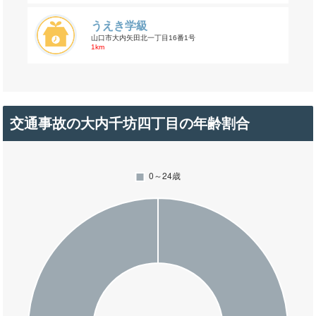
うえき学級
山口市大内矢田北一丁目16番1号
1km
交通事故の大内千坊四丁目の年齢割合