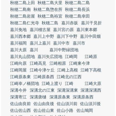
秋穂二島上田
秋穂二島大里
秋穂二島二島
秋穂二島南
秋穂二島惣在所
秋穂二島長浜
秋穂二島岩屋
秋穂二島袮宜
秋穂二島幸田
秋穂二島仁光寺
秋穂二島
嘉川赤坂
嘉川干見折
嘉川免地
嘉川稽古屋
嘉川宮の原
嘉川東本郷
嘉川西本郷
嘉川上中野
嘉川下中野
嘉川中田畑
嘉川福岡
嘉川上嘉川
嘉川中市
嘉川市
嘉川大原
嘉川
嘉川中野緑団地
嘉川丸山団地
嘉川矢広団地
江崎岡
江崎原
江崎向原
江崎高見
江崎相原
江崎東今津
江崎岡屋
江崎今津ケ丘
江崎上高根
江崎下高根
江崎原条東
江崎原条西
江崎北の江西
江崎幸ノ橋団地
江崎上渡り
江崎
江崎大原
深溝今井
深溝北の江東
深溝深溝東
深溝深溝西
深溝寄江
深溝唐樋
深溝原条東
深溝原条西
佐山由良前
佐山由良後
佐山須川前
佐山須川後
佐山佐山西
佐山佐山東
佐山小路
佐山鳩岡