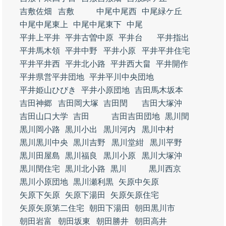
吉敷佐畑
吉敷
中尾中尾西
中尾緑ケ丘
中尾中尾東上
中尾中尾東下
中尾
平井上平井
平井古曽中原
平井台
平井指出
平井馬木領
平井中野
平井小原
平井平井住宅
平井平井西
平井北小路
平井西大畠
平井開作
平井県営平井団地
平井平川中央団地
平井姫山ひびき
平井小原団地
吉田馬木坂本
吉田神郷
吉田岡大塚
吉田閏
吉田大塚沖
吉田山口大学
吉田
吉田吉田団地
黒川閏
黒川岡小路
黒川小出
黒川河内
黒川中村
黒川黒川中央
黒川吉野
黒川堂紺
黒川平野
黒川田屋島
黒川福良
黒川小原
黒川大塚沖
黒川閏住宅
黒川北小路
黒川
黒川西京
黒川小原団地
黒川瀬利黒
矢原中矢原
矢原下矢原
矢原下湯田
矢原矢原住宅
矢原矢原第二住宅
朝田下湯田
朝田黒川市
朝田岩富
朝田坂東
朝田勝井
朝田高井