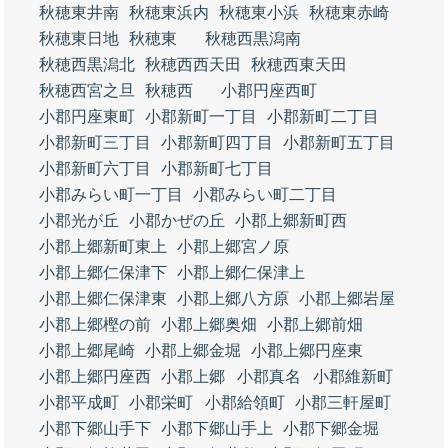
秋穂東井南
秋穂東浜内
秋穂東小浜
秋穂東赤崎
秋穂東日地
秋穂東
秋穂西黒潟南
秋穂西黒潟北
秋穂西西天田
秋穂西東天田
秋穂西宮之旦
秋穂西
小郡円座西町
小郡円座東町
小郡新町一丁目
小郡新町二丁目
小郡新町三丁目
小郡新町四丁目
小郡新町五丁目
小郡新町六丁目
小郡新町七丁目
小郡みらい町一丁目
小郡みらい町二丁目
小郡光が丘
小郡かぜの丘
小郡上郷新町西
小郡上郷新町東上
小郡上郷宮ノ原
小郡上郷仁保津下
小郡上郷仁保津上
小郡上郷仁保津東
小郡上郷八方原
小郡上郷岩屋
小郡上郷樫の前
小郡上郷奥畑
小郡上郷前畑
小郡上郷尾崎
小郡上郷金堀
小郡上郷円座東
小郡上郷円座西
小郡上郷
小郡真名
小郡維新町
小郡平成町
小郡栄町
小郡給領町
小郡三軒屋町
小郡下郷山手下
小郡下郷山手上
小郡下郷金堀