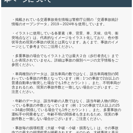
・掲載されている交通事故発生情報は警察庁公開の「交通事故統計
情報のオープンデータ」2019～2024年を使用しています。
・イラストに使用している各要素（車、背景、車、天候、信号、衝
突地点など）は、代表的なイメージをイラスト化しており、色や形
状等含め現実の事故の状況とは異なります。あくまで、事故のイメ
ージとして参考までにご活用ください。
・多重事故の場合でもイラスト上では最大２台（歩行者含む）まで
しか表現されていません。詳細は事故の個別ページの文字情報をご
参照ください。
・車両種別のデータは、該当車両の数ではなく、該当車両種別の関
わっている事故の件数となっています（例：1つの事故で2台以上の
普通自動車が衝突した場合でも1件とカウント）。また、不明車両が
含まれるため、現実の事故件数と一致しない場合がございます。ご
注意ください。
・年齢のデータは、該当年齢の人数ではなく、該当年齢人物の関わ
っている事故の件数となっています（例：1つの事故で2人以上の25
～34歳が関係している場合でも1件とカウント）。また、多重事故の
運転手や同乗者など、年齢不明の関係者も含まれるため、現実の事
故件数と一致しない場合がございます。ご注意ください。
・事故毎の損壊程度（大破・中破・小破・損害なし）は、その事故
内での最大の損壊程度が掲載されます。そのため、大破事故と表示