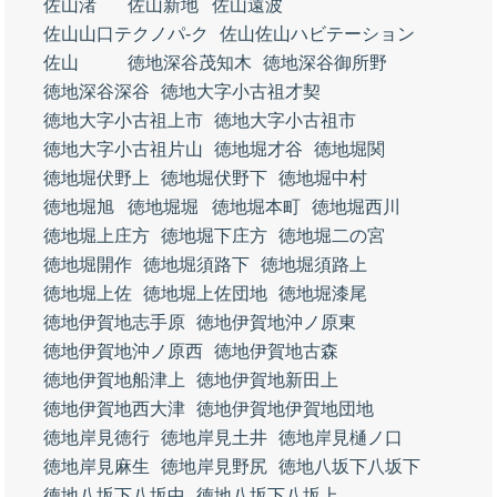
佐山渚
佐山新地
佐山遠波
佐山山口テクノパ‐ク
佐山佐山ハビテーション
佐山
徳地深谷茂知木
徳地深谷御所野
徳地深谷深谷
徳地大字小古祖才契
徳地大字小古祖上市
徳地大字小古祖市
徳地大字小古祖片山
徳地堀才谷
徳地堀関
徳地堀伏野上
徳地堀伏野下
徳地堀中村
徳地堀旭
徳地堀堀
徳地堀本町
徳地堀西川
徳地堀上庄方
徳地堀下庄方
徳地堀二の宮
徳地堀開作
徳地堀須路下
徳地堀須路上
徳地堀上佐
徳地堀上佐団地
徳地堀漆尾
徳地伊賀地志手原
徳地伊賀地沖ノ原東
徳地伊賀地沖ノ原西
徳地伊賀地古森
徳地伊賀地船津上
徳地伊賀地新田上
徳地伊賀地西大津
徳地伊賀地伊賀地団地
徳地岸見徳行
徳地岸見土井
徳地岸見樋ノ口
徳地岸見麻生
徳地岸見野尻
徳地八坂下八坂下
徳地八坂下八坂中
徳地八坂下八坂上