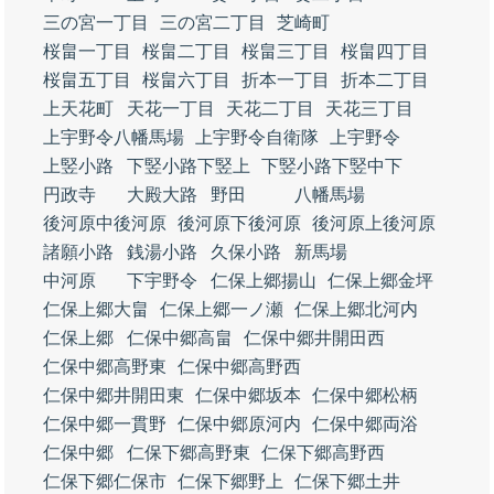
三の宮一丁目
三の宮二丁目
芝崎町
桜畠一丁目
桜畠二丁目
桜畠三丁目
桜畠四丁目
桜畠五丁目
桜畠六丁目
折本一丁目
折本二丁目
上天花町
天花一丁目
天花二丁目
天花三丁目
上宇野令八幡馬場
上宇野令自衛隊
上宇野令
上竪小路
下竪小路下竪上
下竪小路下竪中下
円政寺
大殿大路
野田
八幡馬場
後河原中後河原
後河原下後河原
後河原上後河原
諸願小路
銭湯小路
久保小路
新馬場
中河原
下宇野令
仁保上郷揚山
仁保上郷金坪
仁保上郷大畠
仁保上郷一ノ瀬
仁保上郷北河内
仁保上郷
仁保中郷高畠
仁保中郷井開田西
仁保中郷高野東
仁保中郷高野西
仁保中郷井開田東
仁保中郷坂本
仁保中郷松柄
仁保中郷一貫野
仁保中郷原河内
仁保中郷両浴
仁保中郷
仁保下郷高野東
仁保下郷高野西
仁保下郷仁保市
仁保下郷野上
仁保下郷土井