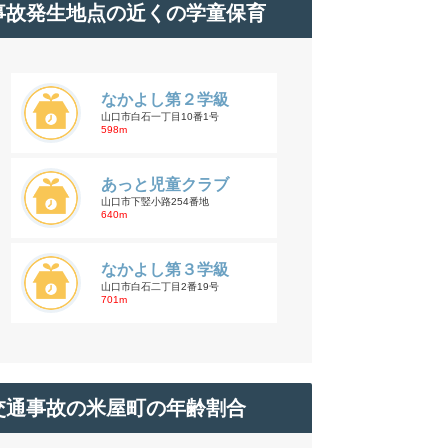
事故発生地点の近くの学童保育
なかよし第２学級
山口市白石一丁目10番1号
598m
あっと児童クラブ
山口市下竪小路254番地
640m
なかよし第３学級
山口市白石二丁目2番19号
701m
交通事故の米屋町の年齢割合