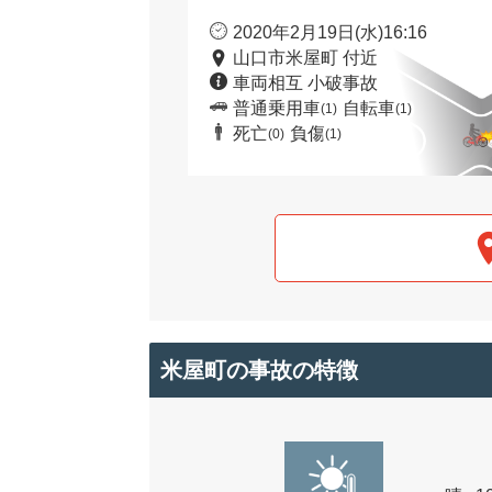
2020年2月19日(水)16:16
山口市米屋町 付近
車両相互 小破事故
普通乗用車
自転車
(1)
(1)
死亡
負傷
(0)
(1)
米屋町の事故の特徴