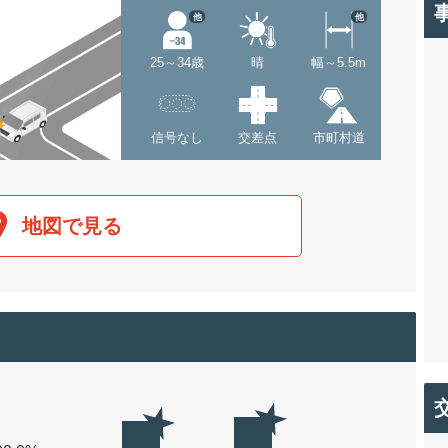
他
他
25～34歳
晴
幅～5.5m
信号なし
交差点
市町村道
地図で見る