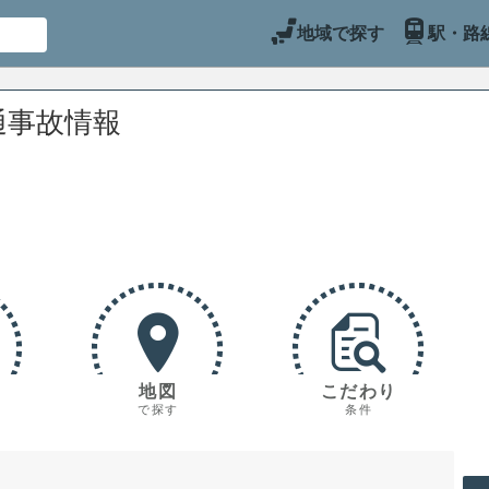
地域で探す
駅・路
通事故情報
地図
こだわり
で探す
条件