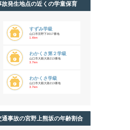
事故発生地点の近くの学童保育
すずみ学級
山口市宮野下3017番地
1.4km
わかくさ第２学級
山口市大殿大路213番地
3.7km
わかくさ学級
山口市大殿大路213番地
3.7km
交通事故の宮野上熊坂の年齢割合