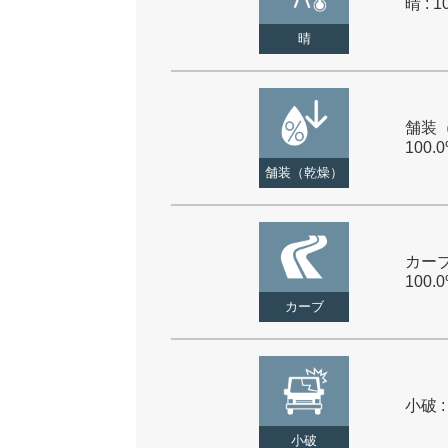
晴 : 1
晴
舗装（
100.
舗装（乾燥）
カーブ
100.
カーブ
小破 :
小破