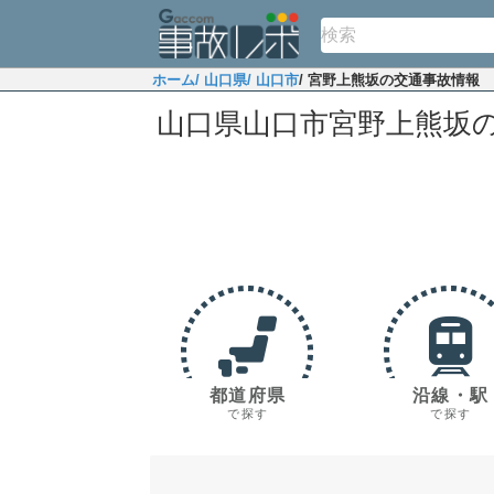
ホーム
/ 山口県
/ 山口市
/ 宮野上熊坂の交通事故情報
山口県山口市宮野上熊坂
都道府県
沿線・駅
で探す
で探す