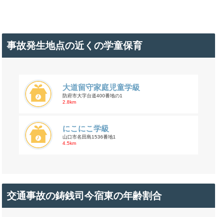
事故発生地点の近くの学童保育
大道留守家庭児童学級
防府市大字台道400番地の1
2.8km
にこにこ学級
山口市名田島1536番地1
4.5km
交通事故の鋳銭司今宿東の年齢割合