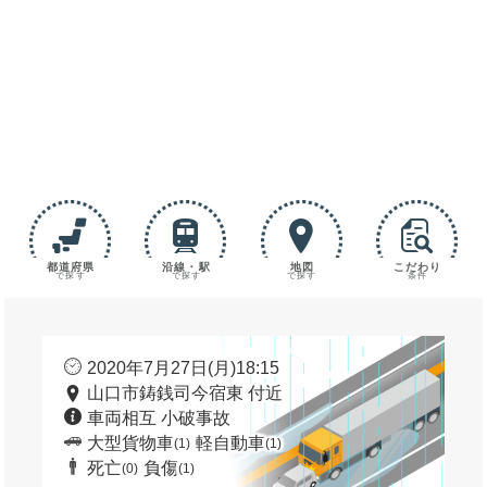
都道府県
沿線・駅
地図
こだわり
で探す
で探す
で探す
条件
2020年7月27日(月)18:15
山口市鋳銭司今宿東 付近
車両相互 小破事故
大型貨物車
軽自動車
(1)
(1)
死亡
負傷
(0)
(1)