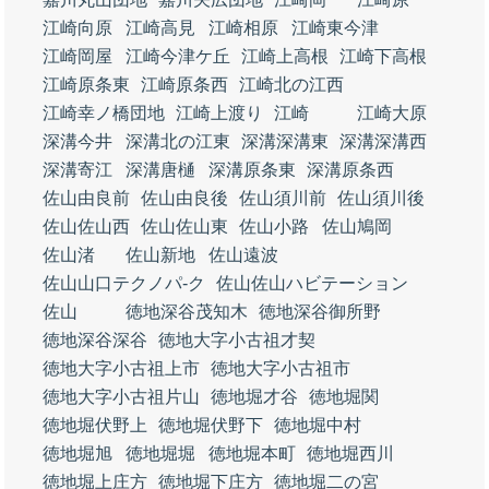
江崎向原
江崎高見
江崎相原
江崎東今津
江崎岡屋
江崎今津ケ丘
江崎上高根
江崎下高根
江崎原条東
江崎原条西
江崎北の江西
江崎幸ノ橋団地
江崎上渡り
江崎
江崎大原
深溝今井
深溝北の江東
深溝深溝東
深溝深溝西
深溝寄江
深溝唐樋
深溝原条東
深溝原条西
佐山由良前
佐山由良後
佐山須川前
佐山須川後
佐山佐山西
佐山佐山東
佐山小路
佐山鳩岡
佐山渚
佐山新地
佐山遠波
佐山山口テクノパ‐ク
佐山佐山ハビテーション
佐山
徳地深谷茂知木
徳地深谷御所野
徳地深谷深谷
徳地大字小古祖才契
徳地大字小古祖上市
徳地大字小古祖市
徳地大字小古祖片山
徳地堀才谷
徳地堀関
徳地堀伏野上
徳地堀伏野下
徳地堀中村
徳地堀旭
徳地堀堀
徳地堀本町
徳地堀西川
徳地堀上庄方
徳地堀下庄方
徳地堀二の宮