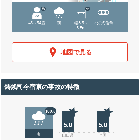
他
他
45～54歳
雨
幅3.5～
３灯式信号
5.5m
地図で見る
鋳銭司今宿東の事故の特徴
100%
5.0
5.0
雨
山口県
全国