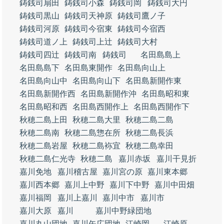
鋳銭司扇田
鋳銭司小森
鋳銭司岡
鋳銭司大円
鋳銭司黒山
鋳銭司天神原
鋳銭司鷹ノ子
鋳銭司河原
鋳銭司今宿東
鋳銭司今宿西
鋳銭司道ノ上
鋳銭司上辻
鋳銭司大村
鋳銭司四辻
鋳銭司南
鋳銭司
名田島島上
名田島島下
名田島東開作
名田島向山上
名田島向山中
名田島向山下
名田島新開作東
名田島新開作西
名田島新開作沖
名田島昭和東
名田島昭和西
名田島西開作上
名田島西開作下
秋穂二島上田
秋穂二島大里
秋穂二島二島
秋穂二島南
秋穂二島惣在所
秋穂二島長浜
秋穂二島岩屋
秋穂二島袮宜
秋穂二島幸田
秋穂二島仁光寺
秋穂二島
嘉川赤坂
嘉川干見折
嘉川免地
嘉川稽古屋
嘉川宮の原
嘉川東本郷
嘉川西本郷
嘉川上中野
嘉川下中野
嘉川中田畑
嘉川福岡
嘉川上嘉川
嘉川中市
嘉川市
嘉川大原
嘉川
嘉川中野緑団地
嘉川丸山団地
嘉川矢広団地
江崎岡
江崎原