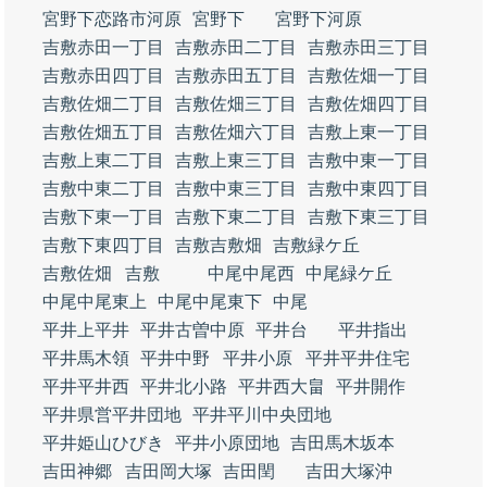
宮野下恋路市河原
宮野下
宮野下河原
吉敷赤田一丁目
吉敷赤田二丁目
吉敷赤田三丁目
吉敷赤田四丁目
吉敷赤田五丁目
吉敷佐畑一丁目
吉敷佐畑二丁目
吉敷佐畑三丁目
吉敷佐畑四丁目
吉敷佐畑五丁目
吉敷佐畑六丁目
吉敷上東一丁目
吉敷上東二丁目
吉敷上東三丁目
吉敷中東一丁目
吉敷中東二丁目
吉敷中東三丁目
吉敷中東四丁目
吉敷下東一丁目
吉敷下東二丁目
吉敷下東三丁目
吉敷下東四丁目
吉敷吉敷畑
吉敷緑ケ丘
吉敷佐畑
吉敷
中尾中尾西
中尾緑ケ丘
中尾中尾東上
中尾中尾東下
中尾
平井上平井
平井古曽中原
平井台
平井指出
平井馬木領
平井中野
平井小原
平井平井住宅
平井平井西
平井北小路
平井西大畠
平井開作
平井県営平井団地
平井平川中央団地
平井姫山ひびき
平井小原団地
吉田馬木坂本
吉田神郷
吉田岡大塚
吉田閏
吉田大塚沖