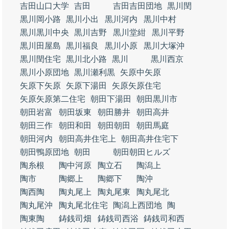
吉田山口大学
吉田
吉田吉田団地
黒川閏
黒川岡小路
黒川小出
黒川河内
黒川中村
黒川黒川中央
黒川吉野
黒川堂紺
黒川平野
黒川田屋島
黒川福良
黒川小原
黒川大塚沖
黒川閏住宅
黒川北小路
黒川
黒川西京
黒川小原団地
黒川瀬利黒
矢原中矢原
矢原下矢原
矢原下湯田
矢原矢原住宅
矢原矢原第二住宅
朝田下湯田
朝田黒川市
朝田岩富
朝田坂東
朝田勝井
朝田高井
朝田三作
朝田和田
朝田朝田
朝田馬庭
朝田河内
朝田高井住宅上
朝田高井住宅下
朝田鴨原団地
朝田
朝田朝田ヒルズ
陶糸根
陶中河原
陶立石
陶潟上
陶市
陶郷上
陶郷下
陶沖
陶西陶
陶丸尾上
陶丸尾東
陶丸尾北
陶丸尾沖
陶丸尾北住宅
陶潟上西団地
陶
陶東陶
鋳銭司畑
鋳銭司西浴
鋳銭司和西