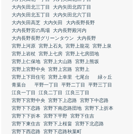
大内矢田北三丁目
大内矢田北四丁目
大内矢田北五丁目
大内矢田北六丁目
大内矢田高芝
大内矢田
大内長野長野
大内長野宮の馬場
大内長野殿河内
大内長野長野グリーンタウン
大内長野
宮野上河原
宮野上石丸
宮野上龍花
宮野上泉
宮野上岩杖
宮野上七房
宮野上七房団地
宮野上仁保地
宮野上大山路
宮野上熊坂
宮野上宮野中央
宮野上宮路
宮野上
宮野上下田住宅
宮野上幸里
七尾台
緑ヶ丘
青葉台
平野一丁目
平野二丁目
平野三丁目
江良一丁目
江良二丁目
江良三丁目
宮野下宮野中央
宮野下上恋路
宮野下中恋路
宮野下下恋路
宮野下南恋路団地
宮野下上折本
宮野下下折本
宮野下平野
宮野下住吉
宮野下東住吉
宮野下上桜畠
宮野下北恋路
宮野下西恋路
宮野下恋路秋葉町