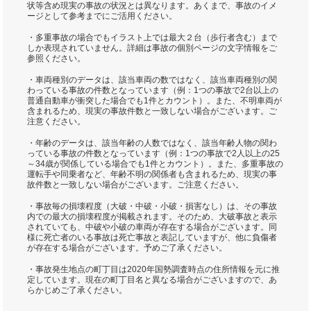
状等含め現実の事故の状況とは異なります。あくまで、事故のイメ
ージとして参考までにご活用ください。
・多重事故の場合でもイラスト上では最大２台（歩行者含む）まで
しか表現されていません。詳細は事故の個別ページの文字情報をご
参照ください。
・車両種別のデータは、該当車両の数ではなく、該当車両種別の関
わっている事故の件数となっています（例：1つの事故で2台以上の
普通自動車が衝突した場合でも1件とカウント）。また、不明車両が
含まれるため、現実の事故件数と一致しない場合がございます。ご
注意ください。
・年齢のデータは、該当年齢の人数ではなく、該当年齢人物の関わ
っている事故の件数となっています（例：1つの事故で2人以上の25
～34歳が関係している場合でも1件とカウント）。また、多重事故の
運転手や同乗者など、年齢不明の関係者も含まれるため、現実の事
故件数と一致しない場合がございます。ご注意ください。
・事故毎の損壊程度（大破・中破・小破・損害なし）は、その事故
内での最大の損壊程度が掲載されます。そのため、大破事故と表示
されていても、中破や小破の車両が存在する場合がございます。同
様に死亡者のいる事故は死亡事故と表記していますが、他に負傷者
が存在する場合がございます。予めご了承ください。
・事故発生地点の町丁目は2020年国勢調査時点の住所情報を元に推
定しています。現在の町丁目名と異なる場合がございますので、あ
らかじめご了承ください。