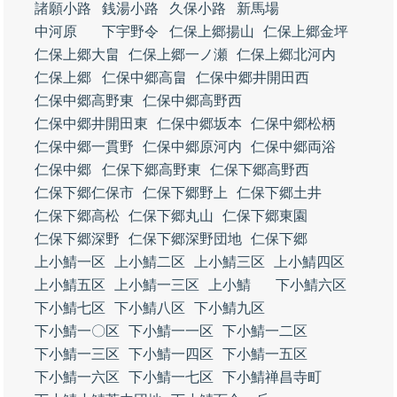
諸願小路
銭湯小路
久保小路
新馬場
中河原
下宇野令
仁保上郷揚山
仁保上郷金坪
仁保上郷大畠
仁保上郷一ノ瀬
仁保上郷北河内
仁保上郷
仁保中郷高畠
仁保中郷井開田西
仁保中郷高野東
仁保中郷高野西
仁保中郷井開田東
仁保中郷坂本
仁保中郷松柄
仁保中郷一貫野
仁保中郷原河内
仁保中郷両浴
仁保中郷
仁保下郷高野東
仁保下郷高野西
仁保下郷仁保市
仁保下郷野上
仁保下郷土井
仁保下郷高松
仁保下郷丸山
仁保下郷東園
仁保下郷深野
仁保下郷深野団地
仁保下郷
上小鯖一区
上小鯖二区
上小鯖三区
上小鯖四区
上小鯖五区
上小鯖一三区
上小鯖
下小鯖六区
下小鯖七区
下小鯖八区
下小鯖九区
下小鯖一〇区
下小鯖一一区
下小鯖一二区
下小鯖一三区
下小鯖一四区
下小鯖一五区
下小鯖一六区
下小鯖一七区
下小鯖禅昌寺町