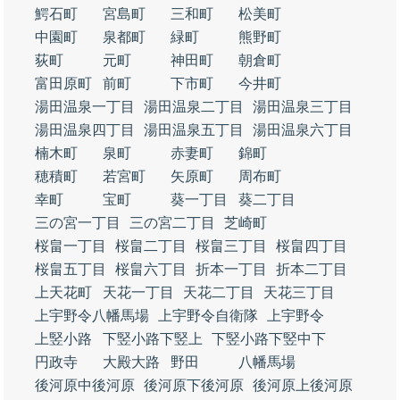
鰐石町
宮島町
三和町
松美町
中園町
泉都町
緑町
熊野町
荻町
元町
神田町
朝倉町
富田原町
前町
下市町
今井町
湯田温泉一丁目
湯田温泉二丁目
湯田温泉三丁目
湯田温泉四丁目
湯田温泉五丁目
湯田温泉六丁目
楠木町
泉町
赤妻町
錦町
穂積町
若宮町
矢原町
周布町
幸町
宝町
葵一丁目
葵二丁目
三の宮一丁目
三の宮二丁目
芝崎町
桜畠一丁目
桜畠二丁目
桜畠三丁目
桜畠四丁目
桜畠五丁目
桜畠六丁目
折本一丁目
折本二丁目
上天花町
天花一丁目
天花二丁目
天花三丁目
上宇野令八幡馬場
上宇野令自衛隊
上宇野令
上竪小路
下竪小路下竪上
下竪小路下竪中下
円政寺
大殿大路
野田
八幡馬場
後河原中後河原
後河原下後河原
後河原上後河原