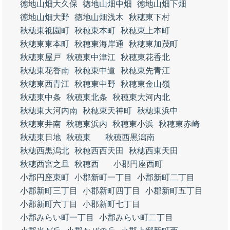
徳地山畑大久保
徳地山畑中畑
徳地山畑下畑
徳地山畑大野
徳地山畑浅木
秋穂東下村
秋穂東祗園町
秋穂東本町
秋穂東上本町
秋穂東東本町
秋穂東海岸通
秋穂東加茂町
秋穂東屋戸
秋穂東中津江
秋穂東花香北
秋穂東花香南
秋穂東中道
秋穂東先青江
秋穂東西青江
秋穂東中野
秋穂東金山嶺
秋穂東中条
秋穂東北条
秋穂東大河内北
秋穂東大河内南
秋穂東天神町
秋穂東浜中
秋穂東井南
秋穂東浜内
秋穂東小浜
秋穂東赤崎
秋穂東日地
秋穂東
秋穂西黒潟南
秋穂西黒潟北
秋穂西西天田
秋穂西東天田
秋穂西宮之旦
秋穂西
小郡円座西町
小郡円座東町
小郡新町一丁目
小郡新町二丁目
小郡新町三丁目
小郡新町四丁目
小郡新町五丁目
小郡新町六丁目
小郡新町七丁目
小郡みらい町一丁目
小郡みらい町二丁目