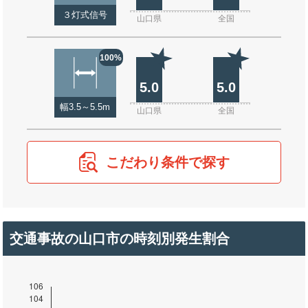
３灯式信号
山口県
全国
100%
5.0
5.0
幅3.5～5.5m
山口県
全国
こだわり条件で探す
交通事故の山口市の時刻別発生割合