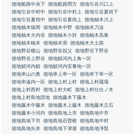
徳地船路中央下
徳地船路間方
徳地引谷川口上
徳地引谷中村中
徳地引谷中村上
徳地引谷夏焼下
徳地引谷夏焼中
徳地引谷夏焼上
徳地柚木川上
徳地柚木猿岡
徳地柚木中野
徳地柚木刀迫
徳地柚木大内谷
徳地柚木小対
徳地柚木高巣
徳地柚木柚木
徳地柚木滑
徳地柚木大土路
徳地野谷横山
徳地野谷祖父
徳地野谷下野谷
徳地野谷上野谷
徳地鯖河内上角一区
徳地鯖河内鯖
徳地鯖河内安養地一区
徳地串山の奥
徳地串上串一区
徳地串下串一区
徳地串遠内一区
徳地上村上村
徳地上村蔵場
徳地上村西村
徳地上村大町
徳地上村仕出ノ木
徳地上村島地団地
徳地藤木下藤木
徳地藤木中藤木
徳地藤木上藤木
徳地藤木立石
徳地藤木小河内
徳地島地上市
徳地島地中市
徳地島地下市
徳地島地石曽根
徳地島地中村
徳地島地矢井
徳地島地下津屋
徳地島地浄賢