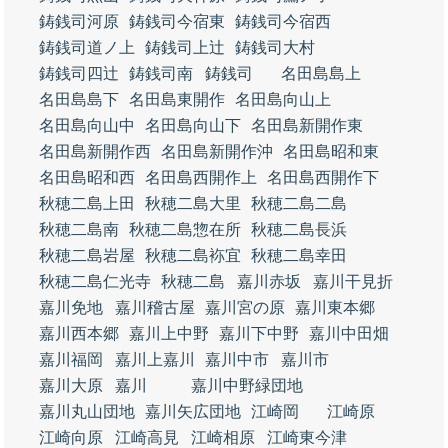
鋳銭司河原
鋳銭司今宿東
鋳銭司今宿西
鋳銭司道ノ上
鋳銭司上辻
鋳銭司大村
鋳銭司四辻
鋳銭司南
鋳銭司
名田島島上
名田島島下
名田島東開作
名田島向山上
名田島向山中
名田島向山下
名田島新開作東
名田島新開作西
名田島新開作沖
名田島昭和東
名田島昭和西
名田島西開作上
名田島西開作下
秋穂二島上田
秋穂二島大里
秋穂二島二島
秋穂二島南
秋穂二島惣在所
秋穂二島長浜
秋穂二島岩屋
秋穂二島袮宜
秋穂二島幸田
秋穂二島仁光寺
秋穂二島
嘉川赤坂
嘉川干見折
嘉川免地
嘉川稽古屋
嘉川宮の原
嘉川東本郷
嘉川西本郷
嘉川上中野
嘉川下中野
嘉川中田畑
嘉川福岡
嘉川上嘉川
嘉川中市
嘉川市
嘉川大原
嘉川
嘉川中野緑団地
嘉川丸山団地
嘉川矢広団地
江崎岡
江崎原
江崎向原
江崎高見
江崎相原
江崎東今津