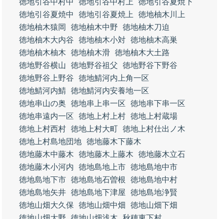
徳地引谷中村中
徳地引谷中村上
徳地引谷夏焼下
徳地引谷夏焼中
徳地引谷夏焼上
徳地柚木川上
徳地柚木猿岡
徳地柚木中野
徳地柚木刀迫
徳地柚木大内谷
徳地柚木小対
徳地柚木高巣
徳地柚木柚木
徳地柚木滑
徳地柚木大土路
徳地野谷横山
徳地野谷祖父
徳地野谷下野谷
徳地野谷上野谷
徳地鯖河内上角一区
徳地鯖河内鯖
徳地鯖河内安養地一区
徳地串山の奥
徳地串上串一区
徳地串下串一区
徳地串遠内一区
徳地上村上村
徳地上村蔵場
徳地上村西村
徳地上村大町
徳地上村仕出ノ木
徳地上村島地団地
徳地藤木下藤木
徳地藤木中藤木
徳地藤木上藤木
徳地藤木立石
徳地藤木小河内
徳地島地上市
徳地島地中市
徳地島地下市
徳地島地石曽根
徳地島地中村
徳地島地矢井
徳地島地下津屋
徳地島地浄賢
徳地山畑大久保
徳地山畑中畑
徳地山畑下畑
徳地山畑大野
徳地山畑浅木
秋穂東下村