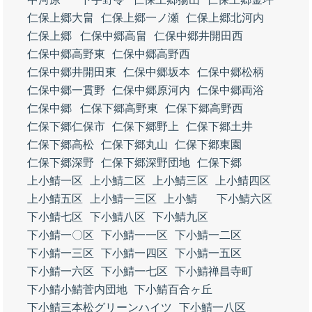
仁保上郷大畠
仁保上郷一ノ瀬
仁保上郷北河内
仁保上郷
仁保中郷高畠
仁保中郷井開田西
仁保中郷高野東
仁保中郷高野西
仁保中郷井開田東
仁保中郷坂本
仁保中郷松柄
仁保中郷一貫野
仁保中郷原河内
仁保中郷両浴
仁保中郷
仁保下郷高野東
仁保下郷高野西
仁保下郷仁保市
仁保下郷野上
仁保下郷土井
仁保下郷高松
仁保下郷丸山
仁保下郷東園
仁保下郷深野
仁保下郷深野団地
仁保下郷
上小鯖一区
上小鯖二区
上小鯖三区
上小鯖四区
上小鯖五区
上小鯖一三区
上小鯖
下小鯖六区
下小鯖七区
下小鯖八区
下小鯖九区
下小鯖一〇区
下小鯖一一区
下小鯖一二区
下小鯖一三区
下小鯖一四区
下小鯖一五区
下小鯖一六区
下小鯖一七区
下小鯖禅昌寺町
下小鯖小鯖菅内団地
下小鯖百合ヶ丘
下小鯖三本松グリーンハイツ
下小鯖一八区