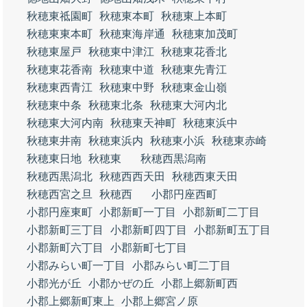
秋穂東祗園町
秋穂東本町
秋穂東上本町
秋穂東東本町
秋穂東海岸通
秋穂東加茂町
秋穂東屋戸
秋穂東中津江
秋穂東花香北
秋穂東花香南
秋穂東中道
秋穂東先青江
秋穂東西青江
秋穂東中野
秋穂東金山嶺
秋穂東中条
秋穂東北条
秋穂東大河内北
秋穂東大河内南
秋穂東天神町
秋穂東浜中
秋穂東井南
秋穂東浜内
秋穂東小浜
秋穂東赤崎
秋穂東日地
秋穂東
秋穂西黒潟南
秋穂西黒潟北
秋穂西西天田
秋穂西東天田
秋穂西宮之旦
秋穂西
小郡円座西町
小郡円座東町
小郡新町一丁目
小郡新町二丁目
小郡新町三丁目
小郡新町四丁目
小郡新町五丁目
小郡新町六丁目
小郡新町七丁目
小郡みらい町一丁目
小郡みらい町二丁目
小郡光が丘
小郡かぜの丘
小郡上郷新町西
小郡上郷新町東上
小郡上郷宮ノ原