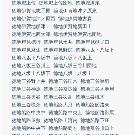
徳地堀上佐
徳地堀上佐団地
徳地堀漆尾
徳地伊賀地志手原
徳地伊賀地沖ノ原東
徳地伊賀地沖ノ原西
徳地伊賀地古森
徳地伊賀地船津上
徳地伊賀地新田上
徳地伊賀地西大津
徳地伊賀地伊賀地団地
徳地岸見徳行
徳地岸見土井
徳地岸見樋ノ口
徳地岸見麻生
徳地岸見野尻
徳地八坂下八坂下
徳地八坂下八坂中
徳地八坂下八坂上
徳地八坂三谷川上
徳地八坂三谷川団地
徳地八坂上八坂下
徳地八坂上八坂上
徳地三谷野々井
徳地三谷国木
徳地三谷巣垣
徳地三谷神原
徳地三谷奈良原
徳地三谷木地屋
徳地三谷奥谷
徳地三谷羽高
徳地三谷桃木
徳地三谷梶畑
徳地船路大月
徳地船路船路東
徳地船路中央中
徳地船路中央上
徳地船路御馬
徳地船路屋敷
徳地船路上河内
徳地船路下庄
徳地船路中央下
徳地船路間方
徳地引谷川口上