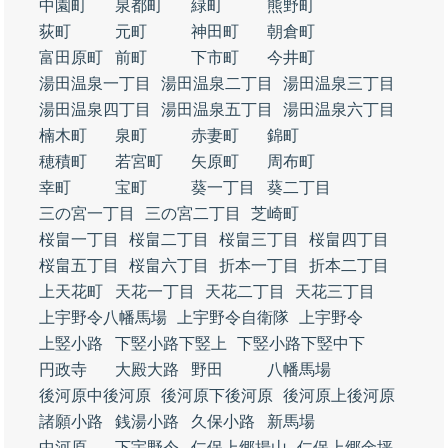
中園町
泉都町
緑町
熊野町
荻町
元町
神田町
朝倉町
富田原町
前町
下市町
今井町
湯田温泉一丁目
湯田温泉二丁目
湯田温泉三丁目
湯田温泉四丁目
湯田温泉五丁目
湯田温泉六丁目
楠木町
泉町
赤妻町
錦町
穂積町
若宮町
矢原町
周布町
幸町
宝町
葵一丁目
葵二丁目
三の宮一丁目
三の宮二丁目
芝崎町
桜畠一丁目
桜畠二丁目
桜畠三丁目
桜畠四丁目
桜畠五丁目
桜畠六丁目
折本一丁目
折本二丁目
上天花町
天花一丁目
天花二丁目
天花三丁目
上宇野令八幡馬場
上宇野令自衛隊
上宇野令
上竪小路
下竪小路下竪上
下竪小路下竪中下
円政寺
大殿大路
野田
八幡馬場
後河原中後河原
後河原下後河原
後河原上後河原
諸願小路
銭湯小路
久保小路
新馬場
中河原
下宇野令
仁保上郷揚山
仁保上郷金坪