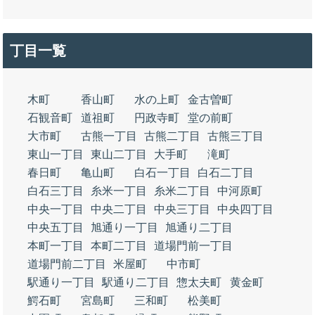
丁目一覧
木町
香山町
水の上町
金古曽町
石観音町
道祖町
円政寺町
堂の前町
大市町
古熊一丁目
古熊二丁目
古熊三丁目
東山一丁目
東山二丁目
大手町
滝町
春日町
亀山町
白石一丁目
白石二丁目
白石三丁目
糸米一丁目
糸米二丁目
中河原町
中央一丁目
中央二丁目
中央三丁目
中央四丁目
中央五丁目
旭通り一丁目
旭通り二丁目
本町一丁目
本町二丁目
道場門前一丁目
道場門前二丁目
米屋町
中市町
駅通り一丁目
駅通り二丁目
惣太夫町
黄金町
鰐石町
宮島町
三和町
松美町