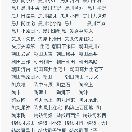
黒川岡小路
黒川小出
黒川河内
黒川中村
黒川黒川中央
黒川吉野
黒川堂紺
黒川平野
黒川田屋島
黒川福良
黒川小原
黒川大塚沖
黒川閏住宅
黒川北小路
黒川
黒川西京
黒川小原団地
黒川瀬利黒
矢原中矢原
矢原下矢原
矢原下湯田
矢原矢原住宅
矢原矢原第二住宅
朝田下湯田
朝田黒川市
朝田岩富
朝田坂東
朝田勝井
朝田高井
朝田三作
朝田和田
朝田朝田
朝田馬庭
朝田河内
朝田高井住宅上
朝田高井住宅下
朝田鴨原団地
朝田
朝田朝田ヒルズ
陶糸根
陶中河原
陶立石
陶潟上
陶市
陶郷上
陶郷下
陶沖
陶西陶
陶丸尾上
陶丸尾東
陶丸尾北
陶丸尾沖
陶丸尾北住宅
陶潟上西団地
陶
陶東陶
鋳銭司畑
鋳銭司西浴
鋳銭司和西
鋳銭司扇田
鋳銭司小森
鋳銭司岡
鋳銭司大円
鋳銭司黒山
鋳銭司天神原
鋳銭司鷹ノ子