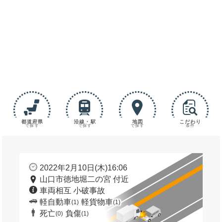
都道府県
沿線・駅
地図
こだわり
で探す
で探す
で探す
条件
2022年2月10日(木)16:06
山口市徳地堀二の宮 付近
車両相互 小破事故
軽自動車
軽貨物車
(1)
(1)
死亡
負傷
(0)
(1)