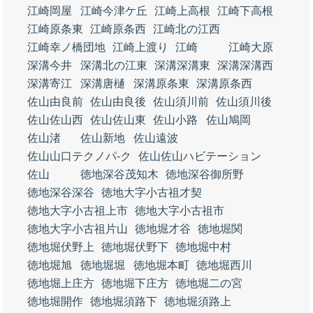
江崎岡屋
江崎今津ケ丘
江崎上高根
江崎下高根
江崎原条東
江崎原条西
江崎北の江西
江崎幸ノ橋団地
江崎上渡り
江崎
江崎大原
深溝今井
深溝北の江東
深溝深溝東
深溝深溝西
深溝寄江
深溝唐樋
深溝原条東
深溝原条西
佐山由良前
佐山由良後
佐山須川前
佐山須川後
佐山佐山西
佐山佐山東
佐山小路
佐山鳩岡
佐山渚
佐山新地
佐山遠波
佐山山口テクノパ‐ク
佐山佐山ハビテーション
佐山
徳地深谷茂知木
徳地深谷御所野
徳地深谷深谷
徳地大字小古祖才契
徳地大字小古祖上市
徳地大字小古祖市
徳地大字小古祖片山
徳地堀才谷
徳地堀関
徳地堀伏野上
徳地堀伏野下
徳地堀中村
徳地堀旭
徳地堀堀
徳地堀本町
徳地堀西川
徳地堀上庄方
徳地堀下庄方
徳地堀二の宮
徳地堀開作
徳地堀須路下
徳地堀須路上