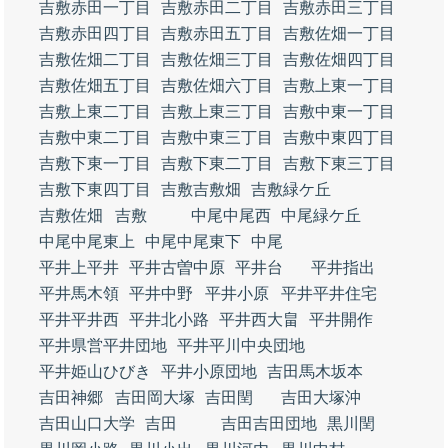
吉敷赤田一丁目
吉敷赤田二丁目
吉敷赤田三丁目
吉敷赤田四丁目
吉敷赤田五丁目
吉敷佐畑一丁目
吉敷佐畑二丁目
吉敷佐畑三丁目
吉敷佐畑四丁目
吉敷佐畑五丁目
吉敷佐畑六丁目
吉敷上東一丁目
吉敷上東二丁目
吉敷上東三丁目
吉敷中東一丁目
吉敷中東二丁目
吉敷中東三丁目
吉敷中東四丁目
吉敷下東一丁目
吉敷下東二丁目
吉敷下東三丁目
吉敷下東四丁目
吉敷吉敷畑
吉敷緑ケ丘
吉敷佐畑
吉敷
中尾中尾西
中尾緑ケ丘
中尾中尾東上
中尾中尾東下
中尾
平井上平井
平井古曽中原
平井台
平井指出
平井馬木領
平井中野
平井小原
平井平井住宅
平井平井西
平井北小路
平井西大畠
平井開作
平井県営平井団地
平井平川中央団地
平井姫山ひびき
平井小原団地
吉田馬木坂本
吉田神郷
吉田岡大塚
吉田閏
吉田大塚沖
吉田山口大学
吉田
吉田吉田団地
黒川閏