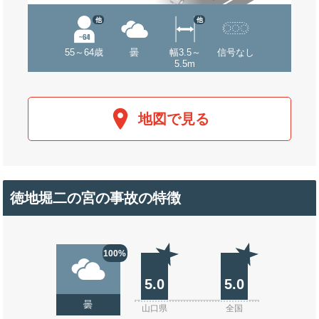
他
他
55～64歳
曇
幅3.5～
信号なし
5.5m
地図で見る
徳地堀二の宮の事故の特徴
100%
5.0
5.0
曇
山口県
全国