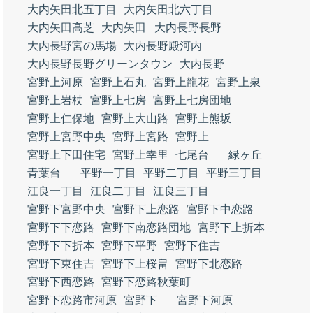
大内矢田北五丁目
大内矢田北六丁目
大内矢田高芝
大内矢田
大内長野長野
大内長野宮の馬場
大内長野殿河内
大内長野長野グリーンタウン
大内長野
宮野上河原
宮野上石丸
宮野上龍花
宮野上泉
宮野上岩杖
宮野上七房
宮野上七房団地
宮野上仁保地
宮野上大山路
宮野上熊坂
宮野上宮野中央
宮野上宮路
宮野上
宮野上下田住宅
宮野上幸里
七尾台
緑ヶ丘
青葉台
平野一丁目
平野二丁目
平野三丁目
江良一丁目
江良二丁目
江良三丁目
宮野下宮野中央
宮野下上恋路
宮野下中恋路
宮野下下恋路
宮野下南恋路団地
宮野下上折本
宮野下下折本
宮野下平野
宮野下住吉
宮野下東住吉
宮野下上桜畠
宮野下北恋路
宮野下西恋路
宮野下恋路秋葉町
宮野下恋路市河原
宮野下
宮野下河原