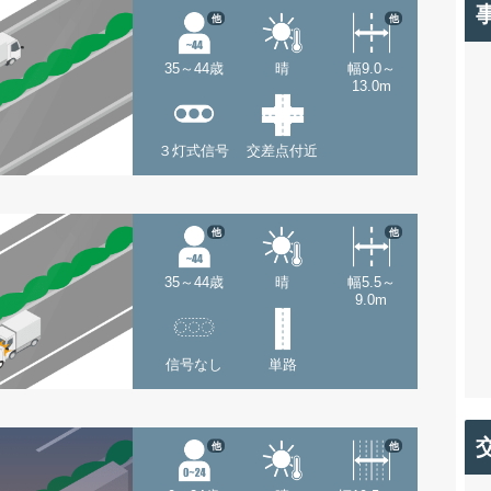
他
他
35～44歳
晴
幅9.0～
13.0m
３灯式信号
交差点付近
他
他
35～44歳
晴
幅5.5～
9.0m
信号なし
単路
他
他