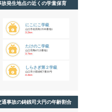
事故発生地点の近くの学童保育
にこにこ学級
山口市名田島1536番地1
3.2km
たけのこ学級
山口市陶4713番地1
3.7km
しらさぎ第２学級
山口市小郡緑町7番30号
4.4km
交通事故の鋳銭司大円の年齢割合