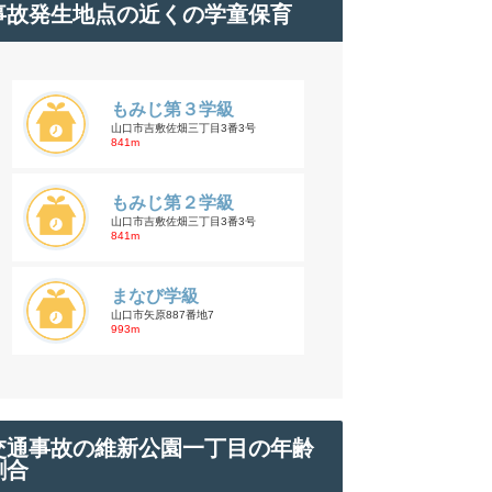
事故発生地点の近くの学童保育
もみじ第３学級
山口市吉敷佐畑三丁目3番3号
841m
もみじ第２学級
山口市吉敷佐畑三丁目3番3号
841m
まなび学級
山口市矢原887番地7
993m
交通事故の維新公園一丁目の年齢
割合