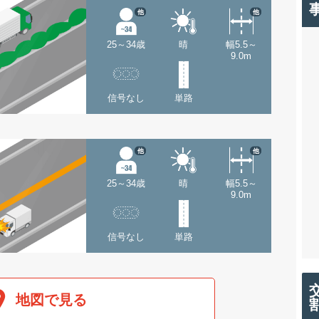
他
他
25～34歳
晴
幅5.5～
9.0m
信号なし
単路
他
他
25～34歳
晴
幅5.5～
9.0m
信号なし
単路
地図で見る