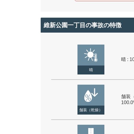
維新公園一丁目の事故の特徴
晴 : 1
晴
舗装（
100.
舗装（乾燥）