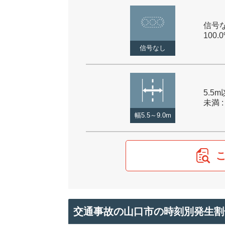
信号な
100.
信号なし
5.5m
未満 :
幅5.5～9.0m
交通事故の山口市の時刻別発生割