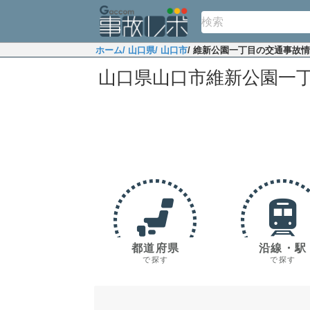
ホーム
/ 山口県
/ 山口市
/ 維新公園一丁目の交通事故
山口県山口市維新公園一
都道府県
沿線・駅
で探す
で探す