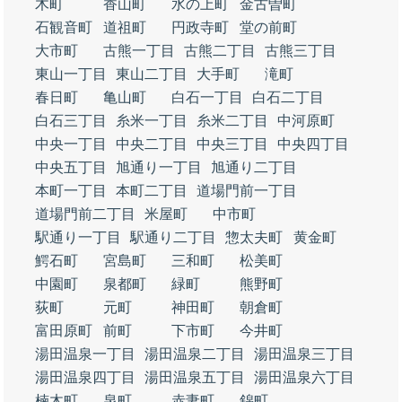
木町
香山町
水の上町
金古曽町
石観音町
道祖町
円政寺町
堂の前町
大市町
古熊一丁目
古熊二丁目
古熊三丁目
東山一丁目
東山二丁目
大手町
滝町
春日町
亀山町
白石一丁目
白石二丁目
白石三丁目
糸米一丁目
糸米二丁目
中河原町
中央一丁目
中央二丁目
中央三丁目
中央四丁目
中央五丁目
旭通り一丁目
旭通り二丁目
本町一丁目
本町二丁目
道場門前一丁目
道場門前二丁目
米屋町
中市町
駅通り一丁目
駅通り二丁目
惣太夫町
黄金町
鰐石町
宮島町
三和町
松美町
中園町
泉都町
緑町
熊野町
荻町
元町
神田町
朝倉町
富田原町
前町
下市町
今井町
湯田温泉一丁目
湯田温泉二丁目
湯田温泉三丁目
湯田温泉四丁目
湯田温泉五丁目
湯田温泉六丁目
楠木町
泉町
赤妻町
錦町