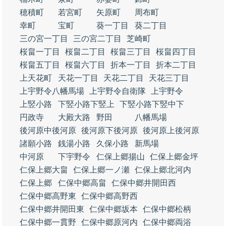
穂積町
若宮町
矢原町
周布町
幸町
宝町
葵一丁目
葵二丁目
三の宮一丁目
三の宮二丁目
芝崎町
桜畠一丁目
桜畠二丁目
桜畠三丁目
桜畠四丁目
桜畠五丁目
桜畠六丁目
折本一丁目
折本二丁目
上天花町
天花一丁目
天花二丁目
天花三丁目
上宇野令八幡馬場
上宇野令自衛隊
上宇野令
上竪小路
下竪小路下竪上
下竪小路下竪中下
円政寺
大殿大路
野田
八幡馬場
後河原中後河原
後河原下後河原
後河原上後河原
諸願小路
銭湯小路
久保小路
新馬場
中河原
下宇野令
仁保上郷揚山
仁保上郷金坪
仁保上郷大畠
仁保上郷一ノ瀬
仁保上郷北河内
仁保上郷
仁保中郷高畠
仁保中郷井開田西
仁保中郷高野東
仁保中郷高野西
仁保中郷井開田東
仁保中郷坂本
仁保中郷松柄
仁保中郷一貫野
仁保中郷原河内
仁保中郷両浴