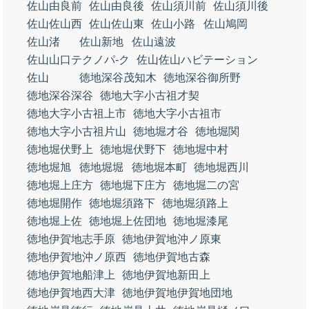
佐山由良前
佐山由良後
佐山須川前
佐山須川後
佐山佐山西
佐山佐山東
佐山小路
佐山鳩岡
佐山渚
佐山新地
佐山遠波
佐山山口テクノパ‐ク
佐山佐山ハビテーション
佐山
徳地深谷茂知木
徳地深谷御所野
徳地深谷深谷
徳地大字小古祖才契
徳地大字小古祖上市
徳地大字小古祖市
徳地大字小古祖片山
徳地堀才谷
徳地堀関
徳地堀伏野上
徳地堀伏野下
徳地堀中村
徳地堀旭
徳地堀堀
徳地堀本町
徳地堀西川
徳地堀上庄方
徳地堀下庄方
徳地堀二の宮
徳地堀開作
徳地堀須路下
徳地堀須路上
徳地堀上佐
徳地堀上佐団地
徳地堀漆尾
徳地伊賀地志手原
徳地伊賀地沖ノ原東
徳地伊賀地沖ノ原西
徳地伊賀地古森
徳地伊賀地船津上
徳地伊賀地新田上
徳地伊賀地西大津
徳地伊賀地伊賀地団地