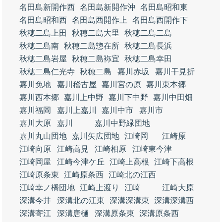
名田島新開作西
名田島新開作沖
名田島昭和東
名田島昭和西
名田島西開作上
名田島西開作下
秋穂二島上田
秋穂二島大里
秋穂二島二島
秋穂二島南
秋穂二島惣在所
秋穂二島長浜
秋穂二島岩屋
秋穂二島袮宜
秋穂二島幸田
秋穂二島仁光寺
秋穂二島
嘉川赤坂
嘉川干見折
嘉川免地
嘉川稽古屋
嘉川宮の原
嘉川東本郷
嘉川西本郷
嘉川上中野
嘉川下中野
嘉川中田畑
嘉川福岡
嘉川上嘉川
嘉川中市
嘉川市
嘉川大原
嘉川
嘉川中野緑団地
嘉川丸山団地
嘉川矢広団地
江崎岡
江崎原
江崎向原
江崎高見
江崎相原
江崎東今津
江崎岡屋
江崎今津ケ丘
江崎上高根
江崎下高根
江崎原条東
江崎原条西
江崎北の江西
江崎幸ノ橋団地
江崎上渡り
江崎
江崎大原
深溝今井
深溝北の江東
深溝深溝東
深溝深溝西
深溝寄江
深溝唐樋
深溝原条東
深溝原条西