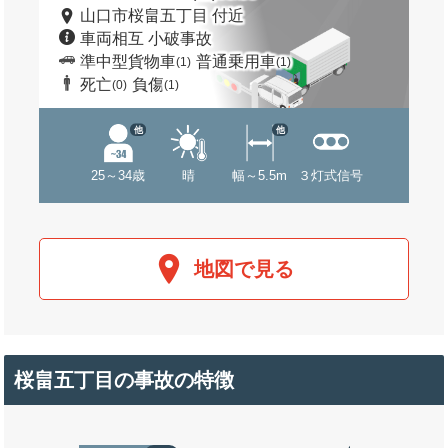
山口市桜畠五丁目 付近
車両相互 小破事故
準中型貨物車
普通乗用車
(1)
(1)
死亡
負傷
(0)
(1)
他
他
25～34歳
晴
幅～5.5m
３灯式信号
地図で見る
桜畠五丁目の事故の特徴