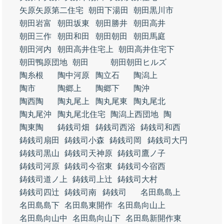
矢原矢原第二住宅
朝田下湯田
朝田黒川市
朝田岩富
朝田坂東
朝田勝井
朝田高井
朝田三作
朝田和田
朝田朝田
朝田馬庭
朝田河内
朝田高井住宅上
朝田高井住宅下
朝田鴨原団地
朝田
朝田朝田ヒルズ
陶糸根
陶中河原
陶立石
陶潟上
陶市
陶郷上
陶郷下
陶沖
陶西陶
陶丸尾上
陶丸尾東
陶丸尾北
陶丸尾沖
陶丸尾北住宅
陶潟上西団地
陶
陶東陶
鋳銭司畑
鋳銭司西浴
鋳銭司和西
鋳銭司扇田
鋳銭司小森
鋳銭司岡
鋳銭司大円
鋳銭司黒山
鋳銭司天神原
鋳銭司鷹ノ子
鋳銭司河原
鋳銭司今宿東
鋳銭司今宿西
鋳銭司道ノ上
鋳銭司上辻
鋳銭司大村
鋳銭司四辻
鋳銭司南
鋳銭司
名田島島上
名田島島下
名田島東開作
名田島向山上
名田島向山中
名田島向山下
名田島新開作東