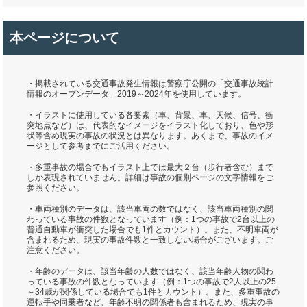
本ページについて
・掲載されている交通事故発生情報は警察庁公開の「交通事故統計
情報のオープンデータ」2019～2024年を使用しています。
・イラストに使用している各要素（車、背景、車、天候、信号、衝
突地点など）は、代表的なイメージをイラスト化しており、色や形
状等含め現実の事故の状況とは異なります。あくまで、事故のイメ
ージとして参考までにご活用ください。
・多重事故の場合でもイラスト上では最大２台（歩行者含む）まで
しか表現されていません。詳細は事故の個別ページの文字情報をご
参照ください。
・車両種別のデータは、該当車両の数ではなく、該当車両種別の関
わっている事故の件数となっています（例：1つの事故で2台以上の
普通自動車が衝突した場合でも1件とカウント）。また、不明車両が
含まれるため、現実の事故件数と一致しない場合がございます。ご
注意ください。
・年齢のデータは、該当年齢の人数ではなく、該当年齢人物の関わ
っている事故の件数となっています（例：1つの事故で2人以上の25
～34歳が関係している場合でも1件とカウント）。また、多重事故の
運転手や同乗者など、年齢不明の関係者も含まれるため、現実の事