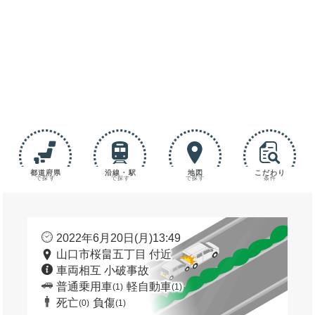
都道府県
沿線・駅
地図
こだわり
で探す
で探す
で探す
条件
2022年6月20日(月)13:49
山口市桜畠五丁目 付近
車両相互 小破事故
普通乗用車
軽自動車
(1)
(1)
死亡
負傷
(0)
(1)