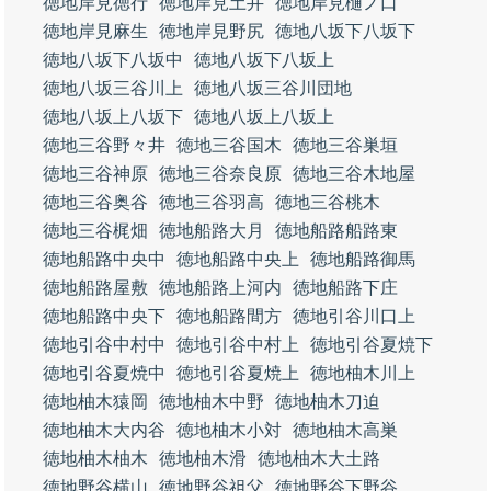
徳地岸見徳行
徳地岸見土井
徳地岸見樋ノ口
徳地岸見麻生
徳地岸見野尻
徳地八坂下八坂下
徳地八坂下八坂中
徳地八坂下八坂上
徳地八坂三谷川上
徳地八坂三谷川団地
徳地八坂上八坂下
徳地八坂上八坂上
徳地三谷野々井
徳地三谷国木
徳地三谷巣垣
徳地三谷神原
徳地三谷奈良原
徳地三谷木地屋
徳地三谷奥谷
徳地三谷羽高
徳地三谷桃木
徳地三谷梶畑
徳地船路大月
徳地船路船路東
徳地船路中央中
徳地船路中央上
徳地船路御馬
徳地船路屋敷
徳地船路上河内
徳地船路下庄
徳地船路中央下
徳地船路間方
徳地引谷川口上
徳地引谷中村中
徳地引谷中村上
徳地引谷夏焼下
徳地引谷夏焼中
徳地引谷夏焼上
徳地柚木川上
徳地柚木猿岡
徳地柚木中野
徳地柚木刀迫
徳地柚木大内谷
徳地柚木小対
徳地柚木高巣
徳地柚木柚木
徳地柚木滑
徳地柚木大土路
徳地野谷横山
徳地野谷祖父
徳地野谷下野谷