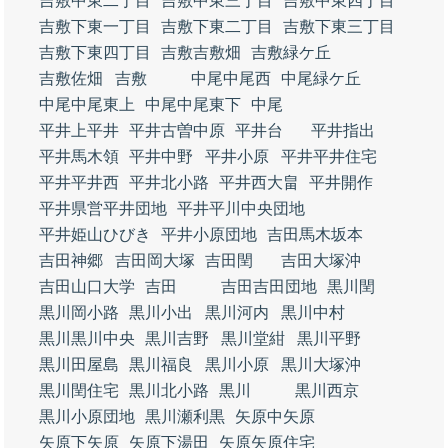
吉敷中東二丁目
吉敷中東三丁目
吉敷中東四丁目
吉敷下東一丁目
吉敷下東二丁目
吉敷下東三丁目
吉敷下東四丁目
吉敷吉敷畑
吉敷緑ケ丘
吉敷佐畑
吉敷
中尾中尾西
中尾緑ケ丘
中尾中尾東上
中尾中尾東下
中尾
平井上平井
平井古曽中原
平井台
平井指出
平井馬木領
平井中野
平井小原
平井平井住宅
平井平井西
平井北小路
平井西大畠
平井開作
平井県営平井団地
平井平川中央団地
平井姫山ひびき
平井小原団地
吉田馬木坂本
吉田神郷
吉田岡大塚
吉田閏
吉田大塚沖
吉田山口大学
吉田
吉田吉田団地
黒川閏
黒川岡小路
黒川小出
黒川河内
黒川中村
黒川黒川中央
黒川吉野
黒川堂紺
黒川平野
黒川田屋島
黒川福良
黒川小原
黒川大塚沖
黒川閏住宅
黒川北小路
黒川
黒川西京
黒川小原団地
黒川瀬利黒
矢原中矢原
矢原下矢原
矢原下湯田
矢原矢原住宅