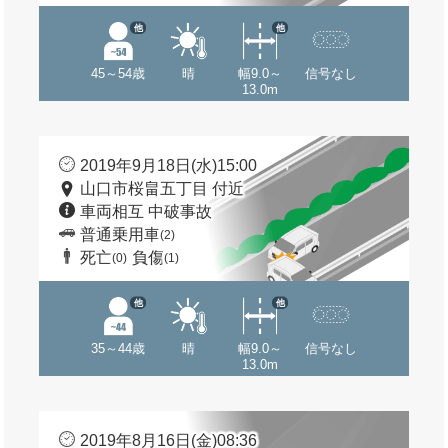
他
他
45～54歳
晴
幅9.0～
信号なし
13.0m
2019年9月18日(水)15:00
山口市桜畠五丁目 付近
車両相互 中破事故
普通乗用車
(2)
死亡
負傷
(0)
(1)
他
他
35～44歳
晴
幅9.0～
信号なし
13.0m
2019年8月16日(金)08:36