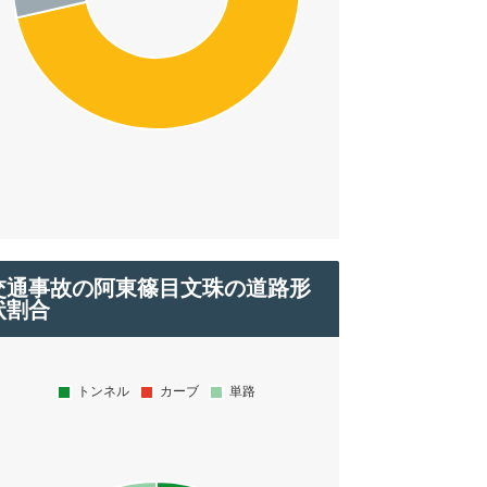
交通事故の阿東篠目文珠の道路形
状割合