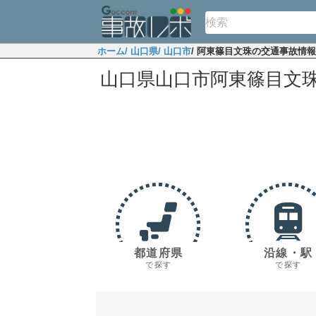
ホーム
/ 山口県
/ 山口市
/ 阿東篠目文珠の交通事故情報
山口県山口市阿東篠目文
都道府県
沿線・駅
で探す
で探す