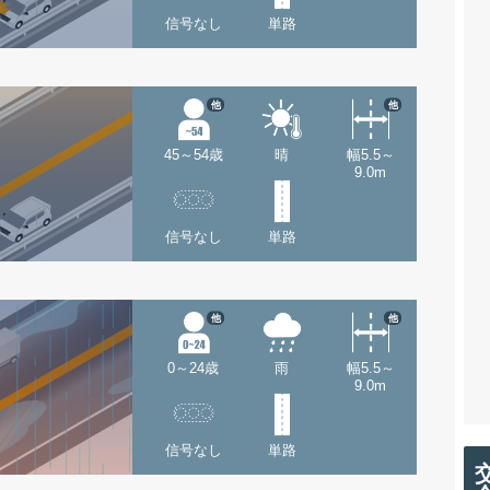
信号なし
単路
他
他
45～54歳
晴
幅5.5～
9.0m
信号なし
単路
他
他
0～24歳
雨
幅5.5～
9.0m
信号なし
単路