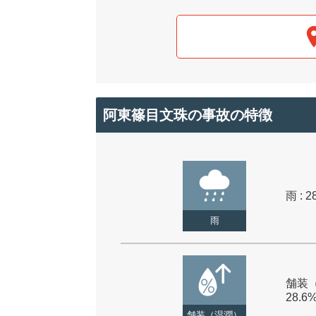
阿東篠目文珠の事故の特徴
雨 : 2
雨
舗装（
28.6
舗装（湿潤）