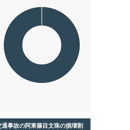
交通事故の阿東篠目文珠の損壊割