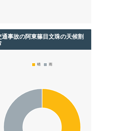
交通事故の阿東篠目文珠の天候割
合