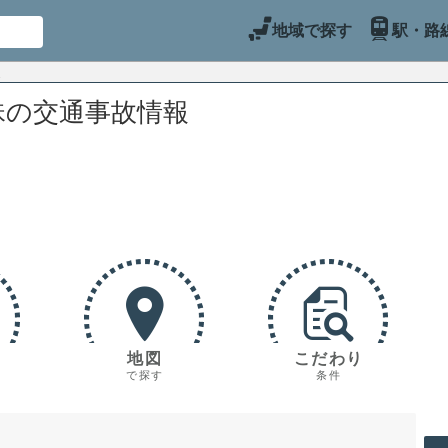
地域で探す
駅・路
珠の交通事故情報
地図
こだわり
で探す
条件