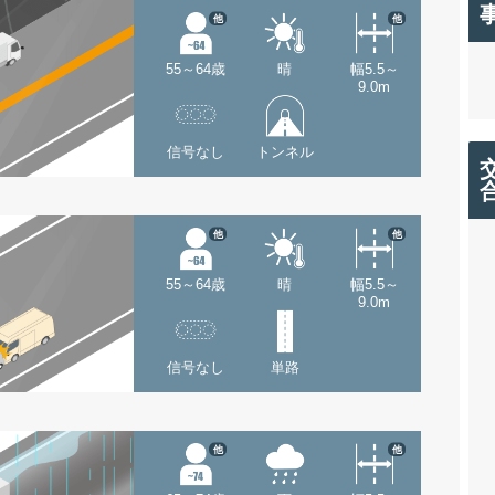
他
他
55～64歳
晴
幅5.5～
9.0m
信号なし
トンネル
他
他
55～64歳
晴
幅5.5～
9.0m
信号なし
単路
他
他