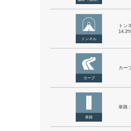
トンネ
14.3
トンネル
カーブ 
カーブ
単路 :
単路