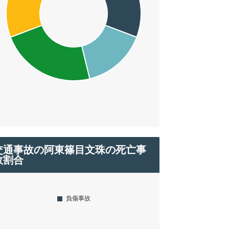
交通事故の阿東篠目文珠の死亡事
故割合