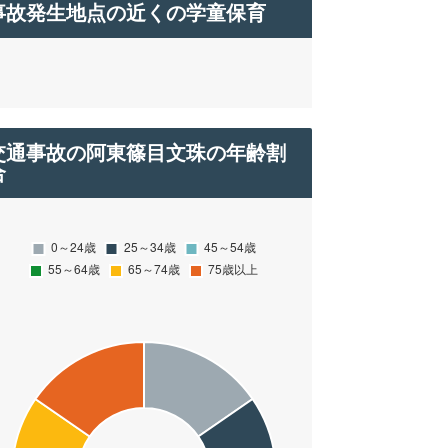
事故発生地点の近くの学童保育
交通事故の阿東篠目文珠の年齢割
合