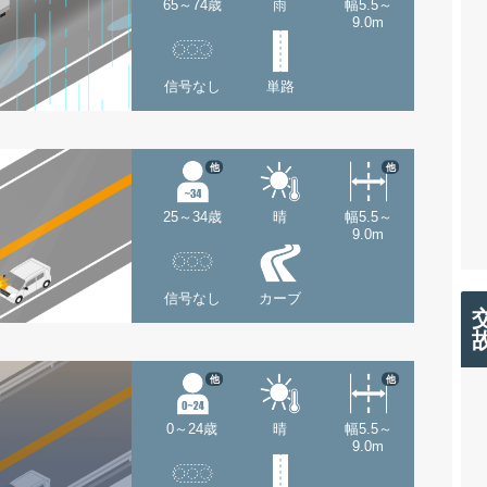
65～74歳
雨
幅5.5～
9.0m
信号なし
単路
他
他
25～34歳
晴
幅5.5～
9.0m
信号なし
カーブ
他
他
0～24歳
晴
幅5.5～
9.0m