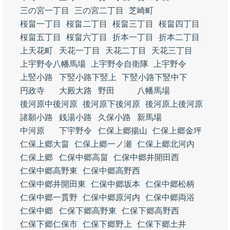
三の宮一丁目
三の宮二丁目
芝崎町
桜畠一丁目
桜畠二丁目
桜畠三丁目
桜畠四丁目
桜畠五丁目
桜畠六丁目
折本一丁目
折本二丁目
上天花町
天花一丁目
天花二丁目
天花三丁目
上宇野令八幡馬場
上宇野令自衛隊
上宇野令
上竪小路
下竪小路下竪上
下竪小路下竪中下
円政寺
大殿大路
野田
八幡馬場
後河原中後河原
後河原下後河原
後河原上後河原
諸願小路
銭湯小路
久保小路
新馬場
中河原
下宇野令
仁保上郷揚山
仁保上郷金坪
仁保上郷大畠
仁保上郷一ノ瀬
仁保上郷北河内
仁保上郷
仁保中郷高畠
仁保中郷井開田西
仁保中郷高野東
仁保中郷高野西
仁保中郷井開田東
仁保中郷坂本
仁保中郷松柄
仁保中郷一貫野
仁保中郷原河内
仁保中郷両浴
仁保中郷
仁保下郷高野東
仁保下郷高野西
仁保下郷仁保市
仁保下郷野上
仁保下郷土井