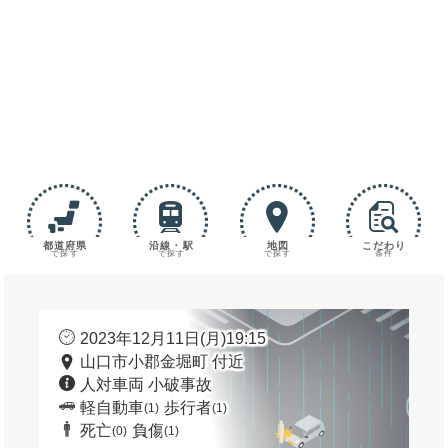
都道府県
沿線・駅
地図
こだわり
で探す
で探す
で探す
条件
2023年12月11日(月)19:15
山口市小郡金堀町 付近
人対車両 小破事故
軽自動車
歩行者
(1)
(1)
死亡
負傷
(0)
(1)