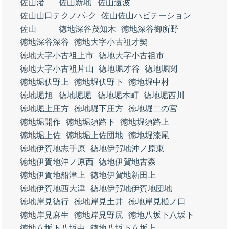
佐山渚
佐山新地
佐山遠波
佐山山口テクノパ‐ク
佐山佐山ハビテーション
佐山
徳地深谷茂知木
徳地深谷御所野
徳地深谷深谷
徳地大字小古祖才契
徳地大字小古祖上市
徳地大字小古祖市
徳地大字小古祖片山
徳地堀才谷
徳地堀関
徳地堀伏野上
徳地堀伏野下
徳地堀中村
徳地堀旭
徳地堀堀
徳地堀本町
徳地堀西川
徳地堀上庄方
徳地堀下庄方
徳地堀二の宮
徳地堀開作
徳地堀須路下
徳地堀須路上
徳地堀上佐
徳地堀上佐団地
徳地堀漆尾
徳地伊賀地志手原
徳地伊賀地沖ノ原東
徳地伊賀地沖ノ原西
徳地伊賀地古森
徳地伊賀地船津上
徳地伊賀地新田上
徳地伊賀地西大津
徳地伊賀地伊賀地団地
徳地岸見徳行
徳地岸見土井
徳地岸見樋ノ口
徳地岸見麻生
徳地岸見野尻
徳地八坂下八坂下
徳地八坂下八坂中
徳地八坂下八坂上