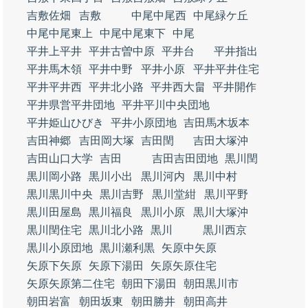
吉敷佐畑
吉敷
中尾中尾西
中尾緑ケ丘
中尾中尾東上
中尾中尾東下
中尾
平井上平井
平井古曽中原
平井台
平井指出
平井馬木領
平井中野
平井小原
平井平井住宅
平井平井西
平井北小路
平井西大畠
平井開作
平井県営平井団地
平井平川中央団地
平井姫山ひびき
平井小原団地
吉田馬木坂本
吉田神郷
吉田岡大塚
吉田閏
吉田大塚沖
吉田山口大学
吉田
吉田吉田団地
黒川閏
黒川岡小路
黒川小出
黒川河内
黒川中村
黒川黒川中央
黒川吉野
黒川堂紺
黒川平野
黒川田屋島
黒川福良
黒川小原
黒川大塚沖
黒川閏住宅
黒川北小路
黒川
黒川西京
黒川小原団地
黒川瀬利黒
矢原中矢原
矢原下矢原
矢原下湯田
矢原矢原住宅
矢原矢原第二住宅
朝田下湯田
朝田黒川市
朝田岩富
朝田坂東
朝田勝井
朝田高井