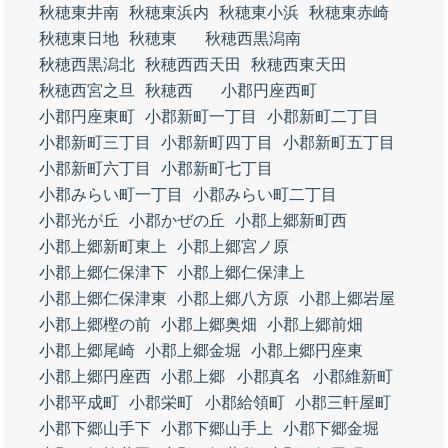
秋穂東井南
秋穂東浜内
秋穂東小浜
秋穂東赤崎
秋穂東日地
秋穂東
秋穂西黒潟南
秋穂西黒潟北
秋穂西西天田
秋穂西東天田
秋穂西宮之旦
秋穂西
小郡円座西町
小郡円座東町
小郡新町一丁目
小郡新町二丁目
小郡新町三丁目
小郡新町四丁目
小郡新町五丁目
小郡新町六丁目
小郡新町七丁目
小郡みらい町一丁目
小郡みらい町二丁目
小郡光が丘
小郡かぜの丘
小郡上郷新町西
小郡上郷新町東上
小郡上郷宮ノ原
小郡上郷仁保津下
小郡上郷仁保津上
小郡上郷仁保津東
小郡上郷八方原
小郡上郷岩屋
小郡上郷樫の前
小郡上郷奥畑
小郡上郷前畑
小郡上郷尾崎
小郡上郷金堀
小郡上郷円座東
小郡上郷円座西
小郡上郷
小郡真名
小郡維新町
小郡平成町
小郡栄町
小郡給領町
小郡三軒屋町
小郡下郷山手下
小郡下郷山手上
小郡下郷金堀