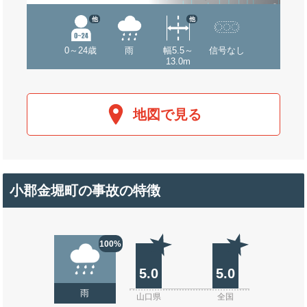
他
他
0～24歳
雨
幅5.5～
信号なし
13.0m
地図で見る
小郡金堀町の事故の特徴
100%
5.0
5.0
雨
山口県
全国