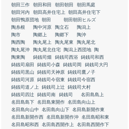
朝田三作
朝田和田
朝田朝田
朝田馬庭
朝田河内
朝田高井住宅上
朝田高井住宅下
朝田鴨原団地
朝田
朝田朝田ヒルズ
陶糸根
陶中河原
陶立石
陶潟上
陶市
陶郷上
陶郷下
陶沖
陶西陶
陶丸尾上
陶丸尾東
陶丸尾北
陶丸尾沖
陶丸尾北住宅
陶潟上西団地
陶
陶東陶
鋳銭司畑
鋳銭司西浴
鋳銭司和西
鋳銭司扇田
鋳銭司小森
鋳銭司岡
鋳銭司大円
鋳銭司黒山
鋳銭司天神原
鋳銭司鷹ノ子
鋳銭司河原
鋳銭司今宿東
鋳銭司今宿西
鋳銭司道ノ上
鋳銭司上辻
鋳銭司大村
鋳銭司四辻
鋳銭司南
鋳銭司
名田島島上
名田島島下
名田島東開作
名田島向山上
名田島向山中
名田島向山下
名田島新開作東
名田島新開作西
名田島新開作沖
名田島昭和東
名田島昭和西
名田島西開作上
名田島西開作下