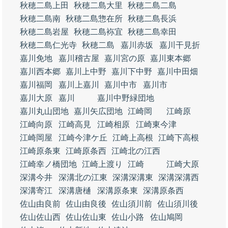
秋穂二島上田
秋穂二島大里
秋穂二島二島
秋穂二島南
秋穂二島惣在所
秋穂二島長浜
秋穂二島岩屋
秋穂二島袮宜
秋穂二島幸田
秋穂二島仁光寺
秋穂二島
嘉川赤坂
嘉川干見折
嘉川免地
嘉川稽古屋
嘉川宮の原
嘉川東本郷
嘉川西本郷
嘉川上中野
嘉川下中野
嘉川中田畑
嘉川福岡
嘉川上嘉川
嘉川中市
嘉川市
嘉川大原
嘉川
嘉川中野緑団地
嘉川丸山団地
嘉川矢広団地
江崎岡
江崎原
江崎向原
江崎高見
江崎相原
江崎東今津
江崎岡屋
江崎今津ケ丘
江崎上高根
江崎下高根
江崎原条東
江崎原条西
江崎北の江西
江崎幸ノ橋団地
江崎上渡り
江崎
江崎大原
深溝今井
深溝北の江東
深溝深溝東
深溝深溝西
深溝寄江
深溝唐樋
深溝原条東
深溝原条西
佐山由良前
佐山由良後
佐山須川前
佐山須川後
佐山佐山西
佐山佐山東
佐山小路
佐山鳩岡