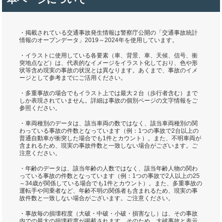
・掲載されている交通事故発生情報は警察庁公開の「交通事故統計
情報のオープンデータ」2019～2024年を使用しています。
・イラストに使用している各要素（車、背景、車、天候、信号、衝
突地点など）は、代表的なイメージをイラスト化しており、色や形
状等含め現実の事故の状況とは異なります。あくまで、事故のイメ
ージとして参考までにご活用ください。
・多重事故の場合でもイラスト上では最大２台（歩行者含む）まで
しか表現されていません。詳細は事故の個別ページの文字情報をご
参照ください。
・車両種別のデータは、該当車両の数ではなく、該当車両種別の関
わっている事故の件数となっています（例：1つの事故で2台以上の
普通自動車が衝突した場合でも1件とカウント）。また、不明車両が
含まれるため、現実の事故件数と一致しない場合がございます。ご
注意ください。
・年齢のデータは、該当年齢の人数ではなく、該当年齢人物の関わ
っている事故の件数となっています（例：1つの事故で2人以上の25
～34歳が関係している場合でも1件とカウント）。また、多重事故の
運転手や同乗者など、年齢不明の関係者も含まれるため、現実の事
故件数と一致しない場合がございます。ご注意ください。
・事故毎の損壊程度（大破・中破・小破・損害なし）は、その事故
内での最大の損壊程度が掲載されます。そのため、大破事故と表示