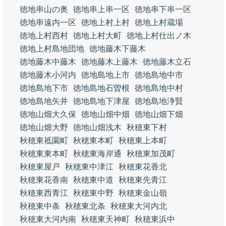
徳地串山の奥
徳地串上串一区
徳地串下串一区
徳地串遠内一区
徳地上村上村
徳地上村蔵場
徳地上村西村
徳地上村大町
徳地上村仕出ノ木
徳地上村島地団地
徳地藤木下藤木
徳地藤木中藤木
徳地藤木上藤木
徳地藤木立石
徳地藤木小河内
徳地島地上市
徳地島地中市
徳地島地下市
徳地島地石曽根
徳地島地中村
徳地島地矢井
徳地島地下津屋
徳地島地浄賢
徳地山畑大久保
徳地山畑中畑
徳地山畑下畑
徳地山畑大野
徳地山畑浅木
秋穂東下村
秋穂東祗園町
秋穂東本町
秋穂東上本町
秋穂東東本町
秋穂東海岸通
秋穂東加茂町
秋穂東屋戸
秋穂東中津江
秋穂東花香北
秋穂東花香南
秋穂東中道
秋穂東先青江
秋穂東西青江
秋穂東中野
秋穂東金山嶺
秋穂東中条
秋穂東北条
秋穂東大河内北
秋穂東大河内南
秋穂東天神町
秋穂東浜中