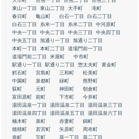
大市町
古熊一丁目
古熊二丁目
古熊三丁目
東山一丁目
東山二丁目
大手町
滝町
春日町
亀山町
白石一丁目
白石二丁目
白石三丁目
糸米一丁目
糸米二丁目
中河原町
中央一丁目
中央二丁目
中央三丁目
中央四丁目
中央五丁目
旭通り一丁目
旭通り二丁目
本町一丁目
本町二丁目
道場門前一丁目
道場門前二丁目
米屋町
中市町
駅通り一丁目
駅通り二丁目
惣太夫町
黄金町
鰐石町
宮島町
三和町
松美町
中園町
泉都町
緑町
熊野町
荻町
元町
神田町
朝倉町
富田原町
前町
下市町
今井町
湯田温泉一丁目
湯田温泉二丁目
湯田温泉三丁目
湯田温泉四丁目
湯田温泉五丁目
湯田温泉六丁目
楠木町
泉町
赤妻町
錦町
穂積町
若宮町
矢原町
周布町
幸町
宝町
葵一丁目
葵二丁目