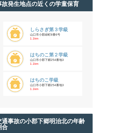
事故発生地点の近くの学童保育
しらさぎ第３学級
山口市小郡緑町8番6号
1.1km
はちのこ第２学級
山口市小郡下郷254番地3
1.1km
はちのこ学級
山口市小郡下郷254番地3
1.1km
交通事故の小郡下郷明治北の年齢
割合