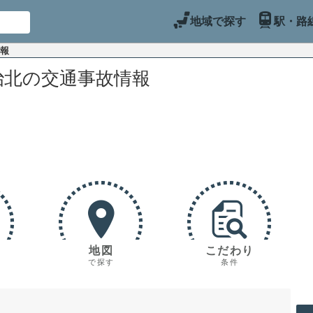
地域で探す
駅・路
情報
治北の交通事故情報
地図
こだわり
で探す
条件