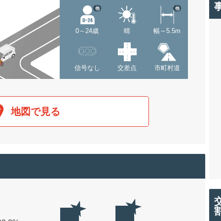
他
他
0～24歳
晴
幅～5.5m
信号なし
交差点
市町村道
地図で見る