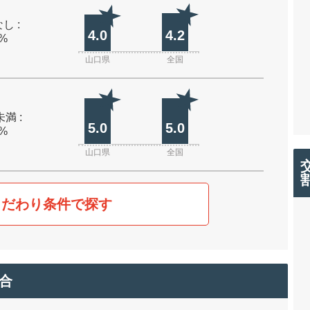
し :
4.0
4.2
0%
山口県
全国
未満 :
5.0
5.0
0%
山口県
全国
こだわり条件で探す
合