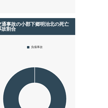
交通事故の小郡下郷明治北の死亡
事故割合