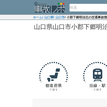
ホーム
/ 山口県
/ 山口市
/ 小郡下郷明治北の交通事故
山口県山口市小郡下郷明
都道府県
沿線・駅
で探す
で探す