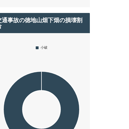
交通事故の徳地山畑下畑の損壊割
合