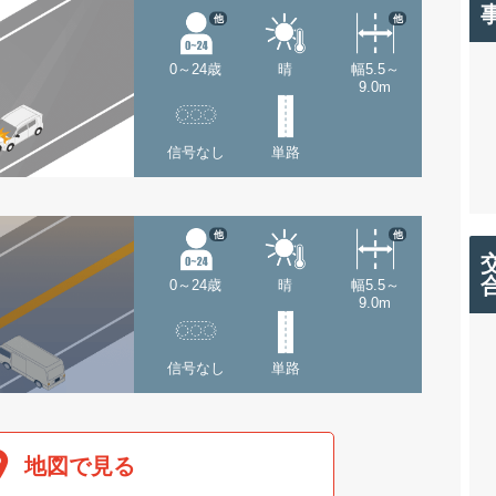
他
他
0～24歳
晴
幅5.5～
9.0m
信号なし
単路
他
他
0～24歳
晴
幅5.5～
9.0m
信号なし
単路
地図で見る