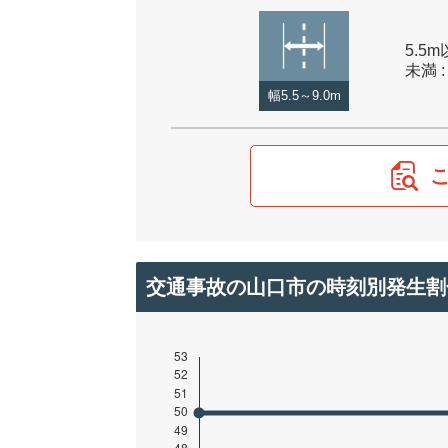
5.5m
未満 :
幅5.5～9.0m
交通事故の山口市の時刻別発生割