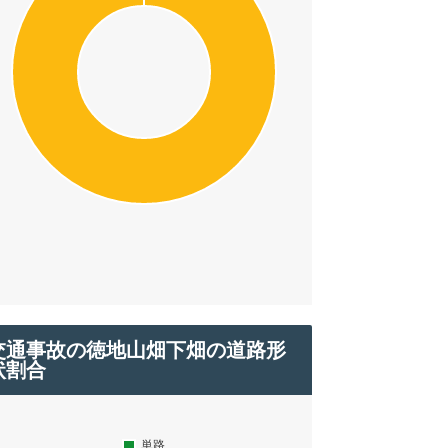
交通事故の徳地山畑下畑の道路形
状割合