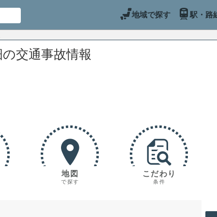
地域で探す
駅・路
畑の交通事故情報
地図
こだわり
で探す
条件