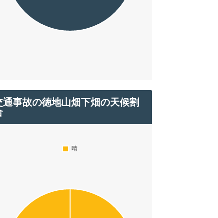
交通事故の徳地山畑下畑の天候割
合