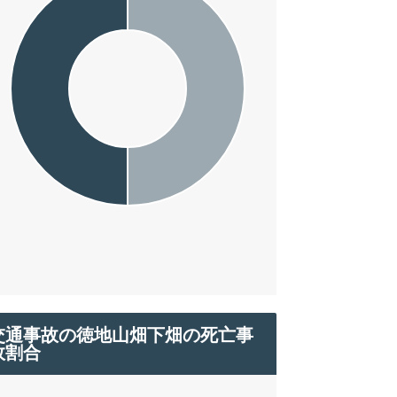
交通事故の徳地山畑下畑の死亡事
故割合