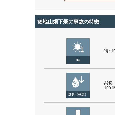
徳地山畑下畑の事故の特徴
晴 : 1
晴
舗装（
100.
舗装（乾燥）