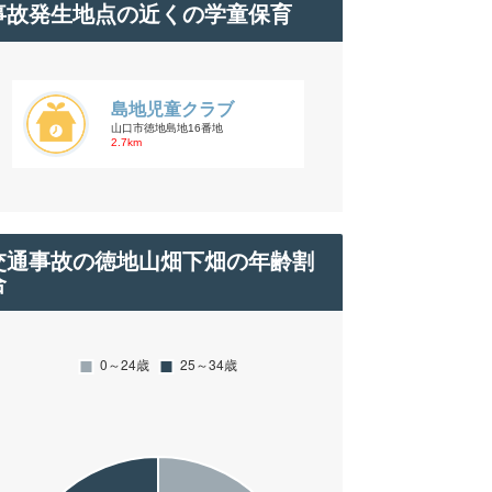
事故発生地点の近くの学童保育
島地児童クラブ
山口市徳地島地16番地
2.7km
交通事故の徳地山畑下畑の年齢割
合