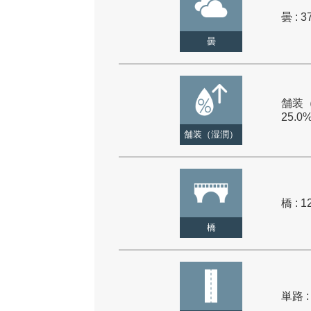
曇 : 3
曇
舗装（
25.0
舗装（湿潤）
橋 : 1
橋
単路 :