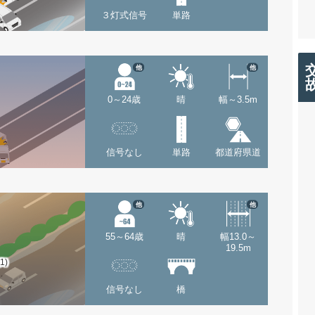
３灯式信号
単路
他
他
0～24歳
晴
幅～3.5m
信号なし
単路
都道府県道
他
他
55～64歳
晴
幅13.0～
19.5m
(1)
信号なし
橋