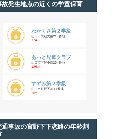
事故発生地点の近くの学童保育
わかくさ第２学級
山口市大殿大路213番地
1.5km
あっと児童クラブ
山口市下竪小路254番地
1.6km
すずみ第２学級
山口市宮野下3017番地
2km
交通事故の宮野下下恋路の年齢割
合