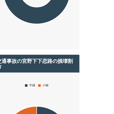
交通事故の宮野下下恋路の損壊割
合