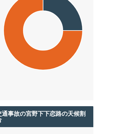
交通事故の宮野下下恋路の天候割
合