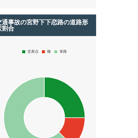
交通事故の宮野下下恋路の道路形
状割合