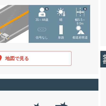
他
他
35～44歳
晴
幅5.5～
9.0m
信号なし
単路
都道府県道
地図で見る