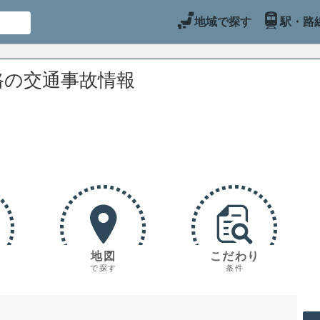
地域で探す
駅・路
路の交通事故情報
地図
こだわり
で探す
条件