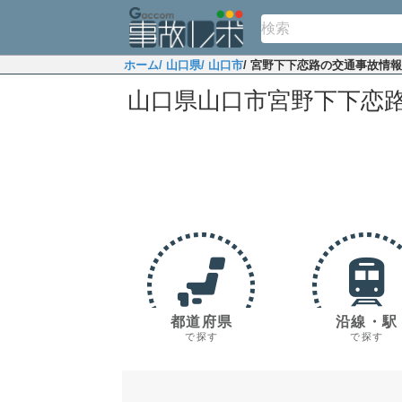
ホーム
/ 山口県
/ 山口市
/ 宮野下下恋路の交通事故情報
山口県山口市宮野下下恋
都道府県
沿線・駅
で探す
で探す