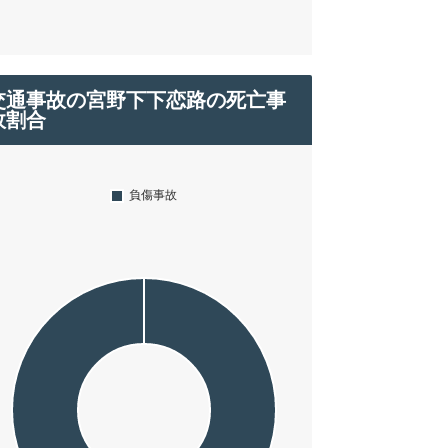
交通事故の宮野下下恋路の死亡事
故割合