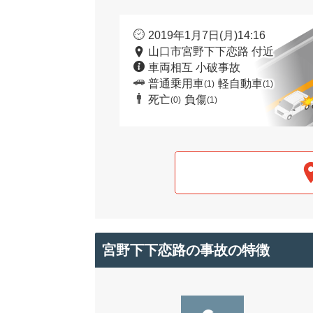
2019年1月7日(月)14:16
山口市宮野下下恋路 付近
車両相互 小破事故
普通乗用車
軽自動車
(1)
(1)
死亡
負傷
(0)
(1)
宮野下下恋路の事故の特徴