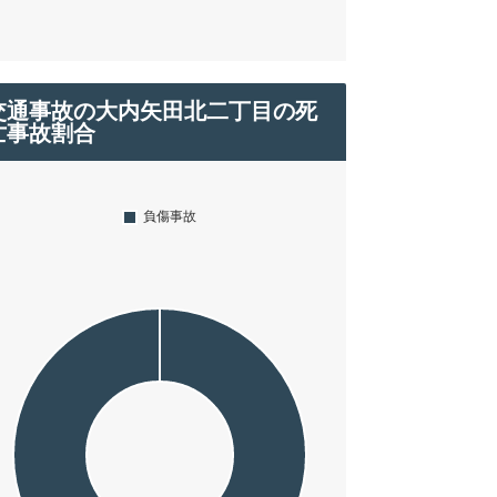
交通事故の大内矢田北二丁目の死
亡事故割合