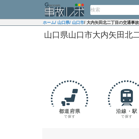
ホーム
/ 山口県
/ 山口市
/ 大内矢田北二丁目の交通事
山口県山口市大内矢田北
都道府県
沿線・駅
で探す
で探す