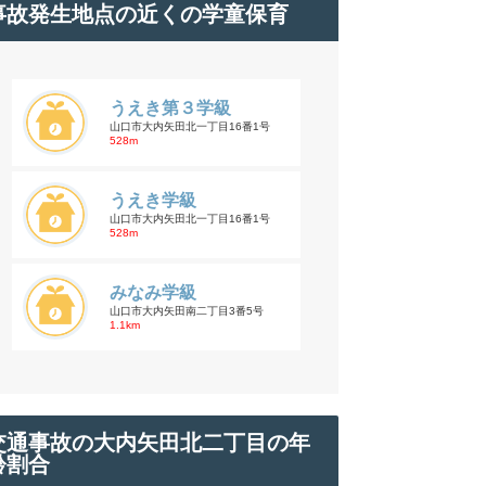
事故発生地点の近くの学童保育
うえき第３学級
山口市大内矢田北一丁目16番1号
528m
うえき学級
山口市大内矢田北一丁目16番1号
528m
みなみ学級
山口市大内矢田南二丁目3番5号
1.1km
交通事故の大内矢田北二丁目の年
齢割合