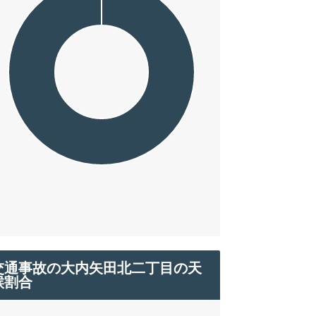
交通事故の大内矢田北二丁目の天
候割合