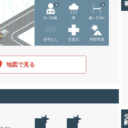
他
他
0～24歳
雨
幅～5.5m
信号なし
交差点
市町村道
地図で見る