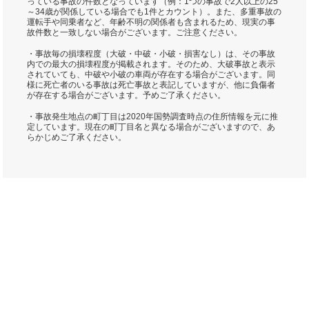
っている事故の件数となっています（例：1つの事故で2人以上の25
～34歳が関係している場合でも1件とカウント）。また、多重事故の
運転手や同乗者など、年齢不明の関係者も含まれるため、現実の事
故件数と一致しない場合がございます。ご注意ください。
・事故毎の損壊程度（大破・中破・小破・損害なし）は、その事故
内での最大の損壊程度が掲載されます。そのため、大破事故と表示
されていても、中破や小破の車両が存在する場合がございます。同
様に死亡者のいる事故は死亡事故と表記していますが、他に負傷者
が存在する場合がございます。予めご了承ください。
・事故発生地点の町丁目は2020年国勢調査時点の住所情報を元に推
定しています。現在の町丁目名と異なる場合がございますので、あ
らかじめご了承ください。