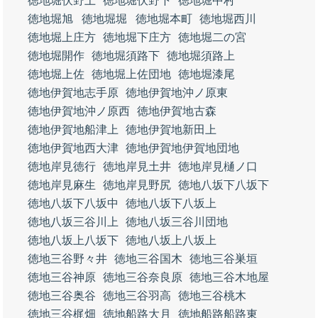
徳地堀伏野上
徳地堀伏野下
徳地堀中村
徳地堀旭
徳地堀堀
徳地堀本町
徳地堀西川
徳地堀上庄方
徳地堀下庄方
徳地堀二の宮
徳地堀開作
徳地堀須路下
徳地堀須路上
徳地堀上佐
徳地堀上佐団地
徳地堀漆尾
徳地伊賀地志手原
徳地伊賀地沖ノ原東
徳地伊賀地沖ノ原西
徳地伊賀地古森
徳地伊賀地船津上
徳地伊賀地新田上
徳地伊賀地西大津
徳地伊賀地伊賀地団地
徳地岸見徳行
徳地岸見土井
徳地岸見樋ノ口
徳地岸見麻生
徳地岸見野尻
徳地八坂下八坂下
徳地八坂下八坂中
徳地八坂下八坂上
徳地八坂三谷川上
徳地八坂三谷川団地
徳地八坂上八坂下
徳地八坂上八坂上
徳地三谷野々井
徳地三谷国木
徳地三谷巣垣
徳地三谷神原
徳地三谷奈良原
徳地三谷木地屋
徳地三谷奥谷
徳地三谷羽高
徳地三谷桃木
徳地三谷梶畑
徳地船路大月
徳地船路船路東