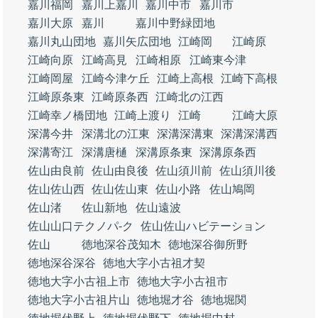
嘉川福岡
嘉川上嘉川
嘉川中市
嘉川市
嘉川大原
嘉川
嘉川中野緑団地
嘉川丸山団地
嘉川矢広団地
江崎岡
江崎原
江崎向原
江崎高見
江崎相原
江崎東今津
江崎岡屋
江崎今津ケ丘
江崎上高根
江崎下高根
江崎原条東
江崎原条西
江崎北の江西
江崎幸ノ橋団地
江崎上渡り
江崎
江崎大原
深溝今井
深溝北の江東
深溝深溝東
深溝深溝西
深溝寄江
深溝唐樋
深溝原条東
深溝原条西
佐山由良前
佐山由良後
佐山須川前
佐山須川後
佐山佐山西
佐山佐山東
佐山小路
佐山鳩岡
佐山渚
佐山新地
佐山遠波
佐山山口テクノパ‐ク
佐山佐山ハビテーション
佐山
徳地深谷茂知木
徳地深谷御所野
徳地深谷深谷
徳地大字小古祖才契
徳地大字小古祖上市
徳地大字小古祖市
徳地大字小古祖片山
徳地堀才谷
徳地堀関