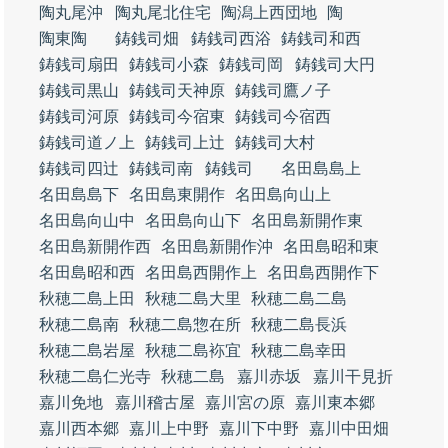
陶丸尾沖
陶丸尾北住宅
陶潟上西団地
陶
陶東陶
鋳銭司畑
鋳銭司西浴
鋳銭司和西
鋳銭司扇田
鋳銭司小森
鋳銭司岡
鋳銭司大円
鋳銭司黒山
鋳銭司天神原
鋳銭司鷹ノ子
鋳銭司河原
鋳銭司今宿東
鋳銭司今宿西
鋳銭司道ノ上
鋳銭司上辻
鋳銭司大村
鋳銭司四辻
鋳銭司南
鋳銭司
名田島島上
名田島島下
名田島東開作
名田島向山上
名田島向山中
名田島向山下
名田島新開作東
名田島新開作西
名田島新開作沖
名田島昭和東
名田島昭和西
名田島西開作上
名田島西開作下
秋穂二島上田
秋穂二島大里
秋穂二島二島
秋穂二島南
秋穂二島惣在所
秋穂二島長浜
秋穂二島岩屋
秋穂二島袮宜
秋穂二島幸田
秋穂二島仁光寺
秋穂二島
嘉川赤坂
嘉川干見折
嘉川免地
嘉川稽古屋
嘉川宮の原
嘉川東本郷
嘉川西本郷
嘉川上中野
嘉川下中野
嘉川中田畑