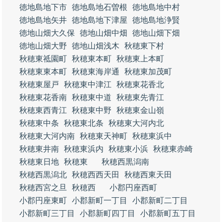
徳地島地下市
徳地島地石曽根
徳地島地中村
徳地島地矢井
徳地島地下津屋
徳地島地浄賢
徳地山畑大久保
徳地山畑中畑
徳地山畑下畑
徳地山畑大野
徳地山畑浅木
秋穂東下村
秋穂東祗園町
秋穂東本町
秋穂東上本町
秋穂東東本町
秋穂東海岸通
秋穂東加茂町
秋穂東屋戸
秋穂東中津江
秋穂東花香北
秋穂東花香南
秋穂東中道
秋穂東先青江
秋穂東西青江
秋穂東中野
秋穂東金山嶺
秋穂東中条
秋穂東北条
秋穂東大河内北
秋穂東大河内南
秋穂東天神町
秋穂東浜中
秋穂東井南
秋穂東浜内
秋穂東小浜
秋穂東赤崎
秋穂東日地
秋穂東
秋穂西黒潟南
秋穂西黒潟北
秋穂西西天田
秋穂西東天田
秋穂西宮之旦
秋穂西
小郡円座西町
小郡円座東町
小郡新町一丁目
小郡新町二丁目
小郡新町三丁目
小郡新町四丁目
小郡新町五丁目