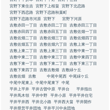
宮野下東住吉
宮野下上桜畠
宮野下北恋路
宮野下西恋路
宮野下恋路秋葉町
宮野下恋路市河原
宮野下
宮野下河原
吉敷赤田一丁目
吉敷赤田二丁目
吉敷赤田三丁目
吉敷赤田四丁目
吉敷赤田五丁目
吉敷佐畑一丁目
吉敷佐畑二丁目
吉敷佐畑三丁目
吉敷佐畑四丁目
吉敷佐畑五丁目
吉敷佐畑六丁目
吉敷上東一丁目
吉敷上東二丁目
吉敷上東三丁目
吉敷中東一丁目
吉敷中東二丁目
吉敷中東三丁目
吉敷中東四丁目
吉敷下東一丁目
吉敷下東二丁目
吉敷下東三丁目
吉敷下東四丁目
吉敷吉敷畑
吉敷緑ケ丘
吉敷佐畑
吉敷
中尾中尾西
中尾緑ケ丘
中尾中尾東上
中尾中尾東下
中尾
平井上平井
平井古曽中原
平井台
平井指出
平井馬木領
平井中野
平井小原
平井平井住宅
平井平井西
平井北小路
平井西大畠
平井開作
平井県営平井団地
平井平川中央団地