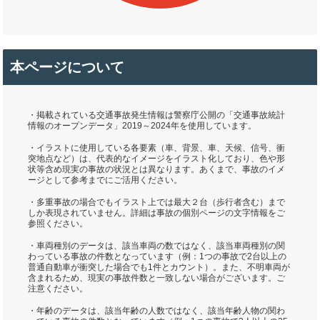
本ページについて
・掲載されている交通事故発生情報は警察庁公開の「交通事故統計
情報のオープンデータ」2019～2024年を使用しています。
・イラストに使用している各要素（車、背景、車、天候、信号、衝
突地点など）は、代表的なイメージをイラスト化しており、色や形
状等含め現実の事故の状況とは異なります。あくまで、事故のイメ
ージとして参考までにご活用ください。
・多重事故の場合でもイラスト上では最大２台（歩行者含む）まで
しか表現されていません。詳細は事故の個別ページの文字情報をご
参照ください。
・車両種別のデータは、該当車両の数ではなく、該当車両種別の関
わっている事故の件数となっています（例：1つの事故で2台以上の
普通自動車が衝突した場合でも1件とカウント）。また、不明車両が
含まれるため、現実の事故件数と一致しない場合がございます。ご
注意ください。
・年齢のデータは、該当年齢の人数ではなく、該当年齢人物の関わ