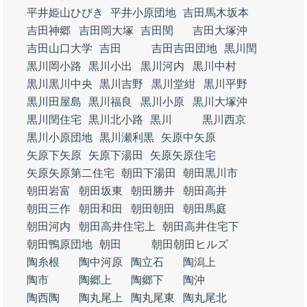
平井姫山ひびき
平井小原団地
吉田馬木坂本
吉田神郷
吉田岡大塚
吉田閏
吉田大塚沖
吉田山口大学
吉田
吉田吉田団地
黒川閏
黒川岡小路
黒川小出
黒川河内
黒川中村
黒川黒川中央
黒川吉野
黒川堂紺
黒川平野
黒川田屋島
黒川福良
黒川小原
黒川大塚沖
黒川閏住宅
黒川北小路
黒川
黒川西京
黒川小原団地
黒川瀬利黒
矢原中矢原
矢原下矢原
矢原下湯田
矢原矢原住宅
矢原矢原第二住宅
朝田下湯田
朝田黒川市
朝田岩富
朝田坂東
朝田勝井
朝田高井
朝田三作
朝田和田
朝田朝田
朝田馬庭
朝田河内
朝田高井住宅上
朝田高井住宅下
朝田鴨原団地
朝田
朝田朝田ヒルズ
陶糸根
陶中河原
陶立石
陶潟上
陶市
陶郷上
陶郷下
陶沖
陶西陶
陶丸尾上
陶丸尾東
陶丸尾北