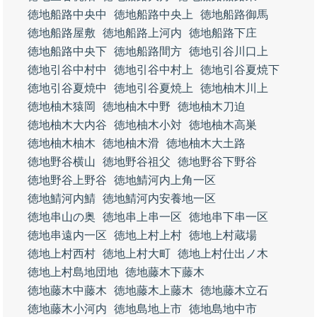
徳地船路中央中
徳地船路中央上
徳地船路御馬
徳地船路屋敷
徳地船路上河内
徳地船路下庄
徳地船路中央下
徳地船路間方
徳地引谷川口上
徳地引谷中村中
徳地引谷中村上
徳地引谷夏焼下
徳地引谷夏焼中
徳地引谷夏焼上
徳地柚木川上
徳地柚木猿岡
徳地柚木中野
徳地柚木刀迫
徳地柚木大内谷
徳地柚木小対
徳地柚木高巣
徳地柚木柚木
徳地柚木滑
徳地柚木大土路
徳地野谷横山
徳地野谷祖父
徳地野谷下野谷
徳地野谷上野谷
徳地鯖河内上角一区
徳地鯖河内鯖
徳地鯖河内安養地一区
徳地串山の奥
徳地串上串一区
徳地串下串一区
徳地串遠内一区
徳地上村上村
徳地上村蔵場
徳地上村西村
徳地上村大町
徳地上村仕出ノ木
徳地上村島地団地
徳地藤木下藤木
徳地藤木中藤木
徳地藤木上藤木
徳地藤木立石
徳地藤木小河内
徳地島地上市
徳地島地中市