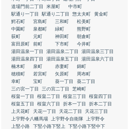
道場門前二丁目
米屋町
中市町
駅通り一丁目
駅通り二丁目
惣太夫町
黄金町
鰐石町
宮島町
三和町
松美町
中園町
泉都町
緑町
熊野町
荻町
元町
神田町
朝倉町
富田原町
前町
下市町
今井町
湯田温泉一丁目
湯田温泉二丁目
湯田温泉三丁目
湯田温泉四丁目
湯田温泉五丁目
湯田温泉六丁目
楠木町
泉町
赤妻町
錦町
穂積町
若宮町
矢原町
周布町
幸町
宝町
葵一丁目
葵二丁目
三の宮一丁目
三の宮二丁目
芝崎町
桜畠一丁目
桜畠二丁目
桜畠三丁目
桜畠四丁目
桜畠五丁目
桜畠六丁目
折本一丁目
折本二丁目
上天花町
天花一丁目
天花二丁目
天花三丁目
上宇野令八幡馬場
上宇野令自衛隊
上宇野令
上竪小路
下竪小路下竪上
下竪小路下竪中下