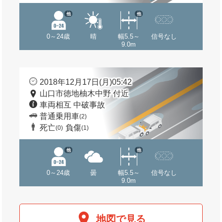
他
他
0～24歳
晴
幅5.5～
信号なし
9.0m
2018年12月17日(月)05:42
山口市徳地柚木中野 付近
車両相互 中破事故
普通乗用車
(2)
死亡
負傷
(0)
(1)
他
他
0～24歳
曇
幅5.5～
信号なし
9.0m
地図で見る