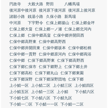
円政寺
大殿大路
野田
八幡馬場
後河原中後河原
後河原下後河原
後河原上後河原
諸願小路
銭湯小路
久保小路
新馬場
中河原
下宇野令
仁保上郷揚山
仁保上郷金坪
仁保上郷大畠
仁保上郷一ノ瀬
仁保上郷北河内
仁保上郷
仁保中郷高畠
仁保中郷井開田西
仁保中郷高野東
仁保中郷高野西
仁保中郷井開田東
仁保中郷坂本
仁保中郷松柄
仁保中郷一貫野
仁保中郷原河内
仁保中郷両浴
仁保中郷
仁保下郷高野東
仁保下郷高野西
仁保下郷仁保市
仁保下郷野上
仁保下郷土井
仁保下郷高松
仁保下郷丸山
仁保下郷東園
仁保下郷深野
仁保下郷深野団地
仁保下郷
上小鯖一区
上小鯖二区
上小鯖三区
上小鯖四区
上小鯖五区
上小鯖一三区
上小鯖
下小鯖六区
下小鯖七区
下小鯖八区
下小鯖九区
下小鯖一〇区
下小鯖一一区
下小鯖一二区