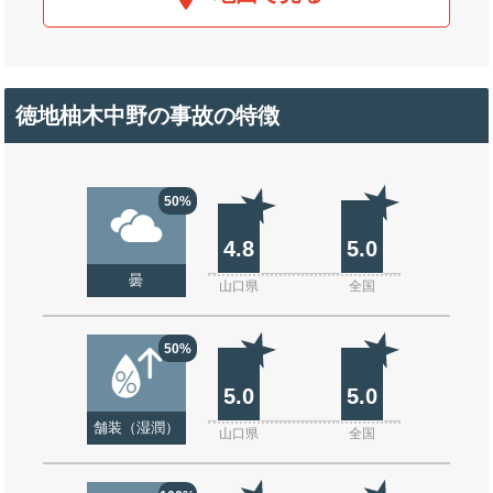
徳地柚木中野の事故の特徴
50%
4.8
5.0
曇
山口県
全国
50%
5.0
5.0
舗装（湿潤）
山口県
全国