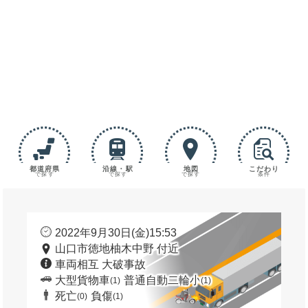
都道府県
沿線・駅
地図
こだわり
で探す
で探す
で探す
条件
2022年9月30日(金)15:53
山口市徳地柚木中野 付近
車両相互 大破事故
大型貨物車
普通自動二輪小
(1)
(1)
死亡
負傷
(0)
(1)