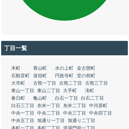
丁目一覧
木町
香山町
水の上町
金古曽町
石観音町
道祖町
円政寺町
堂の前町
大市町
古熊一丁目
古熊二丁目
古熊三丁目
東山一丁目
東山二丁目
大手町
滝町
春日町
亀山町
白石一丁目
白石二丁目
白石三丁目
糸米一丁目
糸米二丁目
中河原町
中央一丁目
中央二丁目
中央三丁目
中央四丁目
中央五丁目
旭通り一丁目
旭通り二丁目
本町一丁目
本町二丁目
道場門前一丁目