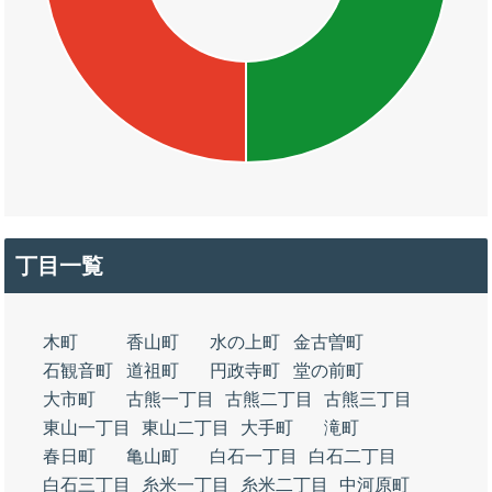
丁目一覧
木町
香山町
水の上町
金古曽町
石観音町
道祖町
円政寺町
堂の前町
大市町
古熊一丁目
古熊二丁目
古熊三丁目
東山一丁目
東山二丁目
大手町
滝町
春日町
亀山町
白石一丁目
白石二丁目
白石三丁目
糸米一丁目
糸米二丁目
中河原町