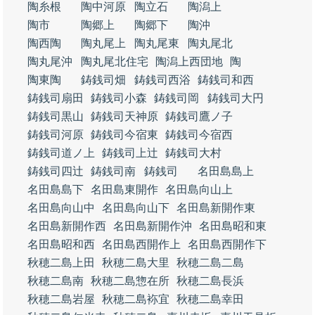
陶糸根
陶中河原
陶立石
陶潟上
陶市
陶郷上
陶郷下
陶沖
陶西陶
陶丸尾上
陶丸尾東
陶丸尾北
陶丸尾沖
陶丸尾北住宅
陶潟上西団地
陶
陶東陶
鋳銭司畑
鋳銭司西浴
鋳銭司和西
鋳銭司扇田
鋳銭司小森
鋳銭司岡
鋳銭司大円
鋳銭司黒山
鋳銭司天神原
鋳銭司鷹ノ子
鋳銭司河原
鋳銭司今宿東
鋳銭司今宿西
鋳銭司道ノ上
鋳銭司上辻
鋳銭司大村
鋳銭司四辻
鋳銭司南
鋳銭司
名田島島上
名田島島下
名田島東開作
名田島向山上
名田島向山中
名田島向山下
名田島新開作東
名田島新開作西
名田島新開作沖
名田島昭和東
名田島昭和西
名田島西開作上
名田島西開作下
秋穂二島上田
秋穂二島大里
秋穂二島二島
秋穂二島南
秋穂二島惣在所
秋穂二島長浜
秋穂二島岩屋
秋穂二島袮宜
秋穂二島幸田