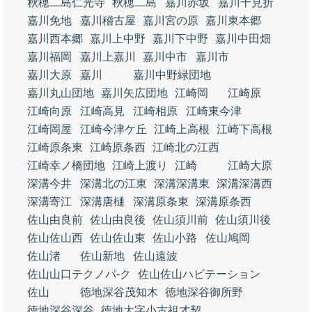
秋穂二島仁光寺
秋穂二島
嘉川赤坂
嘉川干見折
嘉川免地
嘉川稽古屋
嘉川宮の原
嘉川東本郷
嘉川西本郷
嘉川上中野
嘉川下中野
嘉川中田畑
嘉川福岡
嘉川上嘉川
嘉川中市
嘉川市
嘉川大原
嘉川
嘉川中野緑団地
嘉川丸山団地
嘉川矢広団地
江崎岡
江崎原
江崎向原
江崎高見
江崎相原
江崎東今津
江崎岡屋
江崎今津ケ丘
江崎上高根
江崎下高根
江崎原条東
江崎原条西
江崎北の江西
江崎幸ノ橋団地
江崎上渡り
江崎
江崎大原
深溝今井
深溝北の江東
深溝深溝東
深溝深溝西
深溝寄江
深溝唐樋
深溝原条東
深溝原条西
佐山由良前
佐山由良後
佐山須川前
佐山須川後
佐山佐山西
佐山佐山東
佐山小路
佐山鳩岡
佐山渚
佐山新地
佐山遠波
佐山山口テクノパ‐ク
佐山佐山ハビテーション
佐山
徳地深谷茂知木
徳地深谷御所野
徳地深谷深谷
徳地大字小古祖才契