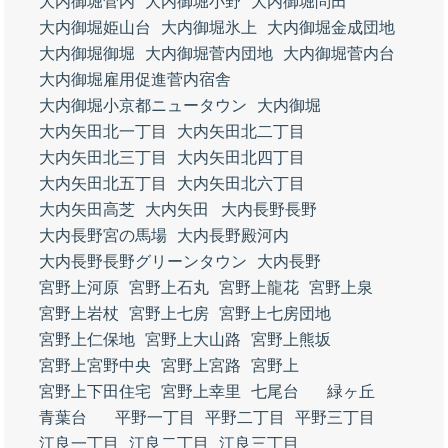
大内御堀菅内
大内御堀小野
大内御堀問田
大内御堀姫山台
大内御堀氷上
大内御堀金成団地
大内御堀御堀
大内御堀菅内団地
大内御堀菅内台
大内御堀雇用促進菅内宿舎
大内御堀小京都ニュータウン
大内御堀
大内矢田北一丁目
大内矢田北二丁目
大内矢田北三丁目
大内矢田北四丁目
大内矢田北五丁目
大内矢田北六丁目
大内矢田高芝
大内矢田
大内長野長野
大内長野宮の馬場
大内長野殿河内
大内長野長野グリーンタウン
大内長野
宮野上河原
宮野上石丸
宮野上龍花
宮野上泉
宮野上岩杖
宮野上七房
宮野上七房団地
宮野上仁保地
宮野上大山路
宮野上熊坂
宮野上宮野中央
宮野上宮路
宮野上
宮野上下田住宅
宮野上幸里
七尾台
緑ヶ丘
青葉台
平野一丁目
平野二丁目
平野三丁目
江良一丁目
江良二丁目
江良三丁目