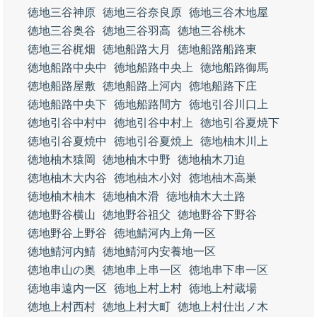
徳地三谷神原
徳地三谷奈良原
徳地三谷木地屋
徳地三谷奥谷
徳地三谷羽高
徳地三谷桃木
徳地三谷梶畑
徳地船路大月
徳地船路船路東
徳地船路中央中
徳地船路中央上
徳地船路御馬
徳地船路屋敷
徳地船路上河内
徳地船路下庄
徳地船路中央下
徳地船路間方
徳地引谷川口上
徳地引谷中村中
徳地引谷中村上
徳地引谷夏焼下
徳地引谷夏焼中
徳地引谷夏焼上
徳地柚木川上
徳地柚木猿岡
徳地柚木中野
徳地柚木刀迫
徳地柚木大内谷
徳地柚木小対
徳地柚木高巣
徳地柚木柚木
徳地柚木滑
徳地柚木大土路
徳地野谷横山
徳地野谷祖父
徳地野谷下野谷
徳地野谷上野谷
徳地鯖河内上角一区
徳地鯖河内鯖
徳地鯖河内安養地一区
徳地串山の奥
徳地串上串一区
徳地串下串一区
徳地串遠内一区
徳地上村上村
徳地上村蔵場
徳地上村西村
徳地上村大町
徳地上村仕出ノ木