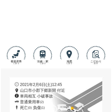
都道府県
沿線・駅
地図
こだわり
で探す
で探す
で探す
条件
2021年2月6日(土)12:45
山口市小郡下郷新開 付近
車両相互 小破事故
普通乗用車
(2)
死亡
負傷
(0)
(1)