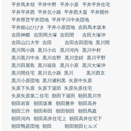
平井馬木領
平井中野
平井小原
平井平井住宅
平井平井西
平井北小路
平井西大畠
平井開作
平井県営平井団地
平井平川中央団地
平井姫山ひびき
平井小原団地
吉田馬木坂本
吉田神郷
吉田岡大塚
吉田閏
吉田大塚沖
吉田山口大学
吉田
吉田吉田団地
黒川閏
黒川岡小路
黒川小出
黒川河内
黒川中村
黒川黒川中央
黒川吉野
黒川堂紺
黒川平野
黒川田屋島
黒川福良
黒川小原
黒川大塚沖
黒川閏住宅
黒川北小路
黒川
黒川西京
黒川小原団地
黒川瀬利黒
矢原中矢原
矢原下矢原
矢原下湯田
矢原矢原住宅
矢原矢原第二住宅
朝田下湯田
朝田黒川市
朝田岩富
朝田坂東
朝田勝井
朝田高井
朝田三作
朝田和田
朝田朝田
朝田馬庭
朝田河内
朝田高井住宅上
朝田高井住宅下
朝田鴨原団地
朝田
朝田朝田ヒルズ