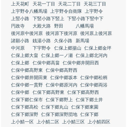
上天花町
天花一丁目
天花二丁目
天花三丁目
上宇野令八幡馬場
上宇野令自衛隊
上宇野令
上竪小路
下竪小路下竪上
下竪小路下竪中下
円政寺
大殿大路
野田
八幡馬場
後河原中後河原
後河原下後河原
後河原上後河原
諸願小路
銭湯小路
久保小路
新馬場
中河原
下宇野令
仁保上郷揚山
仁保上郷金坪
仁保上郷大畠
仁保上郷一ノ瀬
仁保上郷北河内
仁保上郷
仁保中郷高畠
仁保中郷井開田西
仁保中郷高野東
仁保中郷高野西
仁保中郷井開田東
仁保中郷坂本
仁保中郷松柄
仁保中郷一貫野
仁保中郷原河内
仁保中郷両浴
仁保中郷
仁保下郷高野東
仁保下郷高野西
仁保下郷仁保市
仁保下郷野上
仁保下郷土井
仁保下郷高松
仁保下郷丸山
仁保下郷東園
仁保下郷深野
仁保下郷深野団地
仁保下郷
上小鯖一区
上小鯖二区
上小鯖三区
上小鯖四区