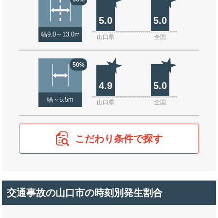
5.0
5.0
幅9.0～13.0m
山口県
全国
50%
4.9
5.0
幅～5.5m
山口県
全国
こだわり条件で探す
交通事故の山口市の時刻別発生割合