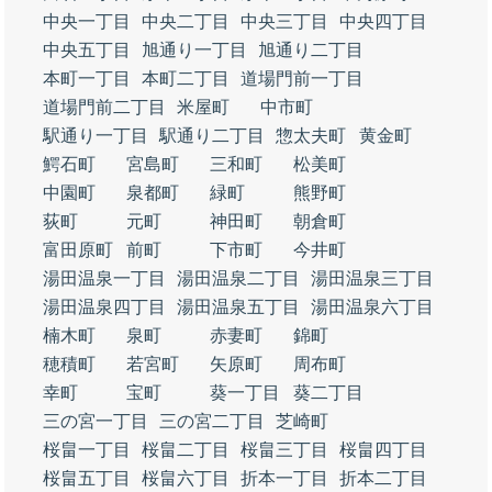
中央一丁目
中央二丁目
中央三丁目
中央四丁目
中央五丁目
旭通り一丁目
旭通り二丁目
本町一丁目
本町二丁目
道場門前一丁目
道場門前二丁目
米屋町
中市町
駅通り一丁目
駅通り二丁目
惣太夫町
黄金町
鰐石町
宮島町
三和町
松美町
中園町
泉都町
緑町
熊野町
荻町
元町
神田町
朝倉町
富田原町
前町
下市町
今井町
湯田温泉一丁目
湯田温泉二丁目
湯田温泉三丁目
湯田温泉四丁目
湯田温泉五丁目
湯田温泉六丁目
楠木町
泉町
赤妻町
錦町
穂積町
若宮町
矢原町
周布町
幸町
宝町
葵一丁目
葵二丁目
三の宮一丁目
三の宮二丁目
芝崎町
桜畠一丁目
桜畠二丁目
桜畠三丁目
桜畠四丁目
桜畠五丁目
桜畠六丁目
折本一丁目
折本二丁目