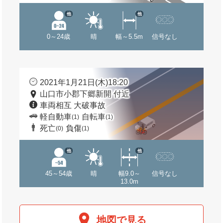
他
他
0～24歳
晴
幅～5.5m
信号なし
2021年1月21日(木)18:20
山口市小郡下郷新開 付近
車両相互 大破事故
軽自動車
自転車
(1)
(1)
死亡
負傷
(0)
(1)
他
他
45～54歳
晴
幅9.0～
信号なし
13.0m
地図で見る