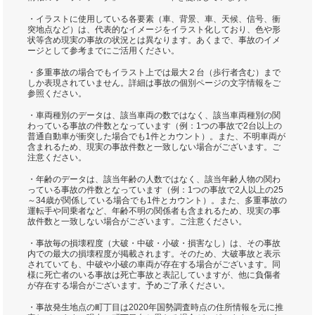
・イラストに使用している各要素（車、背景、車、天候、信号、衝
突地点など）は、代表的なイメージをイラスト化しており、色や形
状等含め現実の事故の状況とは異なります。あくまで、事故のイメ
ージとして参考までにご活用ください。
・多重事故の場合でもイラスト上では最大２台（歩行者含む）まで
しか表現されていません。詳細は事故の個別ページの文字情報をご
参照ください。
・車両種別のデータは、該当車両の数ではなく、該当車両種別の関
わっている事故の件数となっています（例：1つの事故で2台以上の
普通自動車が衝突した場合でも1件とカウント）。また、不明車両が
含まれるため、現実の事故件数と一致しない場合がございます。ご
注意ください。
・年齢のデータは、該当年齢の人数ではなく、該当年齢人物の関わ
っている事故の件数となっています（例：1つの事故で2人以上の25
～34歳が関係している場合でも1件とカウント）。また、多重事故の
運転手や同乗者など、年齢不明の関係者も含まれるため、現実の事
故件数と一致しない場合がございます。ご注意ください。
・事故毎の損壊程度（大破・中破・小破・損害なし）は、その事故
内での最大の損壊程度が掲載されます。そのため、大破事故と表示
されていても、中破や小破の車両が存在する場合がございます。同
様に死亡者のいる事故は死亡事故と表記していますが、他に負傷者
が存在する場合がございます。予めご了承ください。
・事故発生地点の町丁目は2020年国勢調査時点の住所情報を元に推