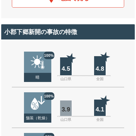
小郡下郷新開の事故の特徴
100%
4.5
4.8
晴
山口県
全国
100%
3.9
4.1
舗装（乾燥）
山口県
全国