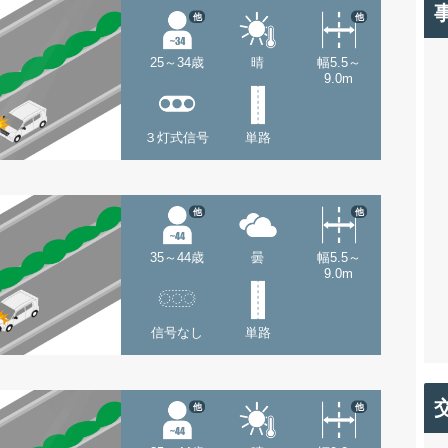
他
他
25～34歳
晴
幅5.5～
9.0m
３灯式信号
単路
他
他
35～44歳
曇
幅5.5～
9.0m
信号なし
単路
他
他