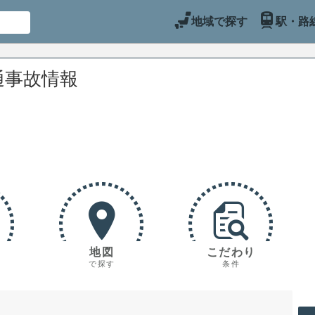
地域で探す
駅・路
通事故情報
地図
こだわり
で探す
条件