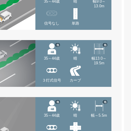
35～44歳
晴
幅9.0～
13.0m
信号なし
単路
他
他
35～44歳
晴
幅13.0～
19.5m
３灯式信号
カーブ
他
他
35～44歳
晴
幅～5.5m