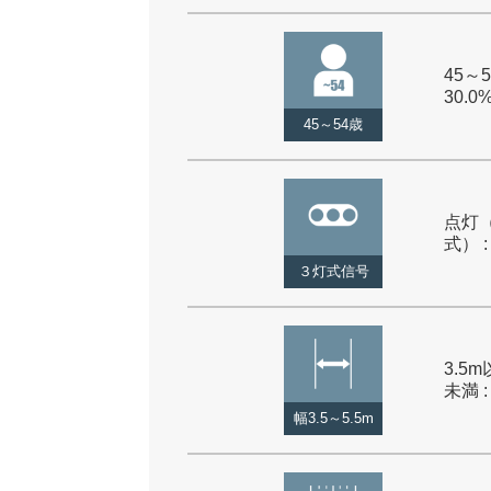
45～5
30.0
45～54歳
点灯
式） :
３灯式信号
3.5m
未満 :
幅3.5～5.5m