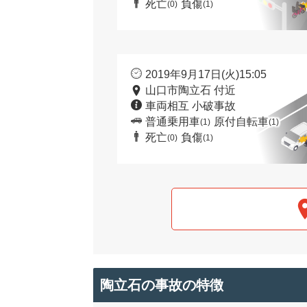
死亡
負傷
(0)
(1)
2019年9月17日(火)15:05
山口市陶立石 付近
車両相互 小破事故
普通乗用車
原付自転車
(1)
(1)
死亡
負傷
(0)
(1)
陶立石の事故の特徴