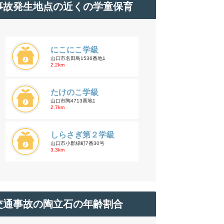
事故発生地点の近くの学童保育
にこにこ学級
山口市名田島1536番地1
2.2km
たけのこ学級
山口市陶4713番地1
2.7km
しらさぎ第２学級
山口市小郡緑町7番30号
3.3km
交通事故の陶立石の年齢割合