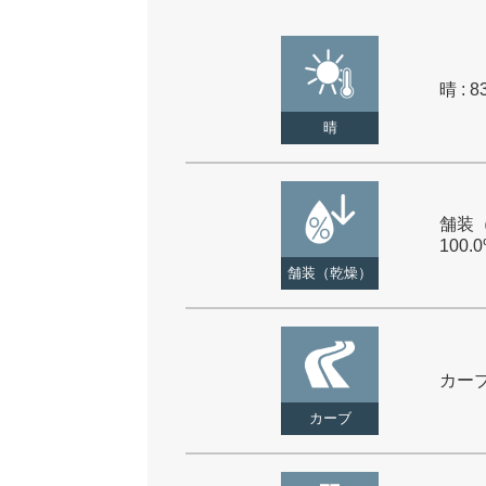
晴 : 8
晴
舗装（
100.
舗装（乾燥）
カーブ 
カーブ