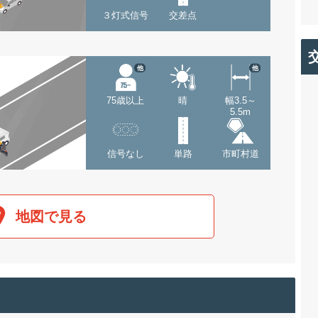
３灯式信号
交差点
他
他
75歳以上
晴
幅3.5～
5.5m
信号なし
単路
市町村道
地図で見る