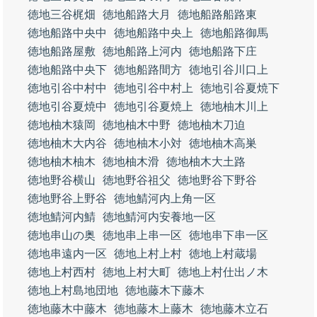
徳地三谷梶畑
徳地船路大月
徳地船路船路東
徳地船路中央中
徳地船路中央上
徳地船路御馬
徳地船路屋敷
徳地船路上河内
徳地船路下庄
徳地船路中央下
徳地船路間方
徳地引谷川口上
徳地引谷中村中
徳地引谷中村上
徳地引谷夏焼下
徳地引谷夏焼中
徳地引谷夏焼上
徳地柚木川上
徳地柚木猿岡
徳地柚木中野
徳地柚木刀迫
徳地柚木大内谷
徳地柚木小対
徳地柚木高巣
徳地柚木柚木
徳地柚木滑
徳地柚木大土路
徳地野谷横山
徳地野谷祖父
徳地野谷下野谷
徳地野谷上野谷
徳地鯖河内上角一区
徳地鯖河内鯖
徳地鯖河内安養地一区
徳地串山の奥
徳地串上串一区
徳地串下串一区
徳地串遠内一区
徳地上村上村
徳地上村蔵場
徳地上村西村
徳地上村大町
徳地上村仕出ノ木
徳地上村島地団地
徳地藤木下藤木
徳地藤木中藤木
徳地藤木上藤木
徳地藤木立石