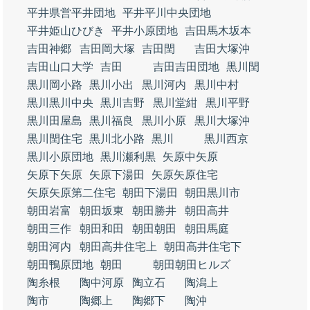
平井県営平井団地
平井平川中央団地
平井姫山ひびき
平井小原団地
吉田馬木坂本
吉田神郷
吉田岡大塚
吉田閏
吉田大塚沖
吉田山口大学
吉田
吉田吉田団地
黒川閏
黒川岡小路
黒川小出
黒川河内
黒川中村
黒川黒川中央
黒川吉野
黒川堂紺
黒川平野
黒川田屋島
黒川福良
黒川小原
黒川大塚沖
黒川閏住宅
黒川北小路
黒川
黒川西京
黒川小原団地
黒川瀬利黒
矢原中矢原
矢原下矢原
矢原下湯田
矢原矢原住宅
矢原矢原第二住宅
朝田下湯田
朝田黒川市
朝田岩富
朝田坂東
朝田勝井
朝田高井
朝田三作
朝田和田
朝田朝田
朝田馬庭
朝田河内
朝田高井住宅上
朝田高井住宅下
朝田鴨原団地
朝田
朝田朝田ヒルズ
陶糸根
陶中河原
陶立石
陶潟上
陶市
陶郷上
陶郷下
陶沖