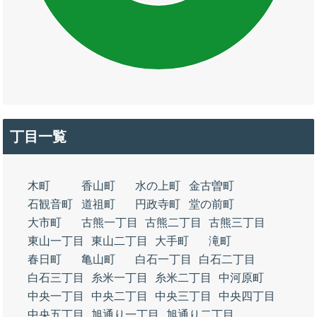
丁目一覧
木町
香山町
水の上町
金古曽町
石観音町
道祖町
円政寺町
堂の前町
大市町
古熊一丁目
古熊二丁目
古熊三丁目
東山一丁目
東山二丁目
大手町
滝町
春日町
亀山町
白石一丁目
白石二丁目
白石三丁目
糸米一丁目
糸米二丁目
中河原町
中央一丁目
中央二丁目
中央三丁目
中央四丁目
中央五丁目
旭通り一丁目
旭通り二丁目