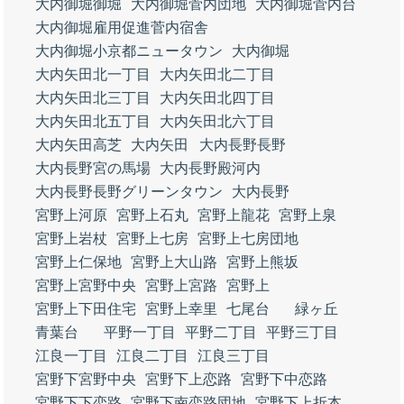
大内御堀御堀
大内御堀菅内団地
大内御堀菅内台
大内御堀雇用促進菅内宿舎
大内御堀小京都ニュータウン
大内御堀
大内矢田北一丁目
大内矢田北二丁目
大内矢田北三丁目
大内矢田北四丁目
大内矢田北五丁目
大内矢田北六丁目
大内矢田高芝
大内矢田
大内長野長野
大内長野宮の馬場
大内長野殿河内
大内長野長野グリーンタウン
大内長野
宮野上河原
宮野上石丸
宮野上龍花
宮野上泉
宮野上岩杖
宮野上七房
宮野上七房団地
宮野上仁保地
宮野上大山路
宮野上熊坂
宮野上宮野中央
宮野上宮路
宮野上
宮野上下田住宅
宮野上幸里
七尾台
緑ヶ丘
青葉台
平野一丁目
平野二丁目
平野三丁目
江良一丁目
江良二丁目
江良三丁目
宮野下宮野中央
宮野下上恋路
宮野下中恋路
宮野下下恋路
宮野下南恋路団地
宮野下上折本