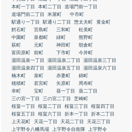
本町一丁目
本町二丁目
道場門前一丁目
道場門前二丁目
米屋町
中市町
駅通り一丁目
駅通り二丁目
惣太夫町
黄金町
鰐石町
宮島町
三和町
松美町
中園町
泉都町
緑町
熊野町
荻町
元町
神田町
朝倉町
富田原町
前町
下市町
今井町
湯田温泉一丁目
湯田温泉二丁目
湯田温泉三丁目
湯田温泉四丁目
湯田温泉五丁目
湯田温泉六丁目
楠木町
泉町
赤妻町
錦町
穂積町
若宮町
矢原町
周布町
幸町
宝町
葵一丁目
葵二丁目
三の宮一丁目
三の宮二丁目
芝崎町
桜畠一丁目
桜畠二丁目
桜畠三丁目
桜畠四丁目
桜畠五丁目
桜畠六丁目
折本一丁目
折本二丁目
上天花町
天花一丁目
天花二丁目
天花三丁目
上宇野令八幡馬場
上宇野令自衛隊
上宇野令