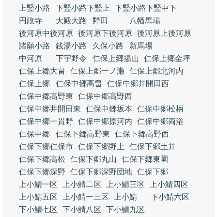
上竪小路
下竪小路下竪上
下竪小路下竪中下
円政寺
大殿大路
野田
八幡馬場
後河原中後河原
後河原下後河原
後河原上後河原
諸願小路
銭湯小路
久保小路
新馬場
中河原
下宇野令
仁保上郷揚山
仁保上郷金坪
仁保上郷大畠
仁保上郷一ノ瀬
仁保上郷北河内
仁保上郷
仁保中郷高畠
仁保中郷井開田西
仁保中郷高野東
仁保中郷高野西
仁保中郷井開田東
仁保中郷坂本
仁保中郷松柄
仁保中郷一貫野
仁保中郷原河内
仁保中郷両浴
仁保中郷
仁保下郷高野東
仁保下郷高野西
仁保下郷仁保市
仁保下郷野上
仁保下郷土井
仁保下郷高松
仁保下郷丸山
仁保下郷東園
仁保下郷深野
仁保下郷深野団地
仁保下郷
上小鯖一区
上小鯖二区
上小鯖三区
上小鯖四区
上小鯖五区
上小鯖一三区
上小鯖
下小鯖六区
下小鯖七区
下小鯖八区
下小鯖九区