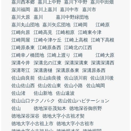
嘉川西本郷
嘉川上中野
嘉川下中野
嘉川中田畑
嘉川福岡
嘉川上嘉川
嘉川中市
嘉川市
嘉川大原
嘉川
嘉川中野緑団地
嘉川丸山団地
嘉川矢広団地
江崎岡
江崎原
江崎向原
江崎高見
江崎相原
江崎東今津
江崎岡屋
江崎今津ケ丘
江崎上高根
江崎下高根
江崎原条東
江崎原条西
江崎北の江西
江崎幸ノ橋団地
江崎上渡り
江崎
江崎大原
深溝今井
深溝北の江東
深溝深溝東
深溝深溝西
深溝寄江
深溝唐樋
深溝原条東
深溝原条西
佐山由良前
佐山由良後
佐山須川前
佐山須川後
佐山佐山西
佐山佐山東
佐山小路
佐山鳩岡
佐山渚
佐山新地
佐山遠波
佐山山口テクノパ‐ク
佐山佐山ハビテーション
佐山
徳地深谷茂知木
徳地深谷御所野
徳地深谷深谷
徳地大字小古祖才契
徳地大字小古祖上市
徳地大字小古祖市