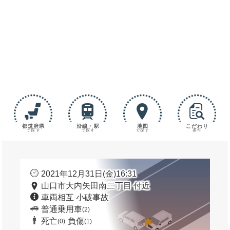
都道府県
沿線・駅
地図
こだわり
で探す
で探す
で探す
条件
2021年12月31日(金)16:31
山口市大内矢田南二丁目 付近
車両相互 小破事故
普通乗用車
(2)
死亡
負傷
(0)
(1)