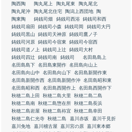
陶西陶
陶丸尾上
陶丸尾東
陶丸尾北
陶丸尾沖
陶丸尾北住宅
陶潟上西団地
陶
陶東陶
鋳銭司畑
鋳銭司西浴
鋳銭司和西
鋳銭司扇田
鋳銭司小森
鋳銭司岡
鋳銭司大円
鋳銭司黒山
鋳銭司天神原
鋳銭司鷹ノ子
鋳銭司河原
鋳銭司今宿東
鋳銭司今宿西
鋳銭司道ノ上
鋳銭司上辻
鋳銭司大村
鋳銭司四辻
鋳銭司南
鋳銭司
名田島島上
名田島島下
名田島東開作
名田島向山上
名田島向山中
名田島向山下
名田島新開作東
名田島新開作西
名田島新開作沖
名田島昭和東
名田島昭和西
名田島西開作上
名田島西開作下
秋穂二島上田
秋穂二島大里
秋穂二島二島
秋穂二島南
秋穂二島惣在所
秋穂二島長浜
秋穂二島岩屋
秋穂二島袮宜
秋穂二島幸田
秋穂二島仁光寺
秋穂二島
嘉川赤坂
嘉川干見折
嘉川免地
嘉川稽古屋
嘉川宮の原
嘉川東本郷