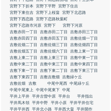
宮野下下折本
宮野下平野
宮野下住吉
宮野下東住吉
宮野下上桜畠
宮野下北恋路
宮野下西恋路
宮野下恋路秋葉町
宮野下恋路市河原
宮野下
宮野下河原
吉敷赤田一丁目
吉敷赤田二丁目
吉敷赤田三丁目
吉敷赤田四丁目
吉敷赤田五丁目
吉敷佐畑一丁目
吉敷佐畑二丁目
吉敷佐畑三丁目
吉敷佐畑四丁目
吉敷佐畑五丁目
吉敷佐畑六丁目
吉敷上東一丁目
吉敷上東二丁目
吉敷上東三丁目
吉敷中東一丁目
吉敷中東二丁目
吉敷中東三丁目
吉敷中東四丁目
吉敷下東一丁目
吉敷下東二丁目
吉敷下東三丁目
吉敷下東四丁目
吉敷吉敷畑
吉敷緑ケ丘
吉敷佐畑
吉敷
中尾中尾西
中尾緑ケ丘
中尾中尾東上
中尾中尾東下
中尾
平井上平井
平井古曽中原
平井台
平井指出
平井馬木領
平井中野
平井小原
平井平井住宅
平井平井西
平井北小路
平井西大畠
平井開作