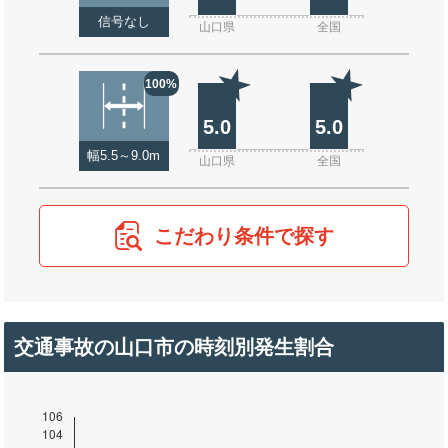
信号なし
山口県
全国
100%
5.0
5.0
幅5.5～9.0m
山口県
全国
こだわり条件で探す
交通事故の山口市の時刻別発生割合