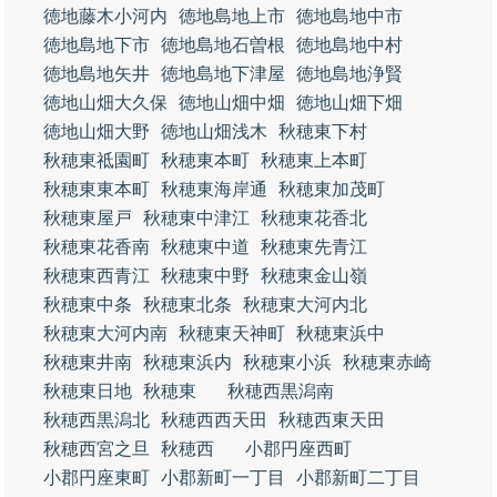
徳地藤木小河内
徳地島地上市
徳地島地中市
徳地島地下市
徳地島地石曽根
徳地島地中村
徳地島地矢井
徳地島地下津屋
徳地島地浄賢
徳地山畑大久保
徳地山畑中畑
徳地山畑下畑
徳地山畑大野
徳地山畑浅木
秋穂東下村
秋穂東祗園町
秋穂東本町
秋穂東上本町
秋穂東東本町
秋穂東海岸通
秋穂東加茂町
秋穂東屋戸
秋穂東中津江
秋穂東花香北
秋穂東花香南
秋穂東中道
秋穂東先青江
秋穂東西青江
秋穂東中野
秋穂東金山嶺
秋穂東中条
秋穂東北条
秋穂東大河内北
秋穂東大河内南
秋穂東天神町
秋穂東浜中
秋穂東井南
秋穂東浜内
秋穂東小浜
秋穂東赤崎
秋穂東日地
秋穂東
秋穂西黒潟南
秋穂西黒潟北
秋穂西西天田
秋穂西東天田
秋穂西宮之旦
秋穂西
小郡円座西町
小郡円座東町
小郡新町一丁目
小郡新町二丁目