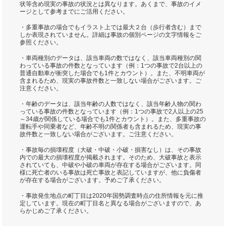
状等含め現実の事故の状況とは異なります。あくまで、事故のイメ
ージとして参考までにご活用ください。
・多重事故の場合でもイラスト上では最大２台（歩行者含む）まで
しか表現されていません。詳細は事故の個別ページの文字情報をご
参照ください。
・車両種別のデータは、該当車両の数ではなく、該当車両種別の関
わっている事故の件数となっています（例：1つの事故で2台以上の
普通自動車が衝突した場合でも1件とカウント）。また、不明車両が
含まれるため、現実の事故件数と一致しない場合がございます。ご
注意ください。
・年齢のデータは、該当年齢の人数ではなく、該当年齢人物の関わ
っている事故の件数となっています（例：1つの事故で2人以上の25
～34歳が関係している場合でも1件とカウント）。また、多重事故の
運転手や同乗者など、年齢不明の関係者も含まれるため、現実の事
故件数と一致しない場合がございます。ご注意ください。
・事故毎の損壊程度（大破・中破・小破・損害なし）は、その事故
内での最大の損壊程度が掲載されます。そのため、大破事故と表示
されていても、中破や小破の車両が存在する場合がございます。同
様に死亡者のいる事故は死亡事故と表記していますが、他に負傷者
が存在する場合がございます。予めご了承ください。
・事故発生地点の町丁目は2020年国勢調査時点の住所情報を元に推
定しています。現在の町丁目名と異なる場合がございますので、あ
らかじめご了承ください。