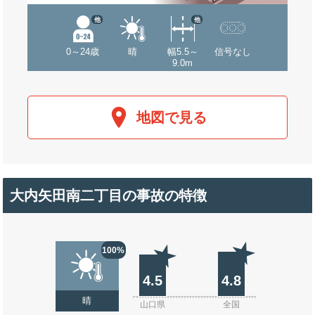
他
他
0～24歳
晴
幅5.5～
信号なし
9.0m
地図で見る
大内矢田南二丁目の事故の特徴
100%
4.5
4.8
晴
山口県
全国