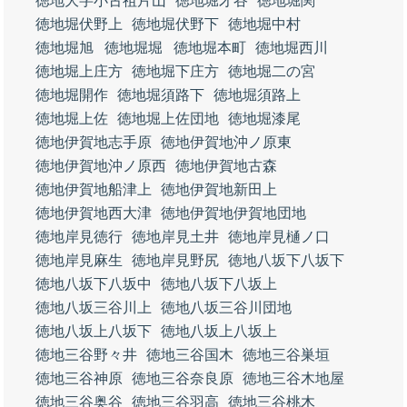
徳地大字小古祖片山
徳地堀才谷
徳地堀関
徳地堀伏野上
徳地堀伏野下
徳地堀中村
徳地堀旭
徳地堀堀
徳地堀本町
徳地堀西川
徳地堀上庄方
徳地堀下庄方
徳地堀二の宮
徳地堀開作
徳地堀須路下
徳地堀須路上
徳地堀上佐
徳地堀上佐団地
徳地堀漆尾
徳地伊賀地志手原
徳地伊賀地沖ノ原東
徳地伊賀地沖ノ原西
徳地伊賀地古森
徳地伊賀地船津上
徳地伊賀地新田上
徳地伊賀地西大津
徳地伊賀地伊賀地団地
徳地岸見徳行
徳地岸見土井
徳地岸見樋ノ口
徳地岸見麻生
徳地岸見野尻
徳地八坂下八坂下
徳地八坂下八坂中
徳地八坂下八坂上
徳地八坂三谷川上
徳地八坂三谷川団地
徳地八坂上八坂下
徳地八坂上八坂上
徳地三谷野々井
徳地三谷国木
徳地三谷巣垣
徳地三谷神原
徳地三谷奈良原
徳地三谷木地屋
徳地三谷奥谷
徳地三谷羽高
徳地三谷桃木