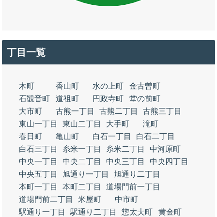
丁目一覧
木町
香山町
水の上町
金古曽町
石観音町
道祖町
円政寺町
堂の前町
大市町
古熊一丁目
古熊二丁目
古熊三丁目
東山一丁目
東山二丁目
大手町
滝町
春日町
亀山町
白石一丁目
白石二丁目
白石三丁目
糸米一丁目
糸米二丁目
中河原町
中央一丁目
中央二丁目
中央三丁目
中央四丁目
中央五丁目
旭通り一丁目
旭通り二丁目
本町一丁目
本町二丁目
道場門前一丁目
道場門前二丁目
米屋町
中市町
駅通り一丁目
駅通り二丁目
惣太夫町
黄金町