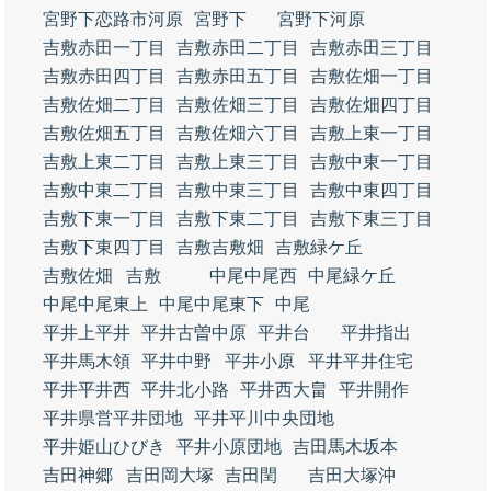
宮野下恋路市河原
宮野下
宮野下河原
吉敷赤田一丁目
吉敷赤田二丁目
吉敷赤田三丁目
吉敷赤田四丁目
吉敷赤田五丁目
吉敷佐畑一丁目
吉敷佐畑二丁目
吉敷佐畑三丁目
吉敷佐畑四丁目
吉敷佐畑五丁目
吉敷佐畑六丁目
吉敷上東一丁目
吉敷上東二丁目
吉敷上東三丁目
吉敷中東一丁目
吉敷中東二丁目
吉敷中東三丁目
吉敷中東四丁目
吉敷下東一丁目
吉敷下東二丁目
吉敷下東三丁目
吉敷下東四丁目
吉敷吉敷畑
吉敷緑ケ丘
吉敷佐畑
吉敷
中尾中尾西
中尾緑ケ丘
中尾中尾東上
中尾中尾東下
中尾
平井上平井
平井古曽中原
平井台
平井指出
平井馬木領
平井中野
平井小原
平井平井住宅
平井平井西
平井北小路
平井西大畠
平井開作
平井県営平井団地
平井平川中央団地
平井姫山ひびき
平井小原団地
吉田馬木坂本
吉田神郷
吉田岡大塚
吉田閏
吉田大塚沖