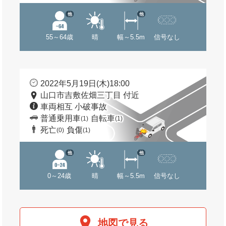
他
他
55～64歳
晴
幅～5.5m
信号なし
2022年5月19日(木)18:00
山口市吉敷佐畑三丁目 付近
車両相互 小破事故
普通乗用車
自転車
(1)
(1)
死亡
負傷
(0)
(1)
他
他
0～24歳
晴
幅～5.5m
信号なし
地図で見る