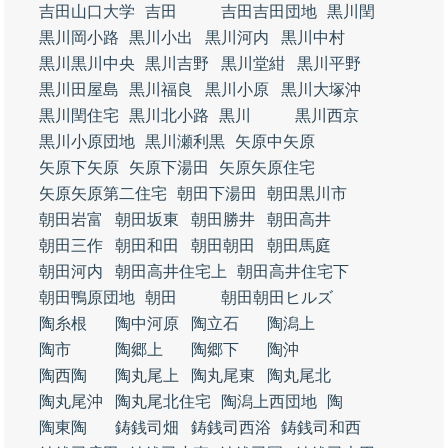
吉田山口大学
吉田
吉田吉田団地
黒川閏
黒川岡小路
黒川小出
黒川河内
黒川中村
黒川黒川中央
黒川吉野
黒川堂紺
黒川平野
黒川田屋島
黒川福良
黒川小原
黒川大塚沖
黒川閏住宅
黒川北小路
黒川
黒川西京
黒川小原団地
黒川瀬利黒
矢原中矢原
矢原下矢原
矢原下湯田
矢原矢原住宅
矢原矢原第二住宅
朝田下湯田
朝田黒川市
朝田岩富
朝田坂東
朝田勝井
朝田高井
朝田三作
朝田和田
朝田朝田
朝田馬庭
朝田河内
朝田高井住宅上
朝田高井住宅下
朝田鴨原団地
朝田
朝田朝田ヒルズ
陶糸根
陶中河原
陶立石
陶潟上
陶市
陶郷上
陶郷下
陶沖
陶西陶
陶丸尾上
陶丸尾東
陶丸尾北
陶丸尾沖
陶丸尾北住宅
陶潟上西団地
陶
陶東陶
鋳銭司畑
鋳銭司西浴
鋳銭司和西