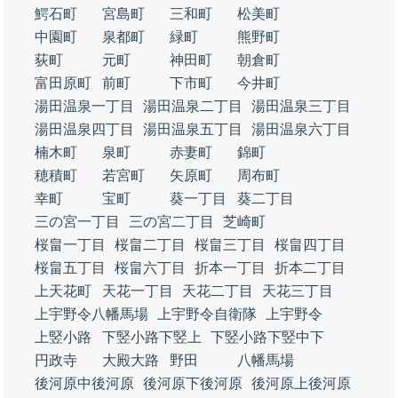
鰐石町
宮島町
三和町
松美町
中園町
泉都町
緑町
熊野町
荻町
元町
神田町
朝倉町
富田原町
前町
下市町
今井町
湯田温泉一丁目
湯田温泉二丁目
湯田温泉三丁目
湯田温泉四丁目
湯田温泉五丁目
湯田温泉六丁目
楠木町
泉町
赤妻町
錦町
穂積町
若宮町
矢原町
周布町
幸町
宝町
葵一丁目
葵二丁目
三の宮一丁目
三の宮二丁目
芝崎町
桜畠一丁目
桜畠二丁目
桜畠三丁目
桜畠四丁目
桜畠五丁目
桜畠六丁目
折本一丁目
折本二丁目
上天花町
天花一丁目
天花二丁目
天花三丁目
上宇野令八幡馬場
上宇野令自衛隊
上宇野令
上竪小路
下竪小路下竪上
下竪小路下竪中下
円政寺
大殿大路
野田
八幡馬場
後河原中後河原
後河原下後河原
後河原上後河原