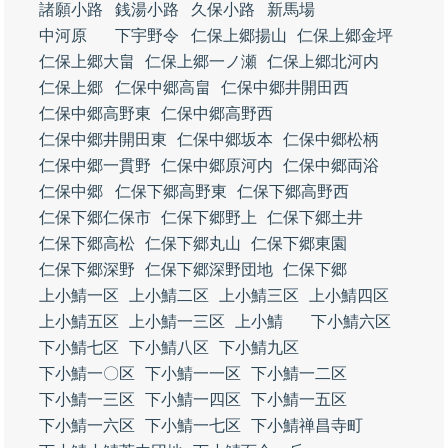
諸願小路
銭湯小路
久保小路
新馬場
中河原
下宇野令
仁保上郷揚山
仁保上郷金坪
仁保上郷大畠
仁保上郷一ノ瀬
仁保上郷北河内
仁保上郷
仁保中郷高畠
仁保中郷井開田西
仁保中郷高野東
仁保中郷高野西
仁保中郷井開田東
仁保中郷坂本
仁保中郷松柄
仁保中郷一貫野
仁保中郷原河内
仁保中郷両浴
仁保中郷
仁保下郷高野東
仁保下郷高野西
仁保下郷仁保市
仁保下郷野上
仁保下郷土井
仁保下郷高松
仁保下郷丸山
仁保下郷東園
仁保下郷深野
仁保下郷深野団地
仁保下郷
上小鯖一区
上小鯖二区
上小鯖三区
上小鯖四区
上小鯖五区
上小鯖一三区
上小鯖
下小鯖六区
下小鯖七区
下小鯖八区
下小鯖九区
下小鯖一〇区
下小鯖一一区
下小鯖一二区
下小鯖一三区
下小鯖一四区
下小鯖一五区
下小鯖一六区
下小鯖一七区
下小鯖禅昌寺町