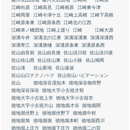
江崎向原
江崎高見
江崎相原
江崎東今津
江崎岡屋
江崎今津ケ丘
江崎上高根
江崎下高根
江崎原条東
江崎原条西
江崎北の江西
江崎幸ノ橋団地
江崎上渡り
江崎
江崎大原
深溝今井
深溝北の江東
深溝深溝東
深溝深溝西
深溝寄江
深溝唐樋
深溝原条東
深溝原条西
佐山由良前
佐山由良後
佐山須川前
佐山須川後
佐山佐山西
佐山佐山東
佐山小路
佐山鳩岡
佐山渚
佐山新地
佐山遠波
佐山山口テクノパ‐ク
佐山佐山ハビテーション
佐山
徳地深谷茂知木
徳地深谷御所野
徳地深谷深谷
徳地大字小古祖才契
徳地大字小古祖上市
徳地大字小古祖市
徳地大字小古祖片山
徳地堀才谷
徳地堀関
徳地堀伏野上
徳地堀伏野下
徳地堀中村
徳地堀旭
徳地堀堀
徳地堀本町
徳地堀西川
徳地堀上庄方
徳地堀下庄方
徳地堀二の宮