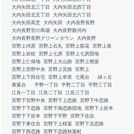
大内矢田北三丁目
大内矢田北四丁目
大内矢田北五丁目
大内矢田北六丁目
大内矢田高芝
大内矢田
大内長野長野
大内長野宮の馬場
大内長野殿河内
大内長野長野グリーンタウン
大内長野
宮野上河原
宮野上石丸
宮野上龍花
宮野上泉
宮野上岩杖
宮野上七房
宮野上七房団地
宮野上仁保地
宮野上大山路
宮野上熊坂
宮野上宮野中央
宮野上宮路
宮野上
宮野上下田住宅
宮野上幸里
七尾台
緑ヶ丘
青葉台
平野一丁目
平野二丁目
平野三丁目
江良一丁目
江良二丁目
江良三丁目
宮野下宮野中央
宮野下上恋路
宮野下中恋路
宮野下下恋路
宮野下南恋路団地
宮野下上折本
宮野下下折本
宮野下平野
宮野下住吉
宮野下東住吉
宮野下上桜畠
宮野下北恋路
宮野下西恋路
宮野下恋路秋葉町