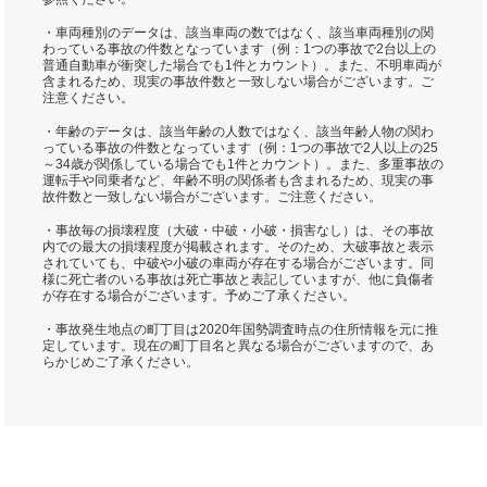
・車両種別のデータは、該当車両の数ではなく、該当車両種別の関
わっている事故の件数となっています（例：1つの事故で2台以上の
普通自動車が衝突した場合でも1件とカウント）。また、不明車両が
含まれるため、現実の事故件数と一致しない場合がございます。ご
注意ください。
・年齢のデータは、該当年齢の人数ではなく、該当年齢人物の関わ
っている事故の件数となっています（例：1つの事故で2人以上の25
～34歳が関係している場合でも1件とカウント）。また、多重事故の
運転手や同乗者など、年齢不明の関係者も含まれるため、現実の事
故件数と一致しない場合がございます。ご注意ください。
・事故毎の損壊程度（大破・中破・小破・損害なし）は、その事故
内での最大の損壊程度が掲載されます。そのため、大破事故と表示
されていても、中破や小破の車両が存在する場合がございます。同
様に死亡者のいる事故は死亡事故と表記していますが、他に負傷者
が存在する場合がございます。予めご了承ください。
・事故発生地点の町丁目は2020年国勢調査時点の住所情報を元に推
定しています。現在の町丁目名と異なる場合がございますので、あ
らかじめご了承ください。