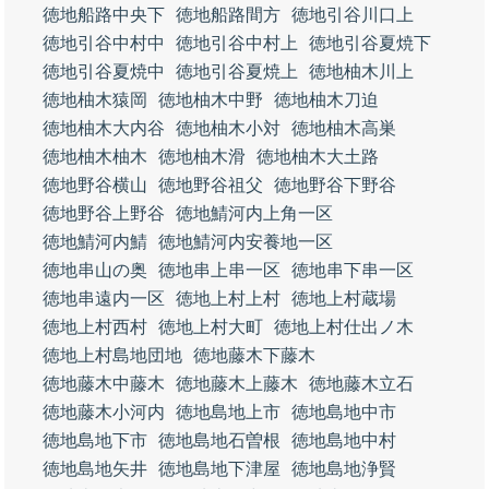
徳地船路中央下
徳地船路間方
徳地引谷川口上
徳地引谷中村中
徳地引谷中村上
徳地引谷夏焼下
徳地引谷夏焼中
徳地引谷夏焼上
徳地柚木川上
徳地柚木猿岡
徳地柚木中野
徳地柚木刀迫
徳地柚木大内谷
徳地柚木小対
徳地柚木高巣
徳地柚木柚木
徳地柚木滑
徳地柚木大土路
徳地野谷横山
徳地野谷祖父
徳地野谷下野谷
徳地野谷上野谷
徳地鯖河内上角一区
徳地鯖河内鯖
徳地鯖河内安養地一区
徳地串山の奥
徳地串上串一区
徳地串下串一区
徳地串遠内一区
徳地上村上村
徳地上村蔵場
徳地上村西村
徳地上村大町
徳地上村仕出ノ木
徳地上村島地団地
徳地藤木下藤木
徳地藤木中藤木
徳地藤木上藤木
徳地藤木立石
徳地藤木小河内
徳地島地上市
徳地島地中市
徳地島地下市
徳地島地石曽根
徳地島地中村
徳地島地矢井
徳地島地下津屋
徳地島地浄賢