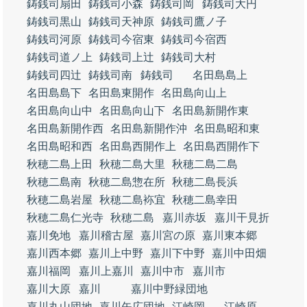
鋳銭司扇田
鋳銭司小森
鋳銭司岡
鋳銭司大円
鋳銭司黒山
鋳銭司天神原
鋳銭司鷹ノ子
鋳銭司河原
鋳銭司今宿東
鋳銭司今宿西
鋳銭司道ノ上
鋳銭司上辻
鋳銭司大村
鋳銭司四辻
鋳銭司南
鋳銭司
名田島島上
名田島島下
名田島東開作
名田島向山上
名田島向山中
名田島向山下
名田島新開作東
名田島新開作西
名田島新開作沖
名田島昭和東
名田島昭和西
名田島西開作上
名田島西開作下
秋穂二島上田
秋穂二島大里
秋穂二島二島
秋穂二島南
秋穂二島惣在所
秋穂二島長浜
秋穂二島岩屋
秋穂二島袮宜
秋穂二島幸田
秋穂二島仁光寺
秋穂二島
嘉川赤坂
嘉川干見折
嘉川免地
嘉川稽古屋
嘉川宮の原
嘉川東本郷
嘉川西本郷
嘉川上中野
嘉川下中野
嘉川中田畑
嘉川福岡
嘉川上嘉川
嘉川中市
嘉川市
嘉川大原
嘉川
嘉川中野緑団地
嘉川丸山団地
嘉川矢広団地
江崎岡
江崎原