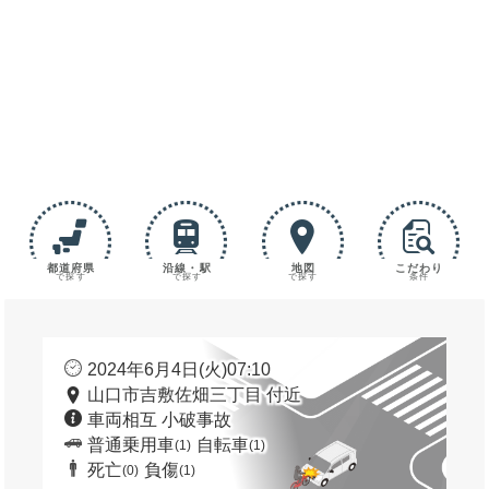
都道府県
沿線・駅
地図
こだわり
で探す
で探す
で探す
条件
2024年6月4日(火)07:10
山口市吉敷佐畑三丁目 付近
車両相互 小破事故
普通乗用車
自転車
(1)
(1)
死亡
負傷
(0)
(1)