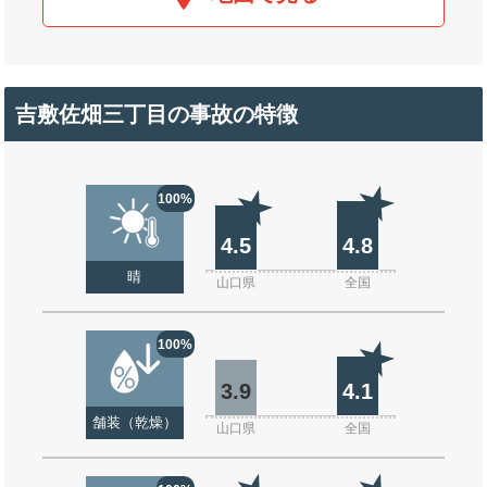
吉敷佐畑三丁目の事故の特徴
100%
4.5
4.8
晴
山口県
全国
100%
3.9
4.1
舗装（乾燥）
山口県
全国