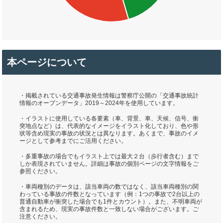
本ページについて
・掲載されている交通事故発生情報は警察庁公開の「交通事故統計
情報のオープンデータ」2019～2024年を使用しています。
・イラストに使用している各要素（車、背景、車、天候、信号、衝
突地点など）は、代表的なイメージをイラスト化しており、色や形
状等含め現実の事故の状況とは異なります。あくまで、事故のイメ
ージとして参考までにご活用ください。
・多重事故の場合でもイラスト上では最大２台（歩行者含む）まで
しか表現されていません。詳細は事故の個別ページの文字情報をご
参照ください。
・車両種別のデータは、該当車両の数ではなく、該当車両種別の関
わっている事故の件数となっています（例：1つの事故で2台以上の
普通自動車が衝突した場合でも1件とカウント）。また、不明車両が
含まれるため、現実の事故件数と一致しない場合がございます。ご
注意ください。