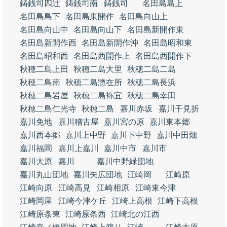
鋳銭司四辻
鋳銭司南
鋳銭司
名田島島上
名田島島下
名田島東開作
名田島向山上
名田島向山中
名田島向山下
名田島新開作東
名田島新開作西
名田島新開作沖
名田島昭和東
名田島昭和西
名田島西開作上
名田島西開作下
秋穂二島上田
秋穂二島大里
秋穂二島二島
秋穂二島南
秋穂二島惣在所
秋穂二島長浜
秋穂二島岩屋
秋穂二島袮宜
秋穂二島幸田
秋穂二島仁光寺
秋穂二島
嘉川赤坂
嘉川干見折
嘉川免地
嘉川稽古屋
嘉川宮の原
嘉川東本郷
嘉川西本郷
嘉川上中野
嘉川下中野
嘉川中田畑
嘉川福岡
嘉川上嘉川
嘉川中市
嘉川市
嘉川大原
嘉川
嘉川中野緑団地
嘉川丸山団地
嘉川矢広団地
江崎岡
江崎原
江崎向原
江崎高見
江崎相原
江崎東今津
江崎岡屋
江崎今津ケ丘
江崎上高根
江崎下高根
江崎原条東
江崎原条西
江崎北の江西