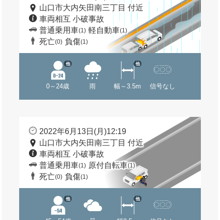
山口市大内矢田南三丁目 付近
車両相互 小破事故
普通乗用車
軽自動車
(1)
(1)
死亡
負傷
(0)
(1)
他
他
0～24歳
雨
幅～3.5m
信号なし
2022年6月13日(月)12:19
山口市大内矢田南三丁目 付近
車両相互 小破事故
普通乗用車
原付自転車
(1)
(1)
死亡
負傷
(0)
(1)
他
他