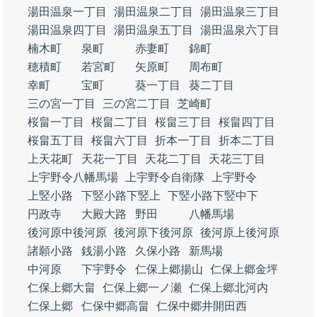
湯田温泉一丁目
湯田温泉二丁目
湯田温泉三丁目
湯田温泉四丁目
湯田温泉五丁目
湯田温泉六丁目
楠木町
泉町
赤妻町
錦町
穂積町
若宮町
矢原町
周布町
幸町
宝町
葵一丁目
葵二丁目
三の宮一丁目
三の宮二丁目
芝崎町
桜畠一丁目
桜畠二丁目
桜畠三丁目
桜畠四丁目
桜畠五丁目
桜畠六丁目
折本一丁目
折本二丁目
上天花町
天花一丁目
天花二丁目
天花三丁目
上宇野令八幡馬場
上宇野令自衛隊
上宇野令
上竪小路
下竪小路下竪上
下竪小路下竪中下
円政寺
大殿大路
野田
八幡馬場
後河原中後河原
後河原下後河原
後河原上後河原
諸願小路
銭湯小路
久保小路
新馬場
中河原
下宇野令
仁保上郷揚山
仁保上郷金坪
仁保上郷大畠
仁保上郷一ノ瀬
仁保上郷北河内
仁保上郷
仁保中郷高畠
仁保中郷井開田西