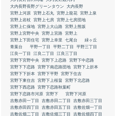
大内長野長野グリーンタウン
大内長野
宮野上河原
宮野上石丸
宮野上龍花
宮野上泉
宮野上岩杖
宮野上七房
宮野上七房団地
宮野上仁保地
宮野上大山路
宮野上熊坂
宮野上宮野中央
宮野上宮路
宮野上
宮野上下田住宅
宮野上幸里
七尾台
緑ヶ丘
青葉台
平野一丁目
平野二丁目
平野三丁目
江良一丁目
江良二丁目
江良三丁目
宮野下宮野中央
宮野下上恋路
宮野下中恋路
宮野下下恋路
宮野下南恋路団地
宮野下上折本
宮野下下折本
宮野下平野
宮野下住吉
宮野下東住吉
宮野下上桜畠
宮野下北恋路
宮野下西恋路
宮野下恋路秋葉町
宮野下恋路市河原
宮野下
宮野下河原
吉敷赤田一丁目
吉敷赤田二丁目
吉敷赤田三丁目
吉敷赤田四丁目
吉敷赤田五丁目
吉敷佐畑一丁目
吉敷佐畑二丁目
吉敷佐畑三丁目
吉敷佐畑四丁目