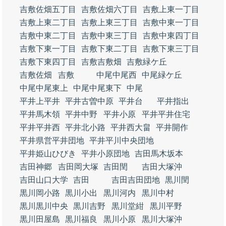
吉敷佐畑五丁目
吉敷佐畑六丁目
吉敷上東一丁目
吉敷上東二丁目
吉敷上東三丁目
吉敷中東一丁目
吉敷中東二丁目
吉敷中東三丁目
吉敷中東四丁目
吉敷下東一丁目
吉敷下東二丁目
吉敷下東三丁目
吉敷下東四丁目
吉敷吉敷畑
吉敷緑ケ丘
吉敷佐畑
吉敷
中尾中尾西
中尾緑ケ丘
中尾中尾東上
中尾中尾東下
中尾
平井上平井
平井古曽中原
平井台
平井指出
平井馬木領
平井中野
平井小原
平井平井住宅
平井平井西
平井北小路
平井西大畠
平井開作
平井県営平井団地
平井平川中央団地
平井姫山ひびき
平井小原団地
吉田馬木坂本
吉田神郷
吉田岡大塚
吉田閏
吉田大塚沖
吉田山口大学
吉田
吉田吉田団地
黒川閏
黒川岡小路
黒川小出
黒川河内
黒川中村
黒川黒川中央
黒川吉野
黒川堂紺
黒川平野
黒川田屋島
黒川福良
黒川小原
黒川大塚沖