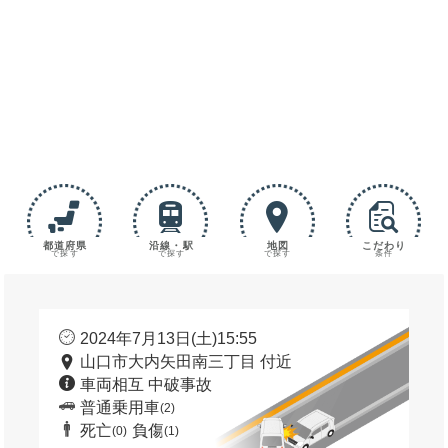
都道府県
沿線・駅
地図
こだわり
で探す
で探す
で探す
条件
2024年7月13日(土)15:55
山口市大内矢田南三丁目 付近
車両相互 中破事故
普通乗用車
(2)
死亡
負傷
(0)
(1)