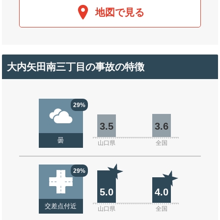
地図で見る
大内矢田南三丁目の事故の特徴
29%
3.5
3.6
曇
山口県
全国
29%
5.0
4.0
交差点付近
山口県
全国