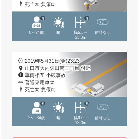
死亡
負傷
(0)
(1)
他
他
0～24歳
晴
幅5.5～
信号なし
13.0m
2019年5月31日(金)23:23
山口市大内矢田南三丁目 付近
車両相互 小破事故
普通乗用車
(2)
死亡
負傷
(0)
(1)
他
他
25～34歳
晴
幅9.0～
信号なし
13.0m