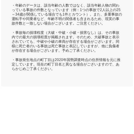
・年齢のデータは、該当年齢の人数ではなく、該当年齢人物の関わ
っている事故の件数となっています（例：1つの事故で2人以上の25
～34歳が関係している場合でも1件とカウント）。また、多重事故の
運転手や同乗者など、年齢不明の関係者も含まれるため、現実の事
故件数と一致しない場合がございます。ご注意ください。
・事故毎の損壊程度（大破・中破・小破・損害なし）は、その事故
内での最大の損壊程度が掲載されます。そのため、大破事故と表示
されていても、中破や小破の車両が存在する場合がございます。同
様に死亡者のいる事故は死亡事故と表記していますが、他に負傷者
が存在する場合がございます。予めご了承ください。
・事故発生地点の町丁目は2020年国勢調査時点の住所情報を元に推
定しています。現在の町丁目名と異なる場合がございますので、あ
らかじめご了承ください。