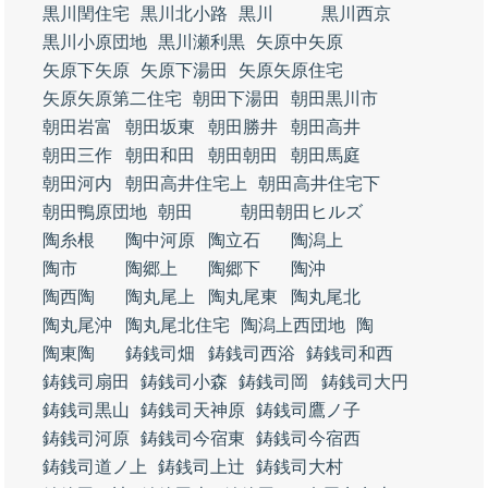
黒川閏住宅
黒川北小路
黒川
黒川西京
黒川小原団地
黒川瀬利黒
矢原中矢原
矢原下矢原
矢原下湯田
矢原矢原住宅
矢原矢原第二住宅
朝田下湯田
朝田黒川市
朝田岩富
朝田坂東
朝田勝井
朝田高井
朝田三作
朝田和田
朝田朝田
朝田馬庭
朝田河内
朝田高井住宅上
朝田高井住宅下
朝田鴨原団地
朝田
朝田朝田ヒルズ
陶糸根
陶中河原
陶立石
陶潟上
陶市
陶郷上
陶郷下
陶沖
陶西陶
陶丸尾上
陶丸尾東
陶丸尾北
陶丸尾沖
陶丸尾北住宅
陶潟上西団地
陶
陶東陶
鋳銭司畑
鋳銭司西浴
鋳銭司和西
鋳銭司扇田
鋳銭司小森
鋳銭司岡
鋳銭司大円
鋳銭司黒山
鋳銭司天神原
鋳銭司鷹ノ子
鋳銭司河原
鋳銭司今宿東
鋳銭司今宿西
鋳銭司道ノ上
鋳銭司上辻
鋳銭司大村