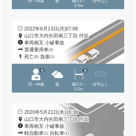
45～54歳
曇
幅3.5～
信号なし
5.5m
2022年6月13日(月)07:06
山口市大内矢田南三丁目 付近
車両相互 小破事故
普通乗用車
(2)
死亡
負傷
(0)
(1)
他
他
35～44歳
曇
幅3.5～
信号なし
5.5m
2020年5月21日(木)16:38
山口市大内矢田南三丁目 付近
車両相互 小破事故
軽自動車
自転車
(1)
(1)