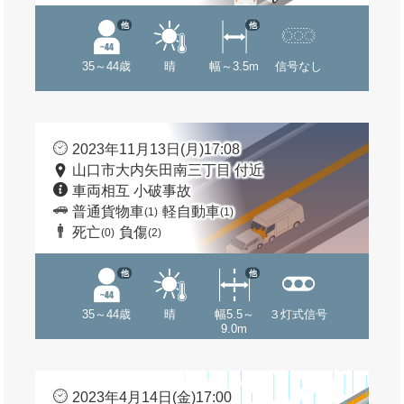
他
他
35～44歳
晴
幅～3.5m
信号なし
2023年11月13日(月)17:08
山口市大内矢田南三丁目 付近
車両相互 小破事故
普通貨物車
軽自動車
(1)
(1)
死亡
負傷
(0)
(2)
他
他
35～44歳
晴
幅5.5～
３灯式信号
9.0m
2023年4月14日(金)17:00