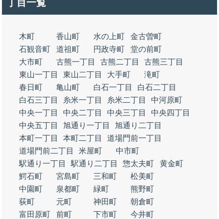
丁目一覧
木町
香山町
水の上町
金古曽町
石観音町
道祖町
円政寺町
堂の前町
大市町
古熊一丁目
古熊二丁目
古熊三丁目
東山一丁目
東山二丁目
大手町
滝町
春日町
亀山町
白石一丁目
白石二丁目
白石三丁目
糸米一丁目
糸米二丁目
中河原町
中央一丁目
中央二丁目
中央三丁目
中央四丁目
中央五丁目
旭通り一丁目
旭通り二丁目
本町一丁目
本町二丁目
道場門前一丁目
道場門前二丁目
米屋町
中市町
駅通り一丁目
駅通り二丁目
惣太夫町
黄金町
鰐石町
宮島町
三和町
松美町
中園町
泉都町
緑町
熊野町
荻町
元町
神田町
朝倉町
富田原町
前町
下市町
今井町