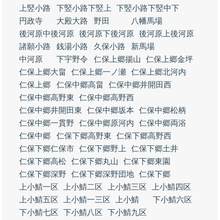
上竪小路
下竪小路下竪上
下竪小路下竪中下
円政寺
大殿大路
野田
八幡馬場
後河原中後河原
後河原下後河原
後河原上後河原
諸願小路
銭湯小路
久保小路
新馬場
中河原
下宇野令
仁保上郷揚山
仁保上郷金坪
仁保上郷大畠
仁保上郷一ノ瀬
仁保上郷北河内
仁保上郷
仁保中郷高畠
仁保中郷井開田西
仁保中郷高野東
仁保中郷高野西
仁保中郷井開田東
仁保中郷坂本
仁保中郷松柄
仁保中郷一貫野
仁保中郷原河内
仁保中郷両浴
仁保中郷
仁保下郷高野東
仁保下郷高野西
仁保下郷仁保市
仁保下郷野上
仁保下郷土井
仁保下郷高松
仁保下郷丸山
仁保下郷東園
仁保下郷深野
仁保下郷深野団地
仁保下郷
上小鯖一区
上小鯖二区
上小鯖三区
上小鯖四区
上小鯖五区
上小鯖一三区
上小鯖
下小鯖六区
下小鯖七区
下小鯖八区
下小鯖九区