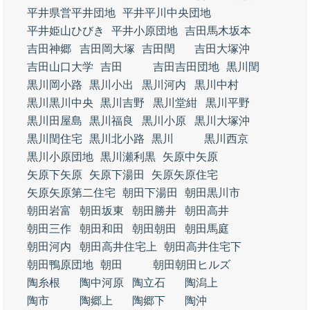
平井県営平井団地
平井平川中央団地
平井姫山ひびき
平井小原団地
吉田馬木坂本
吉田神郷
吉田岡大塚
吉田閏
吉田大塚沖
吉田山口大学
吉田
吉田吉田団地
黒川閏
黒川岡小路
黒川小出
黒川河内
黒川中村
黒川黒川中央
黒川吉野
黒川堂紺
黒川平野
黒川田屋島
黒川福良
黒川小原
黒川大塚沖
黒川閏住宅
黒川北小路
黒川
黒川西京
黒川小原団地
黒川瀬利黒
矢原中矢原
矢原下矢原
矢原下湯田
矢原矢原住宅
矢原矢原第二住宅
朝田下湯田
朝田黒川市
朝田岩富
朝田坂東
朝田勝井
朝田高井
朝田三作
朝田和田
朝田朝田
朝田馬庭
朝田河内
朝田高井住宅上
朝田高井住宅下
朝田鴨原団地
朝田
朝田朝田ヒルズ
陶糸根
陶中河原
陶立石
陶潟上
陶市
陶郷上
陶郷下
陶沖