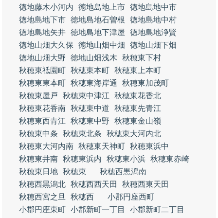
徳地藤木小河内
徳地島地上市
徳地島地中市
徳地島地下市
徳地島地石曽根
徳地島地中村
徳地島地矢井
徳地島地下津屋
徳地島地浄賢
徳地山畑大久保
徳地山畑中畑
徳地山畑下畑
徳地山畑大野
徳地山畑浅木
秋穂東下村
秋穂東祗園町
秋穂東本町
秋穂東上本町
秋穂東東本町
秋穂東海岸通
秋穂東加茂町
秋穂東屋戸
秋穂東中津江
秋穂東花香北
秋穂東花香南
秋穂東中道
秋穂東先青江
秋穂東西青江
秋穂東中野
秋穂東金山嶺
秋穂東中条
秋穂東北条
秋穂東大河内北
秋穂東大河内南
秋穂東天神町
秋穂東浜中
秋穂東井南
秋穂東浜内
秋穂東小浜
秋穂東赤崎
秋穂東日地
秋穂東
秋穂西黒潟南
秋穂西黒潟北
秋穂西西天田
秋穂西東天田
秋穂西宮之旦
秋穂西
小郡円座西町
小郡円座東町
小郡新町一丁目
小郡新町二丁目