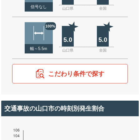
信号なし
山口県
全国
100%
5.0
5.0
幅～5.5m
山口県
全国
こだわり条件で探す
交通事故の山口市の時刻別発生割合