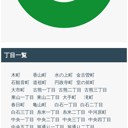
丁目一覧
木町
香山町
水の上町
金古曽町
石観音町
道祖町
円政寺町
堂の前町
大市町
古熊一丁目
古熊二丁目
古熊三丁目
東山一丁目
東山二丁目
大手町
滝町
春日町
亀山町
白石一丁目
白石二丁目
白石三丁目
糸米一丁目
糸米二丁目
中河原町
中央一丁目
中央二丁目
中央三丁目
中央四丁目
中央五丁目
旭通り一丁目
旭通り二丁目