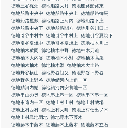
徳地三谷梶畑
徳地船路大月
徳地船路船路東
徳地船路中央中
徳地船路中央上
徳地船路御馬
徳地船路屋敷
徳地船路上河内
徳地船路下庄
徳地船路中央下
徳地船路間方
徳地引谷川口上
徳地引谷中村中
徳地引谷中村上
徳地引谷夏焼下
徳地引谷夏焼中
徳地引谷夏焼上
徳地柚木川上
徳地柚木猿岡
徳地柚木中野
徳地柚木刀迫
徳地柚木大内谷
徳地柚木小対
徳地柚木高巣
徳地柚木柚木
徳地柚木滑
徳地柚木大土路
徳地野谷横山
徳地野谷祖父
徳地野谷下野谷
徳地野谷上野谷
徳地鯖河内上角一区
徳地鯖河内鯖
徳地鯖河内安養地一区
徳地串山の奥
徳地串上串一区
徳地串下串一区
徳地串遠内一区
徳地上村上村
徳地上村蔵場
徳地上村西村
徳地上村大町
徳地上村仕出ノ木
徳地上村島地団地
徳地藤木下藤木
徳地藤木中藤木
徳地藤木上藤木
徳地藤木立石