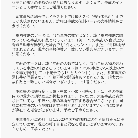
状等含め現実の事故の状況とは異なります。あくまで、事故のイメ
ージとして参考までにご活用ください。
・多重事故の場合でもイラスト上では最大２台（歩行者含む）まで
しか表現されていません。詳細は事故の個別ページの文字情報をご
参照ください。
・車両種別のデータは、該当車両の数ではなく、該当車両種別の関
わっている事故の件数となっています（例：1つの事故で2台以上の
普通自動車が衝突した場合でも1件とカウント）。また、不明車両が
含まれるため、現実の事故件数と一致しない場合がございます。ご
注意ください。
・年齢のデータは、該当年齢の人数ではなく、該当年齢人物の関わ
っている事故の件数となっています（例：1つの事故で2人以上の25
～34歳が関係している場合でも1件とカウント）。また、多重事故の
運転手や同乗者など、年齢不明の関係者も含まれるため、現実の事
故件数と一致しない場合がございます。ご注意ください。
・事故毎の損壊程度（大破・中破・小破・損害なし）は、その事故
内での最大の損壊程度が掲載されます。そのため、大破事故と表示
されていても、中破や小破の車両が存在する場合がございます。同
様に死亡者のいる事故は死亡事故と表記していますが、他に負傷者
が存在する場合がございます。予めご了承ください。
・事故発生地点の町丁目は2020年国勢調査時点の住所情報を元に推
定しています。現在の町丁目名と異なる場合がございますので、あ
らかじめご了承ください。