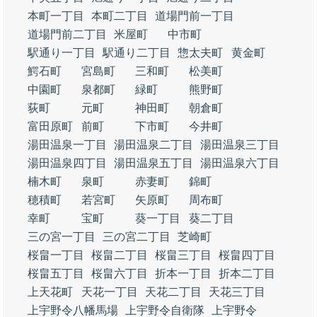
本町一丁目
本町二丁目
道場門前一丁目
道場門前二丁目
米屋町
中市町
駅通り一丁目
駅通り二丁目
惣太夫町
黄金町
鰐石町
宮島町
三和町
松美町
中園町
泉都町
緑町
熊野町
荻町
元町
神田町
朝倉町
富田原町
前町
下市町
今井町
湯田温泉一丁目
湯田温泉二丁目
湯田温泉三丁目
湯田温泉四丁目
湯田温泉五丁目
湯田温泉六丁目
楠木町
泉町
赤妻町
錦町
穂積町
若宮町
矢原町
周布町
幸町
宝町
葵一丁目
葵二丁目
三の宮一丁目
三の宮二丁目
芝崎町
桜畠一丁目
桜畠二丁目
桜畠三丁目
桜畠四丁目
桜畠五丁目
桜畠六丁目
折本一丁目
折本二丁目
上天花町
天花一丁目
天花二丁目
天花三丁目
上宇野令八幡馬場
上宇野令自衛隊
上宇野令