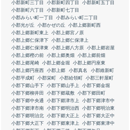
小郡新町三丁目
小郡新町四丁目
小郡新町五丁目
小郡新町六丁目
小郡新町七丁目
小郡みらい町一丁目
小郡みらい町二丁目
小郡光が丘
小郡かぜの丘
小郡上郷新町西
小郡上郷新町東上
小郡上郷宮ノ原
小郡上郷仁保津下
小郡上郷仁保津上
小郡上郷仁保津東
小郡上郷八方原
小郡上郷岩屋
小郡上郷樫の前
小郡上郷奥畑
小郡上郷前畑
小郡上郷尾崎
小郡上郷金堀
小郡上郷円座東
小郡上郷円座西
小郡上郷
小郡真名
小郡維新町
小郡平成町
小郡栄町
小郡給領町
小郡三軒屋町
小郡下郷山手下
小郡下郷山手上
小郡下郷金堀
小郡下郷柳井田
小郡下郷蔵敷
小郡下郷田町
小郡下郷中央通
小郡下郷津市上
小郡下郷津市中
小郡下郷津市南
小郡下郷明治西
小郡下郷明治東
小郡下郷明治北
小郡下郷大正上
小郡下郷大正中
小郡下郷大正下
小郡下郷東津上
小郡下郷東津中