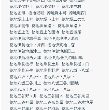
徳地大字小古祖片山
徳地堀才谷
徳地堀関
徳地堀伏野上
徳地堀伏野下
徳地堀中村
徳地堀旭
徳地堀堀
徳地堀本町
徳地堀西川
徳地堀上庄方
徳地堀下庄方
徳地堀二の宮
徳地堀開作
徳地堀須路下
徳地堀須路上
徳地堀上佐
徳地堀上佐団地
徳地堀漆尾
徳地伊賀地志手原
徳地伊賀地沖ノ原東
徳地伊賀地沖ノ原西
徳地伊賀地古森
徳地伊賀地船津上
徳地伊賀地新田上
徳地伊賀地西大津
徳地伊賀地伊賀地団地
徳地岸見徳行
徳地岸見土井
徳地岸見樋ノ口
徳地岸見麻生
徳地岸見野尻
徳地八坂下八坂下
徳地八坂下八坂中
徳地八坂下八坂上
徳地八坂三谷川上
徳地八坂三谷川団地
徳地八坂上八坂下
徳地八坂上八坂上
徳地三谷野々井
徳地三谷国木
徳地三谷巣垣
徳地三谷神原
徳地三谷奈良原
徳地三谷木地屋
徳地三谷奥谷
徳地三谷羽高
徳地三谷桃木