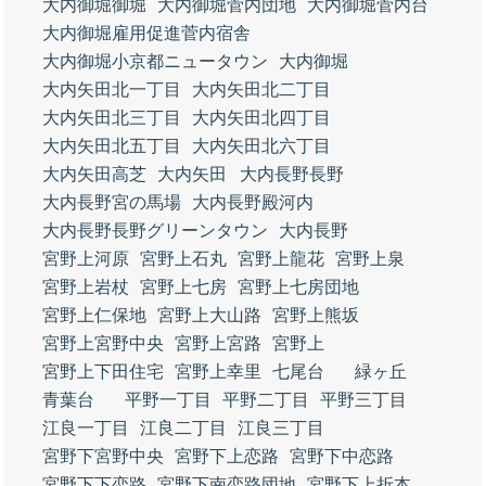
大内御堀御堀
大内御堀菅内団地
大内御堀菅内台
大内御堀雇用促進菅内宿舎
大内御堀小京都ニュータウン
大内御堀
大内矢田北一丁目
大内矢田北二丁目
大内矢田北三丁目
大内矢田北四丁目
大内矢田北五丁目
大内矢田北六丁目
大内矢田高芝
大内矢田
大内長野長野
大内長野宮の馬場
大内長野殿河内
大内長野長野グリーンタウン
大内長野
宮野上河原
宮野上石丸
宮野上龍花
宮野上泉
宮野上岩杖
宮野上七房
宮野上七房団地
宮野上仁保地
宮野上大山路
宮野上熊坂
宮野上宮野中央
宮野上宮路
宮野上
宮野上下田住宅
宮野上幸里
七尾台
緑ヶ丘
青葉台
平野一丁目
平野二丁目
平野三丁目
江良一丁目
江良二丁目
江良三丁目
宮野下宮野中央
宮野下上恋路
宮野下中恋路
宮野下下恋路
宮野下南恋路団地
宮野下上折本