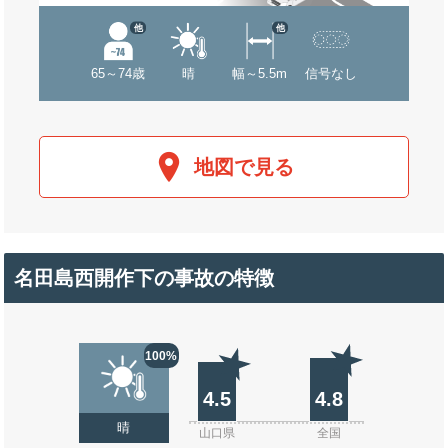
他
他
65～74歳
晴
幅～5.5m
信号なし
地図で見る
名田島西開作下の事故の特徴
100%
4.5
4.8
晴
山口県
全国