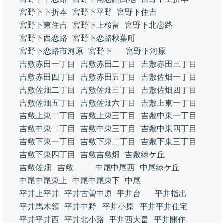
宮野下下折本
宮野下平野
宮野下住吉
宮野下東住吉
宮野下上桜畠
宮野下北恋路
宮野下西恋路
宮野下恋路秋葉町
宮野下恋路市河原
宮野下
宮野下河原
吉敷赤田一丁目
吉敷赤田二丁目
吉敷赤田三丁目
吉敷赤田四丁目
吉敷赤田五丁目
吉敷佐畑一丁目
吉敷佐畑二丁目
吉敷佐畑三丁目
吉敷佐畑四丁目
吉敷佐畑五丁目
吉敷佐畑六丁目
吉敷上東一丁目
吉敷上東二丁目
吉敷上東三丁目
吉敷中東一丁目
吉敷中東二丁目
吉敷中東三丁目
吉敷中東四丁目
吉敷下東一丁目
吉敷下東二丁目
吉敷下東三丁目
吉敷下東四丁目
吉敷吉敷畑
吉敷緑ケ丘
吉敷佐畑
吉敷
中尾中尾西
中尾緑ケ丘
中尾中尾東上
中尾中尾東下
中尾
平井上平井
平井古曽中原
平井台
平井指出
平井馬木領
平井中野
平井小原
平井平井住宅
平井平井西
平井北小路
平井西大畠
平井開作