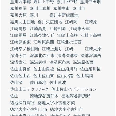
嘉川西本郷
嘉川上中野
嘉川下中野
嘉川中田畑
嘉川福岡
嘉川上嘉川
嘉川中市
嘉川市
嘉川大原
嘉川
嘉川中野緑団地
嘉川丸山団地
嘉川矢広団地
江崎岡
江崎原
江崎向原
江崎高見
江崎相原
江崎東今津
江崎岡屋
江崎今津ケ丘
江崎上高根
江崎下高根
江崎原条東
江崎原条西
江崎北の江西
江崎幸ノ橋団地
江崎上渡り
江崎
江崎大原
深溝今井
深溝北の江東
深溝深溝東
深溝深溝西
深溝寄江
深溝唐樋
深溝原条東
深溝原条西
佐山由良前
佐山由良後
佐山須川前
佐山須川後
佐山佐山西
佐山佐山東
佐山小路
佐山鳩岡
佐山渚
佐山新地
佐山遠波
佐山山口テクノパ‐ク
佐山佐山ハビテーション
佐山
徳地深谷茂知木
徳地深谷御所野
徳地深谷深谷
徳地大字小古祖才契
徳地大字小古祖上市
徳地大字小古祖市