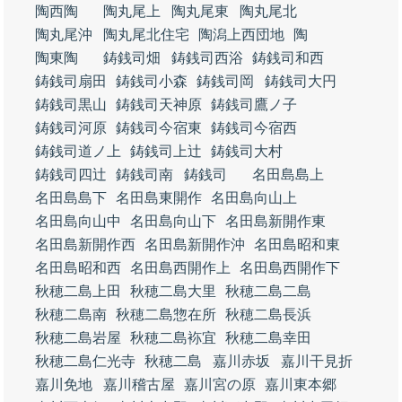
陶西陶
陶丸尾上
陶丸尾東
陶丸尾北
陶丸尾沖
陶丸尾北住宅
陶潟上西団地
陶
陶東陶
鋳銭司畑
鋳銭司西浴
鋳銭司和西
鋳銭司扇田
鋳銭司小森
鋳銭司岡
鋳銭司大円
鋳銭司黒山
鋳銭司天神原
鋳銭司鷹ノ子
鋳銭司河原
鋳銭司今宿東
鋳銭司今宿西
鋳銭司道ノ上
鋳銭司上辻
鋳銭司大村
鋳銭司四辻
鋳銭司南
鋳銭司
名田島島上
名田島島下
名田島東開作
名田島向山上
名田島向山中
名田島向山下
名田島新開作東
名田島新開作西
名田島新開作沖
名田島昭和東
名田島昭和西
名田島西開作上
名田島西開作下
秋穂二島上田
秋穂二島大里
秋穂二島二島
秋穂二島南
秋穂二島惣在所
秋穂二島長浜
秋穂二島岩屋
秋穂二島袮宜
秋穂二島幸田
秋穂二島仁光寺
秋穂二島
嘉川赤坂
嘉川干見折
嘉川免地
嘉川稽古屋
嘉川宮の原
嘉川東本郷