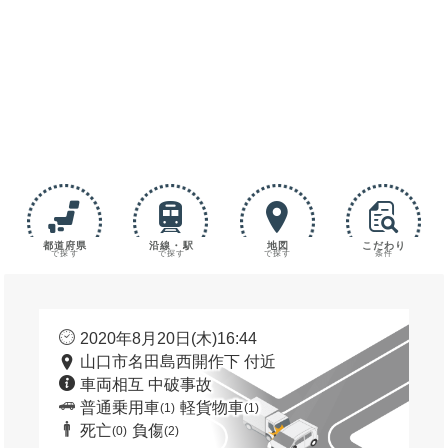
都道府県
沿線・駅
地図
こだわり
で探す
で探す
で探す
条件
2020年8月20日(木)16:44
山口市名田島西開作下 付近
車両相互 中破事故
普通乗用車
軽貨物車
(1)
(1)
死亡
負傷
(0)
(2)