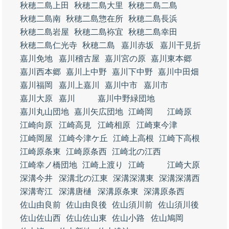
秋穂二島上田
秋穂二島大里
秋穂二島二島
秋穂二島南
秋穂二島惣在所
秋穂二島長浜
秋穂二島岩屋
秋穂二島袮宜
秋穂二島幸田
秋穂二島仁光寺
秋穂二島
嘉川赤坂
嘉川干見折
嘉川免地
嘉川稽古屋
嘉川宮の原
嘉川東本郷
嘉川西本郷
嘉川上中野
嘉川下中野
嘉川中田畑
嘉川福岡
嘉川上嘉川
嘉川中市
嘉川市
嘉川大原
嘉川
嘉川中野緑団地
嘉川丸山団地
嘉川矢広団地
江崎岡
江崎原
江崎向原
江崎高見
江崎相原
江崎東今津
江崎岡屋
江崎今津ケ丘
江崎上高根
江崎下高根
江崎原条東
江崎原条西
江崎北の江西
江崎幸ノ橋団地
江崎上渡り
江崎
江崎大原
深溝今井
深溝北の江東
深溝深溝東
深溝深溝西
深溝寄江
深溝唐樋
深溝原条東
深溝原条西
佐山由良前
佐山由良後
佐山須川前
佐山須川後
佐山佐山西
佐山佐山東
佐山小路
佐山鳩岡