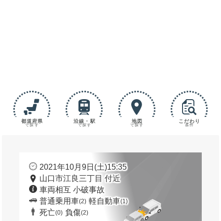
都道府県
沿線・駅
地図
こだわり
で探す
で探す
で探す
条件
2021年10月9日(土)15:35
山口市江良三丁目 付近
車両相互 小破事故
普通乗用車
軽自動車
(2)
(1)
死亡
負傷
(0)
(2)