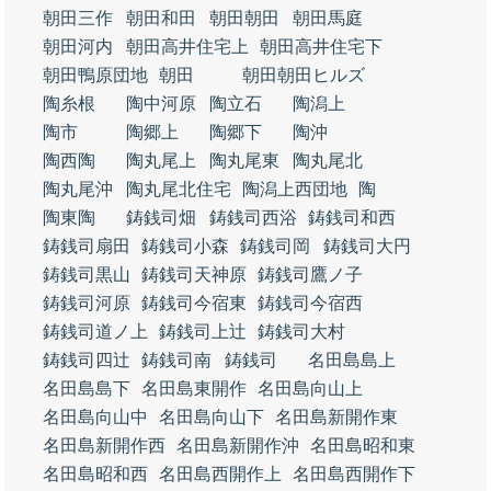
朝田三作
朝田和田
朝田朝田
朝田馬庭
朝田河内
朝田高井住宅上
朝田高井住宅下
朝田鴨原団地
朝田
朝田朝田ヒルズ
陶糸根
陶中河原
陶立石
陶潟上
陶市
陶郷上
陶郷下
陶沖
陶西陶
陶丸尾上
陶丸尾東
陶丸尾北
陶丸尾沖
陶丸尾北住宅
陶潟上西団地
陶
陶東陶
鋳銭司畑
鋳銭司西浴
鋳銭司和西
鋳銭司扇田
鋳銭司小森
鋳銭司岡
鋳銭司大円
鋳銭司黒山
鋳銭司天神原
鋳銭司鷹ノ子
鋳銭司河原
鋳銭司今宿東
鋳銭司今宿西
鋳銭司道ノ上
鋳銭司上辻
鋳銭司大村
鋳銭司四辻
鋳銭司南
鋳銭司
名田島島上
名田島島下
名田島東開作
名田島向山上
名田島向山中
名田島向山下
名田島新開作東
名田島新開作西
名田島新開作沖
名田島昭和東
名田島昭和西
名田島西開作上
名田島西開作下