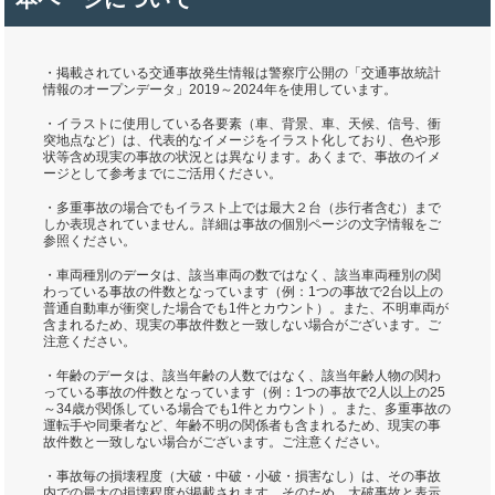
・掲載されている交通事故発生情報は警察庁公開の「交通事故統計
情報のオープンデータ」2019～2024年を使用しています。
・イラストに使用している各要素（車、背景、車、天候、信号、衝
突地点など）は、代表的なイメージをイラスト化しており、色や形
状等含め現実の事故の状況とは異なります。あくまで、事故のイメ
ージとして参考までにご活用ください。
・多重事故の場合でもイラスト上では最大２台（歩行者含む）まで
しか表現されていません。詳細は事故の個別ページの文字情報をご
参照ください。
・車両種別のデータは、該当車両の数ではなく、該当車両種別の関
わっている事故の件数となっています（例：1つの事故で2台以上の
普通自動車が衝突した場合でも1件とカウント）。また、不明車両が
含まれるため、現実の事故件数と一致しない場合がございます。ご
注意ください。
・年齢のデータは、該当年齢の人数ではなく、該当年齢人物の関わ
っている事故の件数となっています（例：1つの事故で2人以上の25
～34歳が関係している場合でも1件とカウント）。また、多重事故の
運転手や同乗者など、年齢不明の関係者も含まれるため、現実の事
故件数と一致しない場合がございます。ご注意ください。
・事故毎の損壊程度（大破・中破・小破・損害なし）は、その事故
内での最大の損壊程度が掲載されます。そのため、大破事故と表示