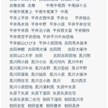
吉敷佐畑
吉敷
中尾中尾西
中尾緑ケ丘
中尾中尾東上
中尾中尾東下
中尾
平井上平井
平井古曽中原
平井台
平井指出
平井馬木領
平井中野
平井小原
平井平井住宅
平井平井西
平井北小路
平井西大畠
平井開作
平井県営平井団地
平井平川中央団地
平井姫山ひびき
平井小原団地
吉田馬木坂本
吉田神郷
吉田岡大塚
吉田閏
吉田大塚沖
吉田山口大学
吉田
吉田吉田団地
黒川閏
黒川岡小路
黒川小出
黒川河内
黒川中村
黒川黒川中央
黒川吉野
黒川堂紺
黒川平野
黒川田屋島
黒川福良
黒川小原
黒川大塚沖
黒川閏住宅
黒川北小路
黒川
黒川西京
黒川小原団地
黒川瀬利黒
矢原中矢原
矢原下矢原
矢原下湯田
矢原矢原住宅
矢原矢原第二住宅
朝田下湯田
朝田黒川市
朝田岩富
朝田坂東
朝田勝井
朝田高井