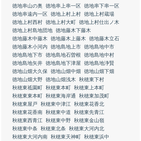
徳地串山の奥
徳地串上串一区
徳地串下串一区
徳地串遠内一区
徳地上村上村
徳地上村蔵場
徳地上村西村
徳地上村大町
徳地上村仕出ノ木
徳地上村島地団地
徳地藤木下藤木
徳地藤木中藤木
徳地藤木上藤木
徳地藤木立石
徳地藤木小河内
徳地島地上市
徳地島地中市
徳地島地下市
徳地島地石曽根
徳地島地中村
徳地島地矢井
徳地島地下津屋
徳地島地浄賢
徳地山畑大久保
徳地山畑中畑
徳地山畑下畑
徳地山畑大野
徳地山畑浅木
秋穂東下村
秋穂東祗園町
秋穂東本町
秋穂東上本町
秋穂東東本町
秋穂東海岸通
秋穂東加茂町
秋穂東屋戸
秋穂東中津江
秋穂東花香北
秋穂東花香南
秋穂東中道
秋穂東先青江
秋穂東西青江
秋穂東中野
秋穂東金山嶺
秋穂東中条
秋穂東北条
秋穂東大河内北
秋穂東大河内南
秋穂東天神町
秋穂東浜中