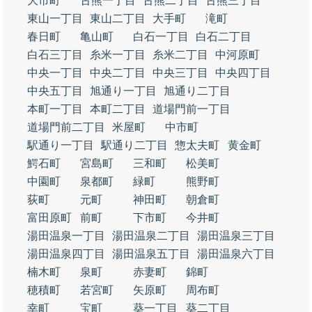
大市町
古熊一丁目
古熊二丁目
古熊三丁目
東山一丁目
東山二丁目
大手町
滝町
春日町
亀山町
白石一丁目
白石二丁目
白石三丁目
糸米一丁目
糸米二丁目
中河原町
中央一丁目
中央二丁目
中央三丁目
中央四丁目
中央五丁目
旭通り一丁目
旭通り二丁目
本町一丁目
本町二丁目
道場門前一丁目
道場門前二丁目
米屋町
中市町
駅通り一丁目
駅通り二丁目
惣太夫町
黄金町
鰐石町
宮島町
三和町
松美町
中園町
泉都町
緑町
熊野町
荻町
元町
神田町
朝倉町
富田原町
前町
下市町
今井町
湯田温泉一丁目
湯田温泉二丁目
湯田温泉三丁目
湯田温泉四丁目
湯田温泉五丁目
湯田温泉六丁目
楠木町
泉町
赤妻町
錦町
穂積町
若宮町
矢原町
周布町
幸町
宝町
葵一丁目
葵二丁目