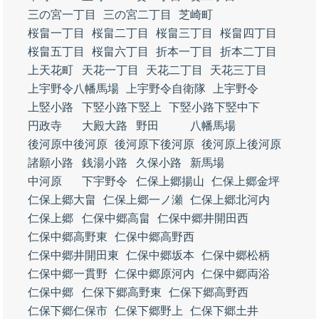
三の宮一丁目
三の宮二丁目
芝崎町
桜畠一丁目
桜畠二丁目
桜畠三丁目
桜畠四丁目
桜畠五丁目
桜畠六丁目
折本一丁目
折本二丁目
上天花町
天花一丁目
天花二丁目
天花三丁目
上宇野令八幡馬場
上宇野令自衛隊
上宇野令
上竪小路
下竪小路下竪上
下竪小路下竪中下
円政寺
大殿大路
野田
八幡馬場
後河原中後河原
後河原下後河原
後河原上後河原
諸願小路
銭湯小路
久保小路
新馬場
中河原
下宇野令
仁保上郷揚山
仁保上郷金坪
仁保上郷大畠
仁保上郷一ノ瀬
仁保上郷北河内
仁保上郷
仁保中郷高畠
仁保中郷井開田西
仁保中郷高野東
仁保中郷高野西
仁保中郷井開田東
仁保中郷坂本
仁保中郷松柄
仁保中郷一貫野
仁保中郷原河内
仁保中郷両浴
仁保中郷
仁保下郷高野東
仁保下郷高野西
仁保下郷仁保市
仁保下郷野上
仁保下郷土井