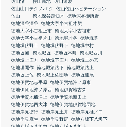
佐山渚
佐山新地
佐山遠波
佐山山口テクノパ‐ク
佐山佐山ハビテーション
佐山
徳地深谷茂知木
徳地深谷御所野
徳地深谷深谷
徳地大字小古祖才契
徳地大字小古祖上市
徳地大字小古祖市
徳地大字小古祖片山
徳地堀才谷
徳地堀関
徳地堀伏野上
徳地堀伏野下
徳地堀中村
徳地堀旭
徳地堀堀
徳地堀本町
徳地堀西川
徳地堀上庄方
徳地堀下庄方
徳地堀二の宮
徳地堀開作
徳地堀須路下
徳地堀須路上
徳地堀上佐
徳地堀上佐団地
徳地堀漆尾
徳地伊賀地志手原
徳地伊賀地沖ノ原東
徳地伊賀地沖ノ原西
徳地伊賀地古森
徳地伊賀地船津上
徳地伊賀地新田上
徳地伊賀地西大津
徳地伊賀地伊賀地団地
徳地岸見徳行
徳地岸見土井
徳地岸見樋ノ口
徳地岸見麻生
徳地岸見野尻
徳地八坂下八坂下
徳地八坂下八坂中
徳地八坂下八坂上