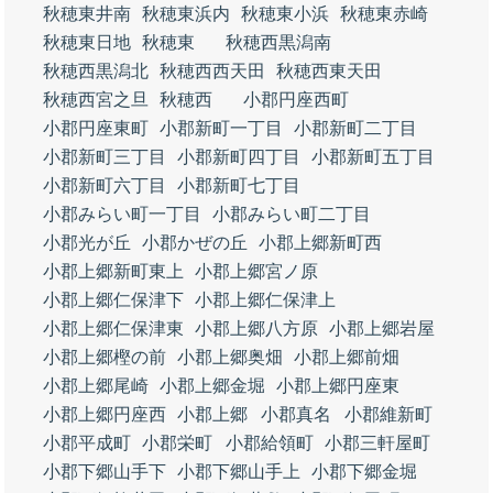
秋穂東井南
秋穂東浜内
秋穂東小浜
秋穂東赤崎
秋穂東日地
秋穂東
秋穂西黒潟南
秋穂西黒潟北
秋穂西西天田
秋穂西東天田
秋穂西宮之旦
秋穂西
小郡円座西町
小郡円座東町
小郡新町一丁目
小郡新町二丁目
小郡新町三丁目
小郡新町四丁目
小郡新町五丁目
小郡新町六丁目
小郡新町七丁目
小郡みらい町一丁目
小郡みらい町二丁目
小郡光が丘
小郡かぜの丘
小郡上郷新町西
小郡上郷新町東上
小郡上郷宮ノ原
小郡上郷仁保津下
小郡上郷仁保津上
小郡上郷仁保津東
小郡上郷八方原
小郡上郷岩屋
小郡上郷樫の前
小郡上郷奥畑
小郡上郷前畑
小郡上郷尾崎
小郡上郷金堀
小郡上郷円座東
小郡上郷円座西
小郡上郷
小郡真名
小郡維新町
小郡平成町
小郡栄町
小郡給領町
小郡三軒屋町
小郡下郷山手下
小郡下郷山手上
小郡下郷金堀