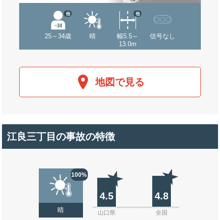
他
他
25～34歳
晴
幅5.5～
信号なし
13.0m
地図で見る
江良三丁目の事故の特徴
100%
4.5
4.8
晴
山口県
全国