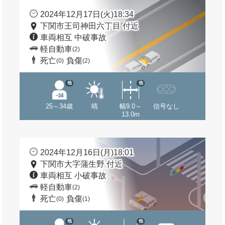
2024年12月17日(火)18:34
下関市王司神田六丁目 付近
車両相互 中破事故
軽自動車
(2)
死亡
負傷
(0)
(2)
他
他
25～34歳
晴
幅9.0～
信号なし
13.0m
2024年12月16日(月)18:01
下関市大字蒲生野 付近
車両相互 小破事故
軽自動車
(2)
死亡
負傷
(0)
(1)
他
他