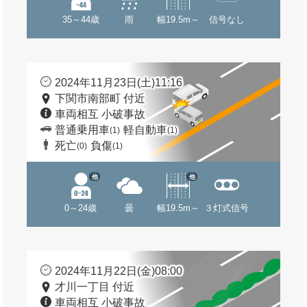
35～44歳
雨
幅19.5m～
信号なし
2024年11月23日(土)11:16
下関市南部町 付近
車両相互 小破事故
普通乗用車
軽自動車
(1)
(1)
死亡
負傷
(0)
(1)
他
他
0～24歳
曇
幅19.5m～
３灯式信号
2024年11月22日(金)08:00
才川一丁目 付近
車両相互 小破事故