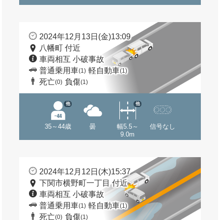
2024年12月13日(金)13:09
八幡町 付近
車両相互 小破事故
普通乗用車
軽自動車
(1)
(1)
死亡
負傷
(0)
(1)
他
他
35～44歳
曇
幅5.5～
信号なし
9.0m
2024年12月12日(木)15:37
下関市横野町一丁目 付近
車両相互 小破事故
普通乗用車
軽自動車
(1)
(1)
死亡
負傷
(0)
(1)