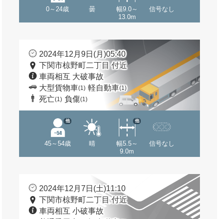
0～24歳
曇
幅9.0～
信号なし
13.0m
2024年12月9日(月)05:40
下関市椋野町二丁目 付近
車両相互 大破事故
大型貨物車
軽自動車
(1)
(1)
死亡
負傷
(1)
(1)
他
他
45～54歳
晴
幅5.5～
信号なし
9.0m
2024年12月7日(土)11:10
下関市椋野町二丁目 付近
車両相互 小破事故