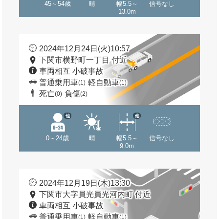
45～54歳
晴
幅5.5～
信号なし
13.0m
2024年12月24日(火)10:57
下関市横野町一丁目 付近
車両相互 小破事故
普通乗用車
軽自動車
(1)
(1)
死亡
負傷
(0)
(2)
他
他
0～24歳
晴
幅5.5～
信号なし
9.0m
2024年12月19日(木)13:30
下関市大字員光員光河内町 付近
車両相互 小破事故
普通乗用車
軽自動車
(1)
(1)