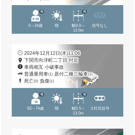
他
他
0～24歳
晴
幅9.0～
信号なし
13.0m
2024年12月12日(木)11:06
下関市向洋町二丁目 付近
車両相互 小破事故
普通乗用車
原付二種二輪車
(1)
(1)
死亡
負傷
(0)
(1)
他
他
65～74歳
晴
幅5.5～
３灯式信号
13.0m