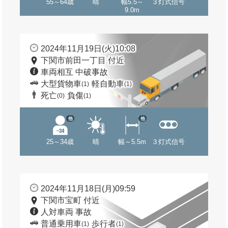
55～64歳
晴
幅5.5～
３灯式信号
9.0m
2024年11月19日(火)10:08
下関市前田一丁目 付近
車両相互 中破事故
大型貨物車
軽自動車
(1)
(1)
死亡
負傷
(0)
(1)
他
他
25～34歳
晴
幅～5.5m
３灯式信号
2024年11月18日(月)09:59
下関市宝町 付近
人対車両 事故
普通乗用車
歩行者
(1)
(1)