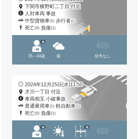
下関市横野町二丁目 付近
人対車両 事故
中型貨物車
歩行者
(1)
(1)
死亡
負傷
(0)
(1)
他
35～44歳
曇
信号なし
2024年12月25日(水)11:50
才川一丁目 付近
車両相互 小破事故
普通乗用車
軽自動車
(1)
(1)
死亡
負傷
(0)
(1)
他
他