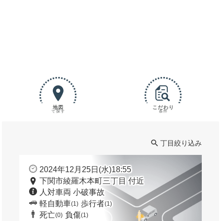
地図
こだわり
で探す
条件
丁目絞り込み
2024年12月25日(水)18:55
下関市綾羅木本町三丁目 付近
人対車両 小破事故
軽自動車
歩行者
(1)
(1)
死亡
負傷
(0)
(1)