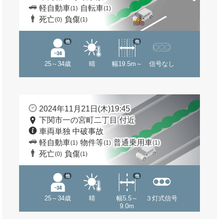
軽自動車
自転車
(1)
(1)
死亡
負傷
(0)
(1)
他
他
25～34歳
晴
幅19.5m～
信号なし
2024年11月21日(木)19:45
下関市一の宮町二丁目 付近
車両単独 中破事故
軽自動車
物件等
普通乗用車
(1)
(1)
(1)
死亡
負傷
(0)
(1)
他
他
25～34歳
晴
幅5.5～
３灯式信号
9.0m