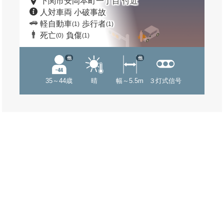
下関市安岡本町一丁目 付近
人対車両 小破事故
軽自動車
歩行者
(1)
(1)
死亡
負傷
(0)
(1)
他
他
35～44歳
晴
幅～5.5m
３灯式信号