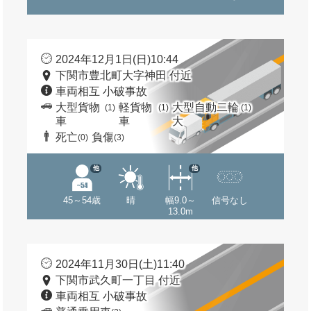
2024年12月1日(日)10:44
下関市豊北町大字神田 付近
車両相互 小破事故
大型貨物
軽貨物
大型自動二輪
(1)
(1)
(1)
車
車
大
死亡
負傷
(0)
(3)
他
他
45～54歳
晴
幅9.0～
信号なし
13.0m
2024年11月30日(土)11:40
下関市武久町一丁目 付近
車両相互 小破事故