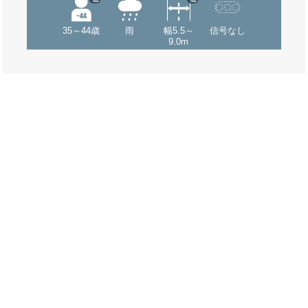
35～44歳
雨
幅5.5～
信号なし
9.0m