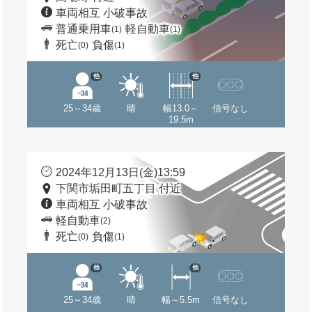
車両相互 小破事故
普通乗用車
軽自動車
(1)
(1)
死亡
負傷
(0)
(1)
他
他
25～34歳
晴
幅13.0～
信号なし
19.5m
2024年12月13日(金)13:59
下関市垢田町五丁目 付近
車両相互 小破事故
軽自動車
(2)
死亡
負傷
(0)
(1)
他
他
25～34歳
晴
幅～5.5m
信号なし