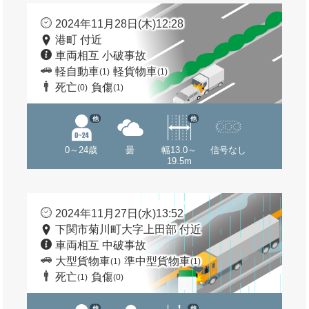
2024年11月28日(木)12:28
港町 付近
車両相互 小破事故
軽自動車
軽貨物車
(1)
(1)
死亡
負傷
(0)
(1)
他
他
0～24歳
曇
幅13.0～
信号なし
19.5m
2024年11月27日(水)13:52
下関市菊川町大字上田部 付近
車両相互 中破事故
大型貨物車
準中型貨物車
(1)
(1)
死亡
負傷
(1)
(0)
他
他