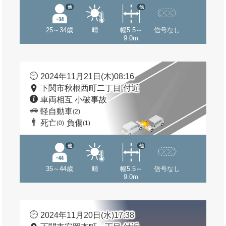
他
他
25～34歳
晴
幅5.5～
信号なし
9.0m
2024年11月21日(木)08:16
下関市秋根西町二丁目 付近
車両相互 小破事故
軽自動車
(2)
死亡
負傷
(0)
(1)
他
他
35～44歳
晴
幅5.5～
信号なし
9.0m
2024年11月20日(水)17:38