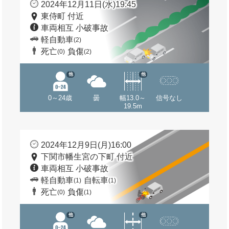
2024年12月11日(水)19:45
東侍町 付近
車両相互 小破事故
軽自動車
(2)
死亡
負傷
(0)
(2)
他
他
0～24歳
曇
幅13.0～
信号なし
19.5m
2024年12月9日(月)16:00
下関市幡生宮の下町 付近
車両相互 小破事故
軽自動車
自転車
(1)
(1)
死亡
負傷
(0)
(1)
他
他