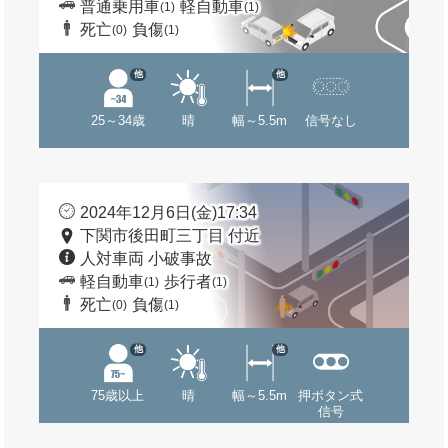
普通乗用車
軽自動車
(1)
(1)
死亡
負傷
(0)
(1)
他
他
25～34歳
晴
幅～5.5m
信号なし
2024年12月6日(金)17:34
下関市後田町三丁目 付近
人対車両 小破事故
軽自動車
歩行者
(1)
(1)
死亡
負傷
(0)
(1)
他
他
75歳以上
晴
幅～5.5m
押ボタン式
信号