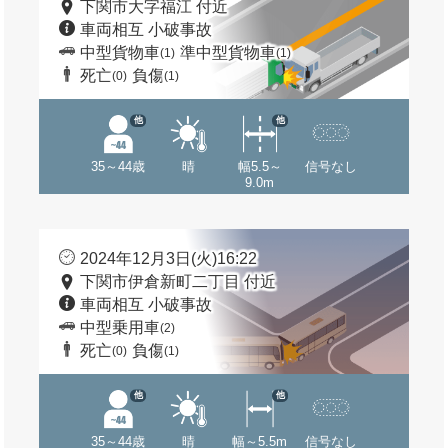
下関市大字福江 付近
車両相互 小破事故
中型貨物車
準中型貨物車
(1)
(1)
死亡
負傷
(0)
(1)
他
他
35～44歳
晴
幅5.5～
信号なし
9.0m
2024年12月3日(火)16:22
下関市伊倉新町二丁目 付近
車両相互 小破事故
中型乗用車
(2)
死亡
負傷
(0)
(1)
他
他
35～44歳
晴
幅～5.5m
信号なし