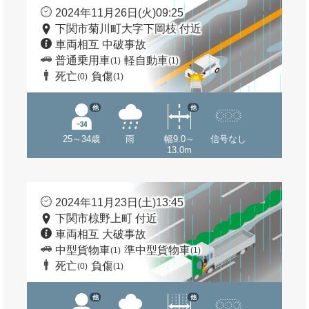
2024年11月26日(火)09:25
下関市菊川町大字下岡枝 付近
車両相互 中破事故
普通乗用車
軽自動車
(1)
(1)
死亡
負傷
(0)
(1)
他
他
25～34歳
雨
幅9.0～
信号なし
13.0m
2024年11月23日(土)13:45
下関市椋野上町 付近
車両相互 大破事故
中型貨物車
準中型貨物車
(1)
(1)
死亡
負傷
(0)
(1)
他
他