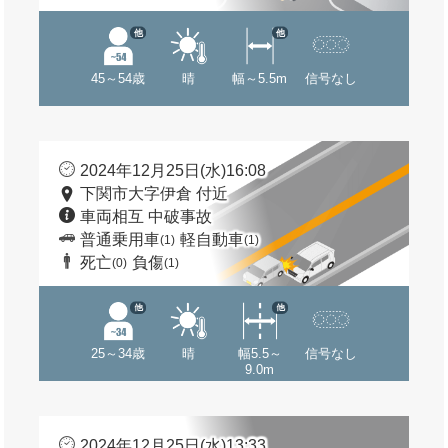
他
他
45～54歳
晴
幅～5.5m
信号なし
2024年12月25日(水)16:08
下関市大字伊倉 付近
車両相互 中破事故
普通乗用車
軽自動車
(1)
(1)
死亡
負傷
(0)
(1)
他
他
25～34歳
晴
幅5.5～
信号なし
9.0m
2024年12月25日(水)13:33