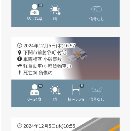
他
65～74歳
晴
信号なし
2024年12月5日(木)16:57
下関市前勝谷町 付近
車両相互 小破事故
軽自動車
軽貨物車
(1)
(1)
死亡
負傷
(0)
(2)
他
他
0～24歳
晴
幅～5.5m
信号なし
2024年12月5日(木)10:55