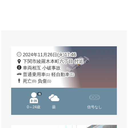
2024年11月26日(火)17:46
下関市綾羅木本町六丁目 付近
車両相互 小破事故
普通乗用車
軽自動車
(1)
(1)
死亡
負傷
(0)
(1)
他
0～24歳
曇
信号なし