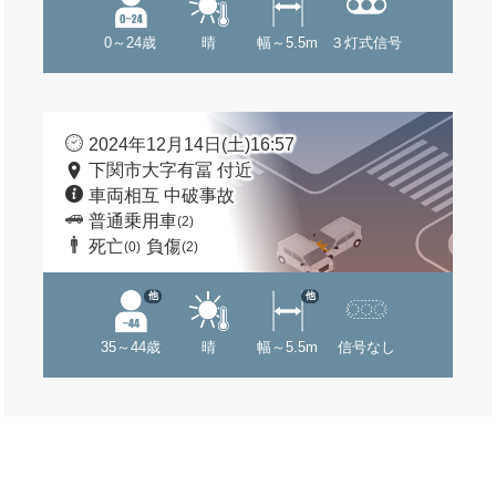
0～24歳
晴
幅～5.5m
３灯式信号
2024年12月14日(土)16:57
下関市大字有冨 付近
車両相互 中破事故
普通乗用車
(2)
死亡
負傷
(0)
(2)
他
他
35～44歳
晴
幅～5.5m
信号なし