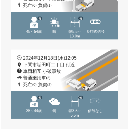
死亡
負傷
(0)
(1)
他
他
45～54歳
晴
幅5.5～
３灯式信号
13.0m
2024年12月18日(水)12:05
下関市垢田町二丁目 付近
車両相互 小破事故
普通乗用車
(2)
死亡
負傷
(0)
(2)
他
他
35～44歳
曇
幅3.5～
信号なし
5.5m