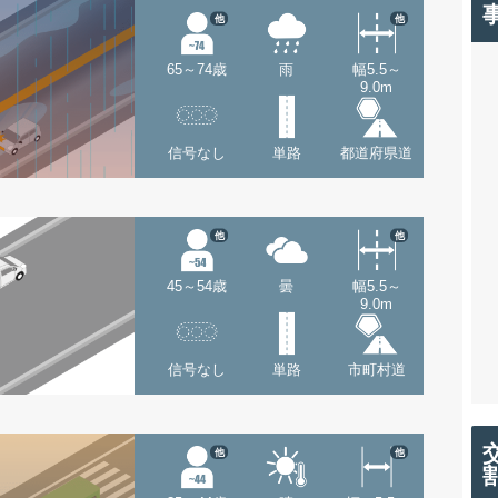
他
他
65～74歳
雨
幅5.5～
9.0m
信号なし
単路
都道府県道
他
他
45～54歳
曇
幅5.5～
9.0m
信号なし
単路
市町村道
他
他