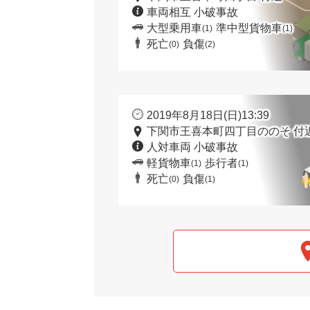
車両相互 小破事故
大型乗用車
準中型貨物車
(1)
(1)
死亡
負傷
(0)
(2)
2019年8月18日(日)13:39
下関市王喜本町四丁目ののそ 付
人対車両 小破事故
軽貨物車
歩行者
(1)
(1)
死亡
負傷
(0)
(1)