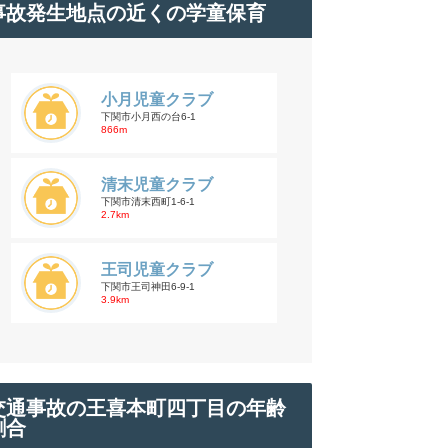
事故発生地点の近くの学童保育
小月児童クラブ
下関市小月西の台6-1
866m
清末児童クラブ
下関市清末西町1-6-1
2.7km
王司児童クラブ
下関市王司神田6-9-1
3.9km
交通事故の王喜本町四丁目の年齢
割合