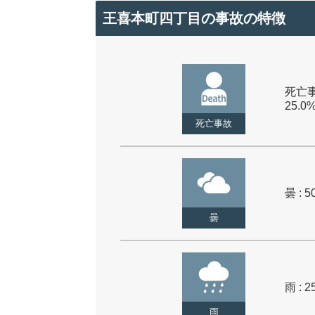
王喜本町四丁目の事故の特徴
死亡事
25.0
死亡事故
曇 : 5
曇
雨 : 2
雨