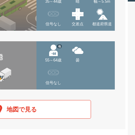
35～44歳
晴
幅～5.5m
信号なし
交差点
都道府県道
他
近
55～64歳
曇
信号なし
地図で見る