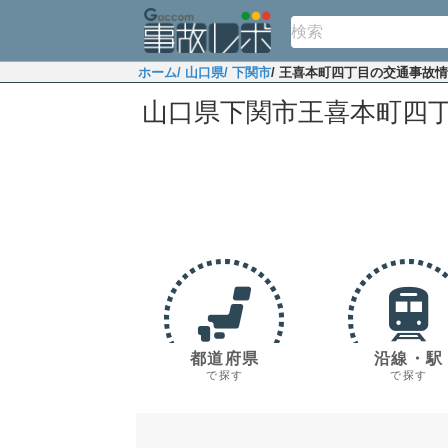
ホーム
/ 山口県
/ 下関市
/ 王喜本町四丁目の交通事故
山口県下関市王喜本町四
都道府県
沿線・駅
で探す
で探す