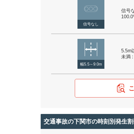
信号な
100.
信号なし
5.5m
未満 :
幅5.5～9.0m
交通事故の下関市の時刻別発生割