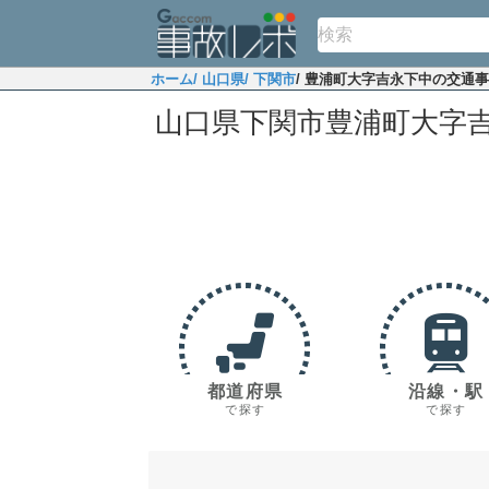
ホーム
/ 山口県
/ 下関市
/ 豊浦町大字吉永下中の交通
山口県下関市豊浦町大字
都道府県
沿線・駅
で探す
で探す