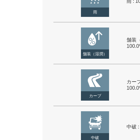
雨 : 1
雨
舗装（
100.
舗装（湿潤）
カーブ
100.
カーブ
中破 :
中破