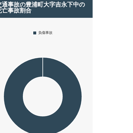
交通事故の豊浦町大字吉永下中の
死亡事故割合