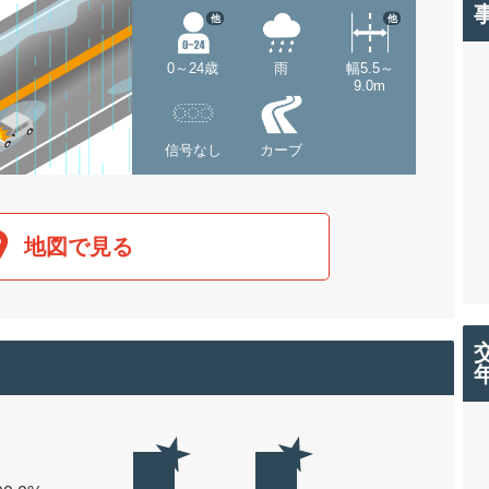
他
他
0～24歳
雨
幅5.5～
9.0m
信号なし
カーブ
地図で見る