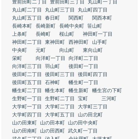
豊前田町二丁目
豊前田町三丁目
丸山町一丁目
丸山町二丁目
丸山町三丁目
丸山町四丁目
丸山町五丁目
春日町
関西町
関西本町
長崎本町
長崎新町
長崎中央町
笹山町
上条町
長崎町
桜山町
神田町一丁目
神田町二丁目
東神田町
西神田町
山手町
中央町
元町
向山町
東向山町
栄町
向洋町一丁目
向洋町二丁目
向洋町三丁目
羽山町
後田町一丁目
後田町二丁目
後田町三丁目
後田町四丁目
後田町五丁目
石神町
幡生町一丁目
幡生町二丁目
幡生本町
幡生新町
幡生宮の下町
生野町一丁目
生野町二丁目
宝町
三河町
大学町一丁目
大学町二丁目
大学町三丁目
大学町四丁目
大学町五丁目
山の田北町
山の田東町
山の田本町
山の田中央町
山の田南町
山の田西町
武久町一丁目
武久町二丁目
汐入町
金比羅町
大坪本町