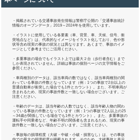
・掲載されている交通事故発生情報は警察庁公開の「交通事故統計
情報のオープンデータ」2019～2024年を使用しています。
・イラストに使用している各要素（車、背景、車、天候、信号、衝
突地点など）は、代表的なイメージをイラスト化しており、色や形
状等含め現実の事故の状況とは異なります。あくまで、事故のイメ
ージとして参考までにご活用ください。
・多重事故の場合でもイラスト上では最大２台（歩行者含む）まで
しか表現されていません。詳細は事故の個別ページの文字情報をご
参照ください。
・車両種別のデータは、該当車両の数ではなく、該当車両種別の関
わっている事故の件数となっています（例：1つの事故で2台以上の
普通自動車が衝突した場合でも1件とカウント）。また、不明車両が
含まれるため、現実の事故件数と一致しない場合がございます。ご
注意ください。
・年齢のデータは、該当年齢の人数ではなく、該当年齢人物の関わ
っている事故の件数となっています（例：1つの事故で2人以上の25
～34歳が関係している場合でも1件とカウント）。また、多重事故の
運転手や同乗者など、年齢不明の関係者も含まれるため、現実の事
故件数と一致しない場合がございます。ご注意ください。
・事故毎の損壊程度（大破・中破・小破・損害なし）は、その事故
内での最大の損壊程度が掲載されます。そのため、大破事故と表示