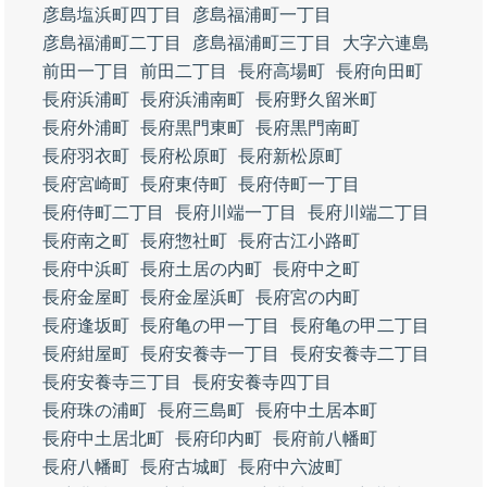
彦島塩浜町四丁目
彦島福浦町一丁目
彦島福浦町二丁目
彦島福浦町三丁目
大字六連島
前田一丁目
前田二丁目
長府高場町
長府向田町
長府浜浦町
長府浜浦南町
長府野久留米町
長府外浦町
長府黒門東町
長府黒門南町
長府羽衣町
長府松原町
長府新松原町
長府宮崎町
長府東侍町
長府侍町一丁目
長府侍町二丁目
長府川端一丁目
長府川端二丁目
長府南之町
長府惣社町
長府古江小路町
長府中浜町
長府土居の内町
長府中之町
長府金屋町
長府金屋浜町
長府宮の内町
長府逢坂町
長府亀の甲一丁目
長府亀の甲二丁目
長府紺屋町
長府安養寺一丁目
長府安養寺二丁目
長府安養寺三丁目
長府安養寺四丁目
長府珠の浦町
長府三島町
長府中土居本町
長府中土居北町
長府印内町
長府前八幡町
長府八幡町
長府古城町
長府中六波町