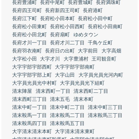
長府豊浦町
長府中尾町
長府豊城町
長府満珠町
長府四王司町
長府新四王司町
長府港町
長府江下町
長府松小田本町
長府松小田中町
長府松小田東町
長府松小田西町
長府松小田南町
長府松小田北町
長府扇町
ゆめタウン
長府才川一丁目
長府才川二丁目
千鳥ケ丘町
長府羽衣南町
長府日の出町
大字前田
大字高畑
大字松小田
大字才川
大字豊浦村
王司観音町
大字宇部宇部西町
大字宇部宇部南町
大字宇部宇部上町
大字山田
大字員光員光河内町
大字員光員光中村町
大字員光員光下組町
清末陣屋
清末西町一丁目
清末西町二丁目
清末西町三丁目
清末五毛
清末本町
清末中町一丁目
清末中町二丁目
清末中町三丁目
清末鞍馬一丁目
清末鞍馬二丁目
清末鞍馬三丁目
清末鞍馬四丁目
清末鞍馬五丁目
大字清末清末本町
大字清末清末東町