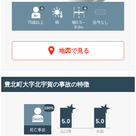
他
他
75歳以上
晴
幅5.5～
信号なし
9.0m
地図で見る
豊北町大字北宇賀の事故の特徴
100%
5.0
5.0
死亡事故
山口県
全国