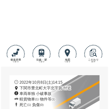
都道府県
沿線・駅
地図
こだわり
で探す
で探す
で探す
条件
2022年10月8日(土)14:15
下関市豊北町大字北宇賀 付近
車両単独 小破事故
軽貨物車
物件等
(1)
(1)
死亡
負傷
(1)
(0)