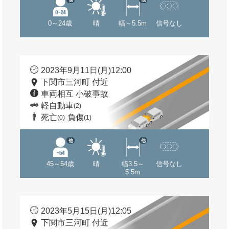
0～24歳
晴
幅～5.5m
信号なし
2023年9月11日(月)12:00
下関市三河町 付近
車両相互 小破事故
軽自動車
(2)
死亡
負傷
(0)
(1)
他
他
45～54歳
晴
幅3.5～
信号なし
5.5m
2023年5月15日(月)12:05
下関市三河町 付近