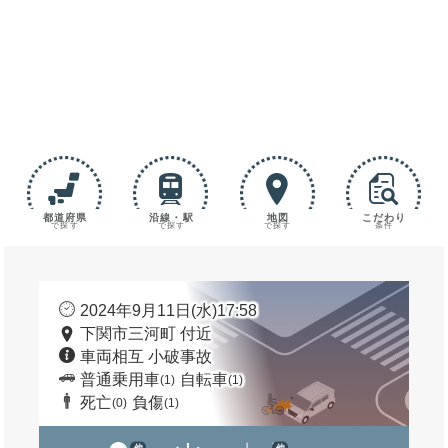
都道府県
沿線・駅
地図
こだわり
で探す
で探す
で探す
条件
2024年9月11日(水)17:58
下関市三河町 付近
車両相互 小破事故
普通乗用車
自転車
(1)
(1)
死亡
負傷
(0)
(1)
他
他