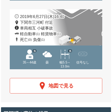
2019年6月27日(木)16:40
下関市三河町 付近
車両相互 小破事故
軽自動車
軽貨物車
(1)
(1)
死亡
負傷
(0)
(1)
他
他
35～44歳
曇
幅5.5～
信号なし
13.0m
地図で見る