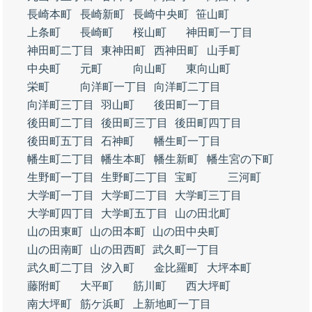
長崎本町
長崎新町
長崎中央町
笹山町
上条町
長崎町
桜山町
神田町一丁目
神田町二丁目
東神田町
西神田町
山手町
中央町
元町
向山町
東向山町
栄町
向洋町一丁目
向洋町二丁目
向洋町三丁目
羽山町
後田町一丁目
後田町二丁目
後田町三丁目
後田町四丁目
後田町五丁目
石神町
幡生町一丁目
幡生町二丁目
幡生本町
幡生新町
幡生宮の下町
生野町一丁目
生野町二丁目
宝町
三河町
大学町一丁目
大学町二丁目
大学町三丁目
大学町四丁目
大学町五丁目
山の田北町
山の田東町
山の田本町
山の田中央町
山の田南町
山の田西町
武久町一丁目
武久町二丁目
汐入町
金比羅町
大坪本町
藤附町
大平町
筋川町
西大坪町
南大坪町
筋ケ浜町
上新地町一丁目