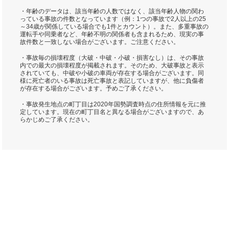
・年齢のデータは、該当年齢の人数ではなく、該当年齢人物の関わ
っている事故の件数となっています（例：1つの事故で2人以上の25
～34歳が関係している場合でも1件とカウント）。また、多重事故の
運転手や同乗者など、年齢不明の関係者も含まれるため、現実の事
故件数と一致しない場合がございます。ご注意ください。
・事故毎の損壊程度（大破・中破・小破・損害なし）は、その事故
内での最大の損壊程度が掲載されます。そのため、大破事故と表示
されていても、中破や小破の車両が存在する場合がございます。同
様に死亡者のいる事故は死亡事故と表記していますが、他に負傷者
が存在する場合がございます。予めご了承ください。
・事故発生地点の町丁目は2020年国勢調査時点の住所情報を元に推
定しています。現在の町丁目名と異なる場合がございますので、あ
らかじめご了承ください。