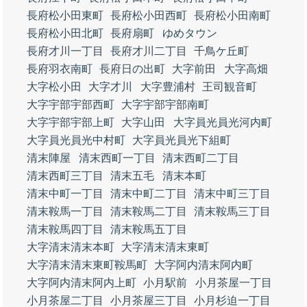
長府松小田東町
長府松小田西町
長府松小田南町
長府松小田北町
長府扇町
ゆめタウン
長府才川一丁目
長府才川二丁目
千鳥ケ丘町
長府羽衣南町
長府日の出町
大字前田
大字高畑
大字松小田
大字才川
大字豊浦村
王司観音町
大字宇部宇部西町
大字宇部宇部南町
大字宇部宇部上町
大字山田
大字員光員光河内町
大字員光員光中村町
大字員光員光下組町
清末陣屋
清末西町一丁目
清末西町二丁目
清末西町三丁目
清末五毛
清末本町
清末中町一丁目
清末中町二丁目
清末中町三丁目
清末鞍馬一丁目
清末鞍馬二丁目
清末鞍馬三丁目
清末鞍馬四丁目
清末鞍馬五丁目
大字清末清末本町
大字清末清末東町
大字清末清末東町鞍馬町
大字阿内清末阿内町
大字阿内清末阿内上町
小月駅前
小月茶屋一丁目
小月茶屋二丁目
小月茶屋三丁目
小月杉迫一丁目