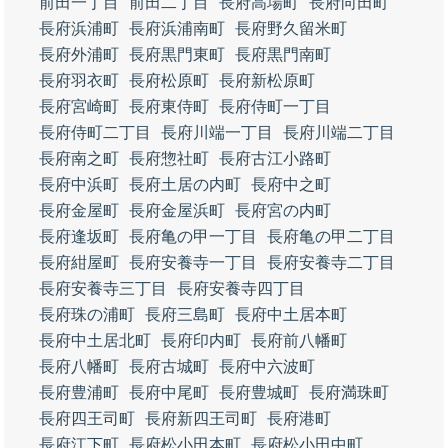
前田一丁目
前田二丁目
長府高場町
長府向田町
長府浜浦町
長府浜浦南町
長府野久留米町
長府外浦町
長府黒門東町
長府黒門南町
長府羽衣町
長府松原町
長府新松原町
長府宮崎町
長府東侍町
長府侍町一丁目
長府侍町二丁目
長府川端一丁目
長府川端二丁目
長府南之町
長府惣社町
長府古江小路町
長府中浜町
長府土居の内町
長府中之町
長府金屋町
長府金屋浜町
長府宮の内町
長府逢坂町
長府亀の甲一丁目
長府亀の甲二丁目
長府紺屋町
長府安養寺一丁目
長府安養寺二丁目
長府安養寺三丁目
長府安養寺四丁目
長府珠の浦町
長府三島町
長府中土居本町
長府中土居北町
長府印内町
長府前八幡町
長府八幡町
長府古城町
長府中六波町
長府豊浦町
長府中尾町
長府豊城町
長府満珠町
長府四王司町
長府新四王司町
長府港町
長府江下町
長府松小田本町
長府松小田中町