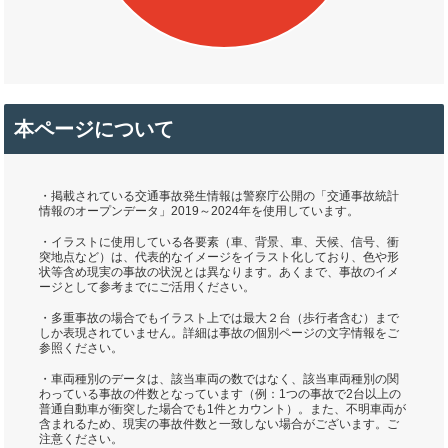
本ページについて
・掲載されている交通事故発生情報は警察庁公開の「交通事故統計
情報のオープンデータ」2019～2024年を使用しています。
・イラストに使用している各要素（車、背景、車、天候、信号、衝
突地点など）は、代表的なイメージをイラスト化しており、色や形
状等含め現実の事故の状況とは異なります。あくまで、事故のイメ
ージとして参考までにご活用ください。
・多重事故の場合でもイラスト上では最大２台（歩行者含む）まで
しか表現されていません。詳細は事故の個別ページの文字情報をご
参照ください。
・車両種別のデータは、該当車両の数ではなく、該当車両種別の関
わっている事故の件数となっています（例：1つの事故で2台以上の
普通自動車が衝突した場合でも1件とカウント）。また、不明車両が
含まれるため、現実の事故件数と一致しない場合がございます。ご
注意ください。