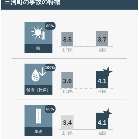
三河町の事故の特徴
80%
3.5
3.7
晴
山口県
全国
100%
3.9
4.1
舗装（乾燥）
山口県
全国
60%
3.4
4.1
単路
山口県
全国