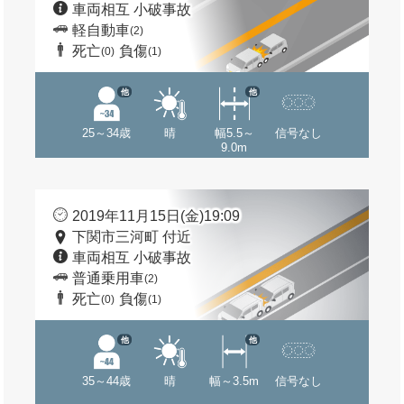
車両相互 小破事故
軽自動車
(2)
死亡
負傷
(0)
(1)
他
他
25～34歳
晴
幅5.5～
信号なし
9.0m
2019年11月15日(金)19:09
下関市三河町 付近
車両相互 小破事故
普通乗用車
(2)
死亡
負傷
(0)
(1)
他
他
35～44歳
晴
幅～3.5m
信号なし