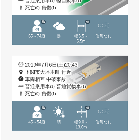
普通乗用車
軽自動車
(1)
(1)
死亡
負傷
(0)
(1)
他
他
65～74歳
曇
幅3.5～
信号なし
5.5m
2019年7月6日(土)20:43
下関市大坪本町 付近
車両相互 中破事故
普通乗用車
普通貨物車
(1)
(1)
死亡
負傷
(0)
(1)
他
他
45～54歳
晴
幅9.0～
信号なし
13.0m