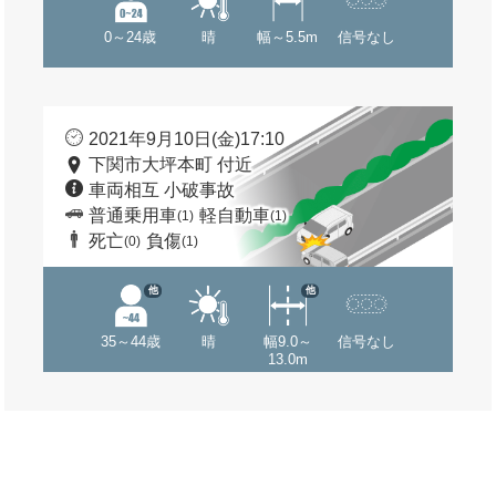
0～24歳
晴
幅～5.5m
信号なし
2021年9月10日(金)17:10
下関市大坪本町 付近
車両相互 小破事故
普通乗用車
軽自動車
(1)
(1)
死亡
負傷
(0)
(1)
他
他
35～44歳
晴
幅9.0～
信号なし
13.0m