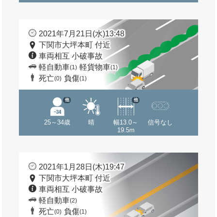
2021年7月21日(水)13:48
下関市大坪本町 付近
車両相互 小破事故
軽自動車
軽貨物車
(1)
(1)
死亡
負傷
(0)
(1)
他
他
25～34歳
晴
幅13.0～
信号なし
19.5m
2021年1月28日(木)19:47
下関市大坪本町 付近
車両相互 小破事故
軽自動車
(2)
死亡
負傷
(0)
(1)