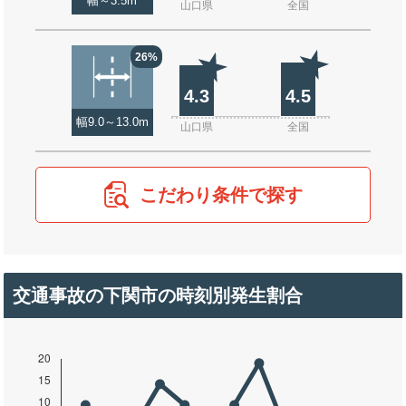
幅～3.5m
山口県
全国
26%
4.3
4.5
幅9.0～13.0m
山口県
全国
こだわり条件で探す
交通事故の下関市の時刻別発生割合