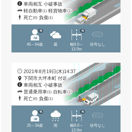
車両相互 小破事故
軽自動車
軽貨物車
(1)
(1)
死亡
負傷
(0)
(1)
他
他
45～54歳
曇
幅9.0～
信号なし
13.0m
2021年8月19日(木)14:37
下関市大坪本町 付近
車両相互 小破事故
普通乗用車
自転車
(1)
(1)
死亡
負傷
(0)
(1)
他
他
25～34歳
雨
幅9.0～
信号なし
13.0m