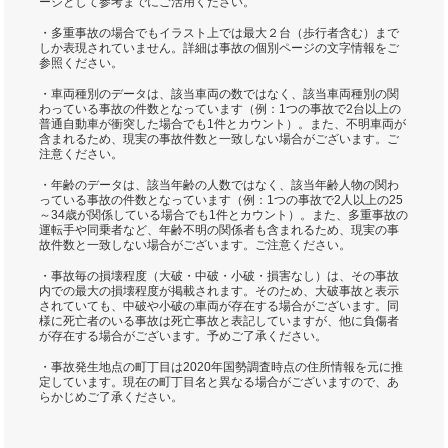
ージとして参考までにご活用ください。
・多重事故の場合でもイラスト上では最大２台（歩行者含む）まで
しか表現されていません。詳細は事故の個別ページの文字情報をご
参照ください。
・車両種別のデータは、該当車両の数ではなく、該当車両種別の関
わっている事故の件数となっています（例：1つの事故で2台以上の
普通自動車が衝突した場合でも1件とカウント）。また、不明車両が
含まれるため、現実の事故件数と一致しない場合がございます。ご
注意ください。
・年齢のデータは、該当年齢の人数ではなく、該当年齢人物の関わ
っている事故の件数となっています（例：1つの事故で2人以上の25
～34歳が関係している場合でも1件とカウント）。また、多重事故の
運転手や同乗者など、年齢不明の関係者も含まれるため、現実の事
故件数と一致しない場合がございます。ご注意ください。
・事故毎の損壊程度（大破・中破・小破・損害なし）は、その事故
内での最大の損壊程度が掲載されます。そのため、大破事故と表示
されていても、中破や小破の車両が存在する場合がございます。同
様に死亡者のいる事故は死亡事故と表記していますが、他に負傷者
が存在する場合がございます。予めご了承ください。
・事故発生地点の町丁目は2020年国勢調査時点の住所情報を元に推
定しています。現在の町丁目名と異なる場合がございますので、あ
らかじめご了承ください。