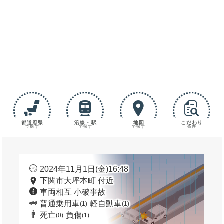
都道府県
沿線・駅
地図
こだわり
で探す
で探す
で探す
条件
2024年11月1日(金)16:48
下関市大坪本町 付近
車両相互 小破事故
普通乗用車
軽自動車
(1)
(1)
死亡
負傷
(0)
(1)