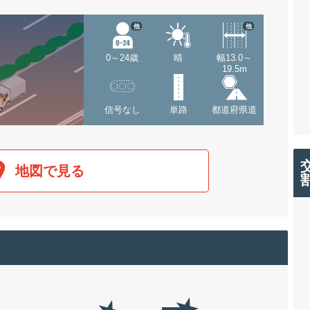
他
他
0～24歳
晴
幅13.0～
19.5m
信号なし
単路
都道府県道
地図で見る