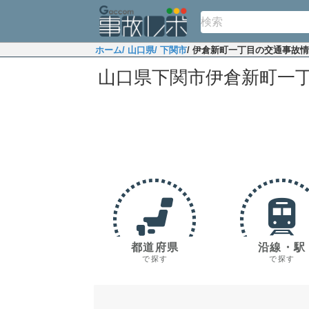
ホーム
/ 山口県
/ 下関市
/ 伊倉新町一丁目の交通事故
山口県下関市伊倉新町一
都道府県
沿線・駅
で探す
で探す