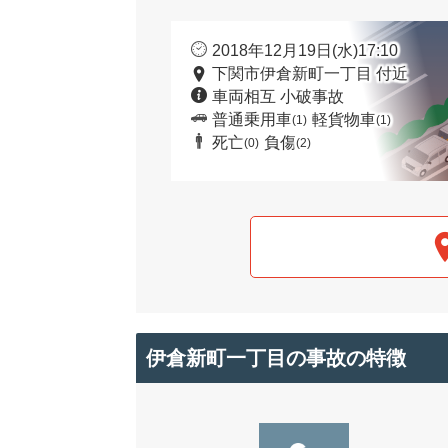
2018年12月19日(水)17:10
下関市伊倉新町一丁目 付近
車両相互 小破事故
普通乗用車
軽貨物車
(1)
(1)
死亡
負傷
(0)
(2)
伊倉新町一丁目の事故の特徴