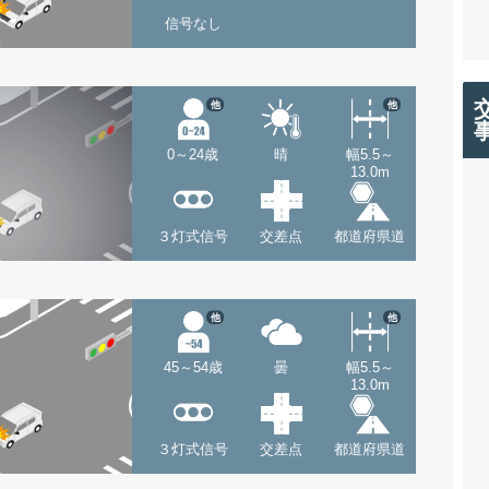
信号なし
他
他
0～24歳
晴
幅5.5～
13.0m
３灯式信号
交差点
都道府県道
他
他
45～54歳
曇
幅5.5～
13.0m
３灯式信号
交差点
都道府県道