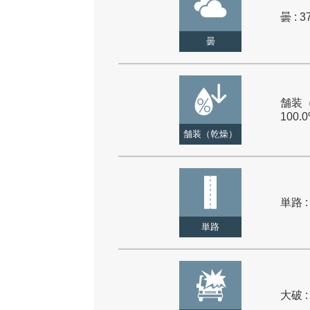
曇 : 3
曇
舗装（
100.
舗装（乾燥）
単路 :
単路
大破 :