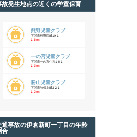
事故発生地点の近くの学童保育
熊野児童クラブ
下関市熊野西町10-1
1.3km
一の宮児童クラブ
下関市一の宮住吉1-8-1
1.6km
勝山児童クラブ
下関市秋根上町2-2-1
1.9km
交通事故の伊倉新町一丁目の年齢
割合