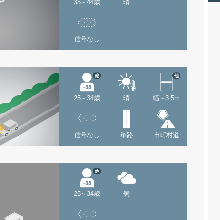
35～44歳
晴
信号なし
他
他
25～34歳
晴
幅～3.5m
信号なし
単路
市町村道
他
25～34歳
曇