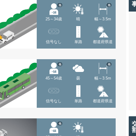
他
他
25～34歳
晴
幅～3.5m
信号なし
単路
都道府県道
他
他
45～54歳
曇
幅～3.5m
信号なし
単路
都道府県道
他
近