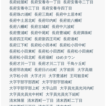
長府紺屋町
長府安養寺一丁目
長府安養寺二丁目
長府安養寺三丁目
長府安養寺四丁目
長府珠の浦町
長府三島町
長府中土居本町
長府中土居北町
長府印内町
長府前八幡町
長府八幡町
長府古城町
長府中六波町
長府豊浦町
長府中尾町
長府豊城町
長府満珠町
長府四王司町
長府新四王司町
長府港町
長府江下町
長府松小田本町
長府松小田中町
長府松小田東町
長府松小田西町
長府松小田南町
長府松小田北町
長府扇町
ゆめタウン
長府才川一丁目
長府才川二丁目
千鳥ケ丘町
長府羽衣南町
長府日の出町
大字前田
大字高畑
大字松小田
大字才川
大字豊浦村
王司観音町
大字宇部宇部西町
大字宇部宇部南町
大字宇部宇部上町
大字山田
大字員光員光河内町
大字員光員光中村町
大字員光員光下組町
清末陣屋
清末西町一丁目
清末西町二丁目