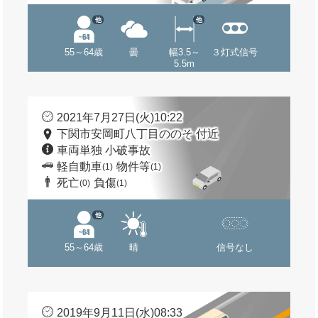
他
他
55～64歳
曇
幅3.5～
３灯式信号
5.5m
2021年7月27日(火)10:22
下関市安岡町八丁目ののそ 付近
車両単独 小破事故
軽自動車
物件等
(1)
(1)
死亡
負傷
(0)
(1)
他
55～64歳
晴
信号なし
2019年9月11日(水)08:33