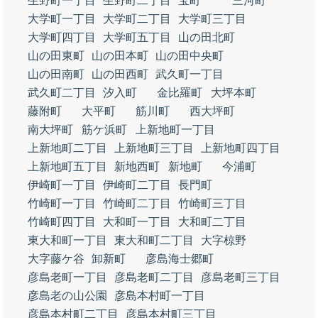
生野町一丁目
生野町二丁目
宝町
三河町
大学町一丁目
大学町二丁目
大学町三丁目
大学町四丁目
大学町五丁目
山の田北町
山の田東町
山の田本町
山の田中央町
山の田南町
山の田西町
武久町一丁目
武久町二丁目
汐入町
金比羅町
大坪本町
藤附町
大平町
筋川町
西大坪町
南大坪町
筋ケ浜町
上新地町一丁目
上新地町二丁目
上新地町三丁目
上新地町四丁目
上新地町五丁目
新地西町
新地町
今浦町
伊崎町一丁目
伊崎町二丁目
長門町
竹崎町一丁目
竹崎町二丁目
竹崎町三丁目
竹崎町四丁目
大和町一丁目
大和町二丁目
東大和町一丁目
東大和町二丁目
大字椋野
大字藤ケ谷
卸新町
彦島海士郷町
彦島老町一丁目
彦島老町二丁目
彦島老町三丁目
彦島老の山公園
彦島本村町一丁目
彦島本村町二丁目
彦島本村町三丁目