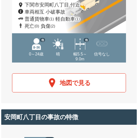
下関市安岡町八丁目 付近
車両相互 小破事故
普通貨物車
軽自動車
(1)
(1)
死亡
負傷
(0)
(2)
他
他
0～24歳
晴
幅5.5～
信号なし
9.0m
地図で見る
安岡町八丁目の事故の特徴