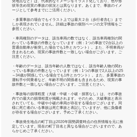
突地点など）は、代表的なイメージをイラスト化しており、色や形
状等含め現実の事故の状況とは異なります。あくまで、事故のイメ
ージとして参考までにご活用ください。
・多重事故の場合でもイラスト上では最大２台（歩行者含む）まで
しか表現されていません。詳細は事故の個別ページの文字情報をご
参照ください。
・車両種別のデータは、該当車両の数ではなく、該当車両種別の関
わっている事故の件数となっています（例：1つの事故で2台以上の
普通自動車が衝突した場合でも1件とカウント）。また、不明車両が
含まれるため、現実の事故件数と一致しない場合がございます。ご
注意ください。
・年齢のデータは、該当年齢の人数ではなく、該当年齢人物の関わ
っている事故の件数となっています（例：1つの事故で2人以上の25
～34歳が関係している場合でも1件とカウント）。また、多重事故の
運転手や同乗者など、年齢不明の関係者も含まれるため、現実の事
故件数と一致しない場合がございます。ご注意ください。
・事故毎の損壊程度（大破・中破・小破・損害なし）は、その事故
内での最大の損壊程度が掲載されます。そのため、大破事故と表示
されていても、中破や小破の車両が存在する場合がございます。同
様に死亡者のいる事故は死亡事故と表記していますが、他に負傷者
が存在する場合がございます。予めご了承ください。
・事故発生地点の町丁目は2020年国勢調査時点の住所情報を元に推
定しています。現在の町丁目名と異なる場合がございますので、あ
らかじめご了承ください。