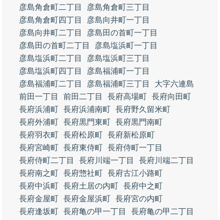
彦島角倉町二丁目
彦島角倉町三丁目
彦島角倉町四丁目
彦島向井町一丁目
彦島向井町二丁目
彦島田の首町一丁目
彦島田の首町二丁目
彦島塩浜町一丁目
彦島塩浜町二丁目
彦島塩浜町三丁目
彦島塩浜町四丁目
彦島福浦町一丁目
彦島福浦町二丁目
彦島福浦町三丁目
大字六連島
前田一丁目
前田二丁目
長府高場町
長府向田町
長府浜浦町
長府浜浦南町
長府野久留米町
長府外浦町
長府黒門東町
長府黒門南町
長府羽衣町
長府松原町
長府新松原町
長府宮崎町
長府東侍町
長府侍町一丁目
長府侍町二丁目
長府川端一丁目
長府川端二丁目
長府南之町
長府惣社町
長府古江小路町
長府中浜町
長府土居の内町
長府中之町
長府金屋町
長府金屋浜町
長府宮の内町
長府逢坂町
長府亀の甲一丁目
長府亀の甲二丁目