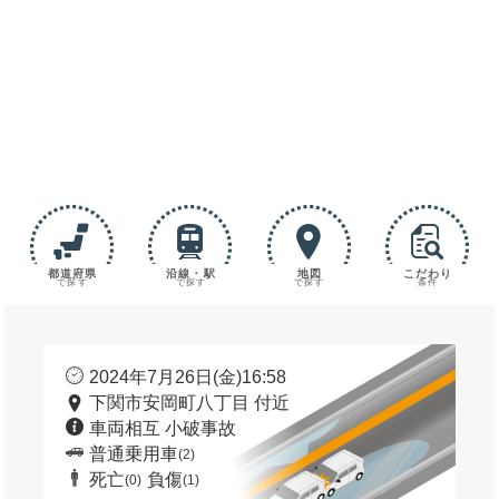
都道府県
沿線・駅
地図
こだわり
で探す
で探す
で探す
条件
2024年7月26日(金)16:58
下関市安岡町八丁目 付近
車両相互 小破事故
普通乗用車
(2)
死亡
負傷
(0)
(1)