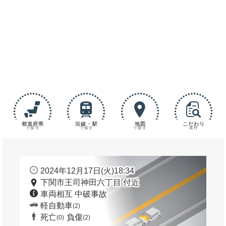
都道府県
沿線・駅
地図
こだわり
で探す
で探す
で探す
条件
2024年12月17日(火)18:34
下関市王司神田六丁目 付近
車両相互 中破事故
軽自動車
(2)
死亡
負傷
(0)
(2)