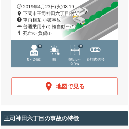
2019年4月23日(火)08:19
下関市王司神田六丁目 付近
車両相互 小破事故
普通乗用車
軽自動車
(1)
(2)
死亡
負傷
(0)
(1)
他
他
0～24歳
晴
幅5.5～
３灯式信号
9.0m
地図で見る
王司神田六丁目の事故の特徴