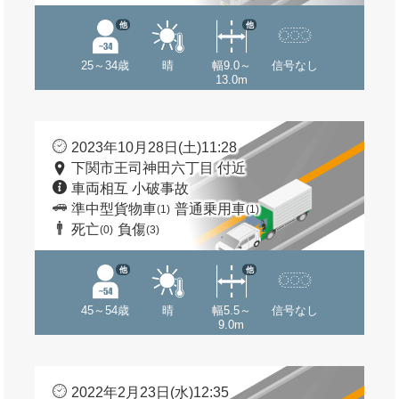
他
他
25～34歳
晴
幅9.0～
信号なし
13.0m
2023年10月28日(土)11:28
下関市王司神田六丁目 付近
車両相互 小破事故
準中型貨物車
普通乗用車
(1)
(1)
死亡
負傷
(0)
(3)
他
他
45～54歳
晴
幅5.5～
信号なし
9.0m
2022年2月23日(水)12:35