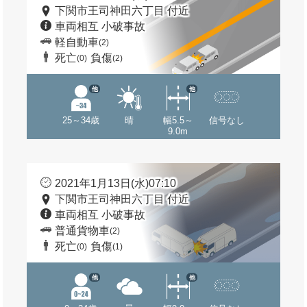
下関市王司神田六丁目 付近
車両相互 小破事故
軽自動車
(2)
死亡
負傷
(0)
(2)
他
他
25～34歳
晴
幅5.5～
信号なし
9.0m
2021年1月13日(水)07:10
下関市王司神田六丁目 付近
車両相互 小破事故
普通貨物車
(2)
死亡
負傷
(0)
(1)
他
他