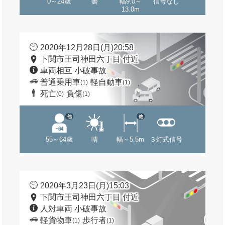
0～24歳
曇
幅9.0～
信号なし
13.0m
2020年12月28日(月)20:58
下関市王司神田六丁目 付近
車両相互 小破事故
普通乗用車
軽自動車
(1)
(1)
死亡
負傷
(0)
(1)
他
他
55～64歳
晴
幅～5.5m
３灯式信号
2020年3月23日(月)15:03
下関市王司神田六丁目 付近
人対車両 小破事故
軽貨物車
歩行者
(1)
(1)