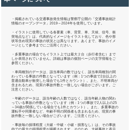
・掲載されている交通事故発生情報は警察庁公開の「交通事故統計
情報のオープンデータ」2019～2024年を使用しています。
・イラストに使用している各要素（車、背景、車、天候、信号、衝
突地点など）は、代表的なイメージをイラスト化しており、色や形
状等含め現実の事故の状況とは異なります。あくまで、事故のイメ
ージとして参考までにご活用ください。
・多重事故の場合でもイラスト上では最大２台（歩行者含む）まで
しか表現されていません。詳細は事故の個別ページの文字情報をご
参照ください。
・車両種別のデータは、該当車両の数ではなく、該当車両種別の関
わっている事故の件数となっています（例：1つの事故で2台以上の
普通自動車が衝突した場合でも1件とカウント）。また、不明車両が
含まれるため、現実の事故件数と一致しない場合がございます。ご
注意ください。
・年齢のデータは、該当年齢の人数ではなく、該当年齢人物の関わ
っている事故の件数となっています（例：1つの事故で2人以上の25
～34歳が関係している場合でも1件とカウント）。また、多重事故の
運転手や同乗者など、年齢不明の関係者も含まれるため、現実の事
故件数と一致しない場合がございます。ご注意ください。
・事故毎の損壊程度（大破・中破・小破・損害なし）は、その事故
内での最大の損壊程度が掲載されます。そのため、大破事故と表示