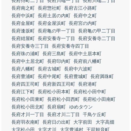
長府侍町二丁目
長府川端一丁目
長府川端二丁目
長府南之町
長府惣社町
長府古江小路町
長府中浜町
長府土居の内町
長府中之町
長府金屋町
長府金屋浜町
長府宮の内町
長府逢坂町
長府亀の甲一丁目
長府亀の甲二丁目
長府紺屋町
長府安養寺一丁目
長府安養寺二丁目
長府安養寺三丁目
長府安養寺四丁目
長府珠の浦町
長府三島町
長府中土居本町
長府中土居北町
長府印内町
長府前八幡町
長府八幡町
長府古城町
長府中六波町
長府豊浦町
長府中尾町
長府豊城町
長府満珠町
長府四王司町
長府新四王司町
長府港町
長府江下町
長府松小田本町
長府松小田中町
長府松小田東町
長府松小田西町
長府松小田南町
長府松小田北町
長府扇町
ゆめタウン
長府才川一丁目
長府才川二丁目
千鳥ケ丘町
長府羽衣南町
長府日の出町
大字前田
大字高畑
大字松小田
大字才川
大字豊浦村
王司観音町