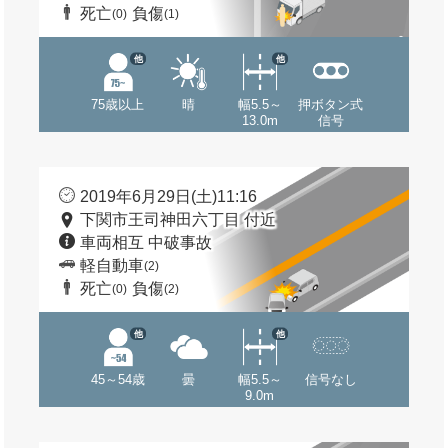
死亡
負傷
(0)
(1)
他
他
75歳以上
晴
幅5.5～
押ボタン式
13.0m
信号
2019年6月29日(土)11:16
下関市王司神田六丁目 付近
車両相互 中破事故
軽自動車
(2)
死亡
負傷
(0)
(2)
他
他
45～54歳
曇
幅5.5～
信号なし
9.0m