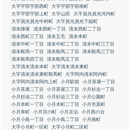
大字宇部宇部西町
大字宇部宇部南町
大字宇部宇部上町
大字山田
大字員光員光河内町
大字員光員光中村町
大字員光員光下組町
清末陣屋
清末西町一丁目
清末西町二丁目
清末西町三丁目
清末五毛
清末本町
清末中町一丁目
清末中町二丁目
清末中町三丁目
清末鞍馬一丁目
清末鞍馬二丁目
清末鞍馬三丁目
清末鞍馬四丁目
清末鞍馬五丁目
大字清末清末本町
大字清末清末東町
大字清末清末東町鞍馬町
大字阿内清末阿内町
大字阿内清末阿内上町
小月駅前
小月茶屋一丁目
小月茶屋二丁目
小月茶屋三丁目
小月杉迫一丁目
小月杉迫二丁目
小月杉迫三丁目
小月公園町
小月本町一丁目
小月本町二丁目
小月市原町
小月幸町
小月宮の町
小月京泊
小月西の台
小月小島一丁目
小月小島二丁目
小月南町
大字小月町一区町
大字小月町二区町