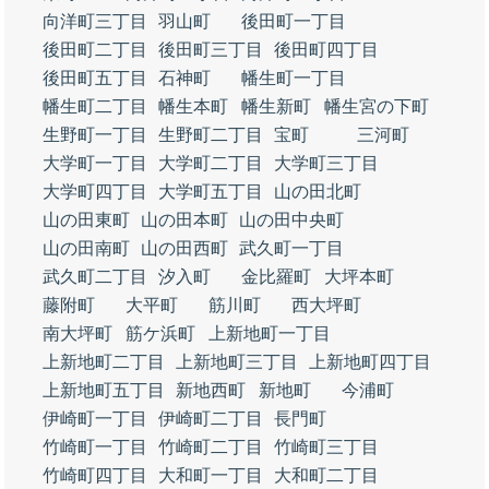
向洋町三丁目
羽山町
後田町一丁目
後田町二丁目
後田町三丁目
後田町四丁目
後田町五丁目
石神町
幡生町一丁目
幡生町二丁目
幡生本町
幡生新町
幡生宮の下町
生野町一丁目
生野町二丁目
宝町
三河町
大学町一丁目
大学町二丁目
大学町三丁目
大学町四丁目
大学町五丁目
山の田北町
山の田東町
山の田本町
山の田中央町
山の田南町
山の田西町
武久町一丁目
武久町二丁目
汐入町
金比羅町
大坪本町
藤附町
大平町
筋川町
西大坪町
南大坪町
筋ケ浜町
上新地町一丁目
上新地町二丁目
上新地町三丁目
上新地町四丁目
上新地町五丁目
新地西町
新地町
今浦町
伊崎町一丁目
伊崎町二丁目
長門町
竹崎町一丁目
竹崎町二丁目
竹崎町三丁目
竹崎町四丁目
大和町一丁目
大和町二丁目