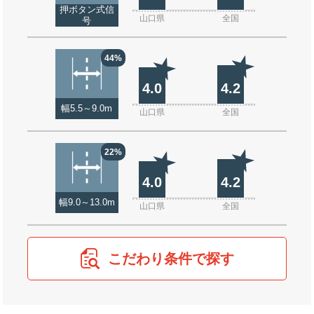
押ボタン式信
山口県
全国
号
44%
4.0
4.2
幅5.5～9.0m
山口県
全国
22%
4.0
4.2
幅9.0～13.0m
山口県
全国
こだわり条件で探す