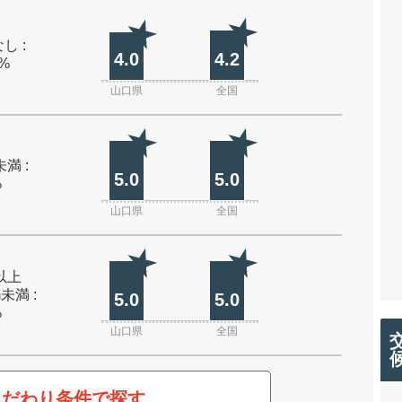
し :
4.0
4.2
0%
山口県
全国
未満 :
5.0
5.0
%
山口県
全国
m以上
m未満 :
5.0
5.0
%
山口県
全国
こだわり条件で探す