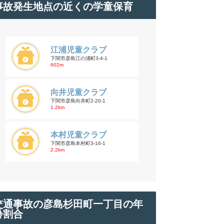
事故発生地点の近くの学童保育
江浦児童クラブ
下関市彦島江の浦町3-4-1
602m
向井児童クラブ
下関市彦島向井町2-20-1
1.2km
本村児童クラブ
下関市彦島本村町3-16-1
2.2km
交通事故の彦島杉田町一丁目の年
齢割合