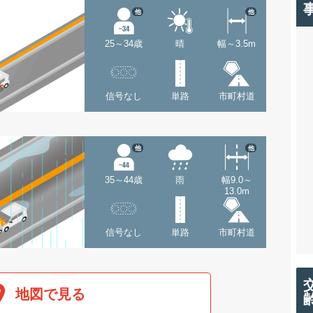
他
他
25～34歳
晴
幅～3.5m
信号なし
単路
市町村道
他
他
35～44歳
雨
幅9.0～
13.0m
信号なし
単路
市町村道
地図で見る