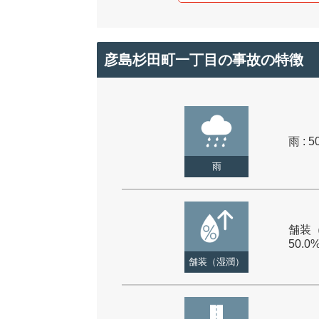
彦島杉田町一丁目の事故の特徴
雨 : 5
雨
舗装（
50.0
舗装（湿潤）