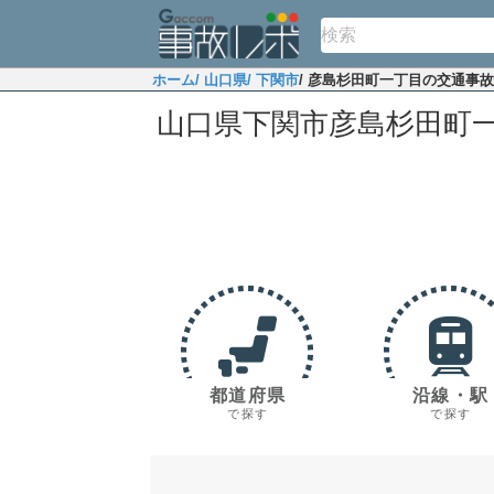
ホーム
/ 山口県
/ 下関市
/ 彦島杉田町一丁目の交通事
山口県下関市彦島杉田町
都道府県
沿線・駅
で探す
で探す