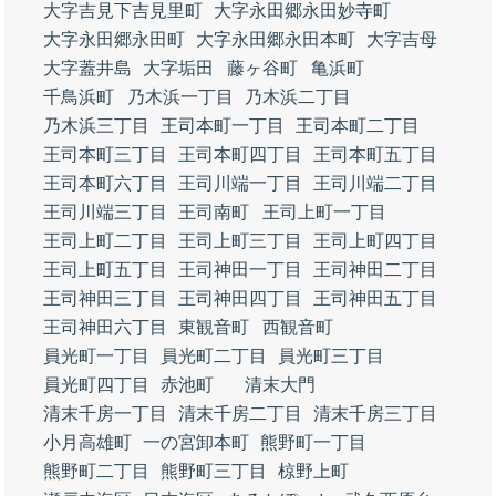
大字吉見下吉見里町
大字永田郷永田妙寺町
大字永田郷永田町
大字永田郷永田本町
大字吉母
大字蓋井島
大字垢田
藤ヶ谷町
亀浜町
千鳥浜町
乃木浜一丁目
乃木浜二丁目
乃木浜三丁目
王司本町一丁目
王司本町二丁目
王司本町三丁目
王司本町四丁目
王司本町五丁目
王司本町六丁目
王司川端一丁目
王司川端二丁目
王司川端三丁目
王司南町
王司上町一丁目
王司上町二丁目
王司上町三丁目
王司上町四丁目
王司上町五丁目
王司神田一丁目
王司神田二丁目
王司神田三丁目
王司神田四丁目
王司神田五丁目
王司神田六丁目
東観音町
西観音町
員光町一丁目
員光町二丁目
員光町三丁目
員光町四丁目
赤池町
清末大門
清末千房一丁目
清末千房二丁目
清末千房三丁目
小月高雄町
一の宮卸本町
熊野町一丁目
熊野町二丁目
熊野町三丁目
椋野上町