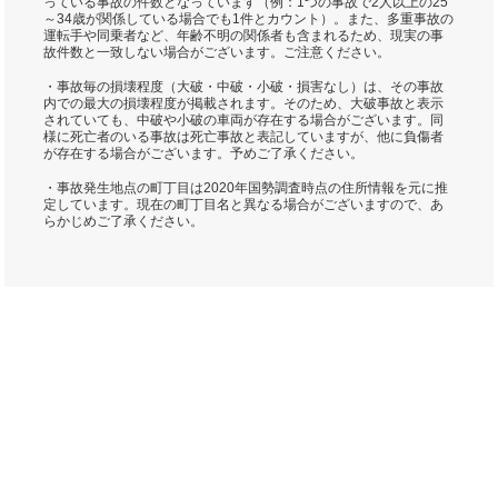
っている事故の件数となっています（例：1つの事故で2人以上の25
～34歳が関係している場合でも1件とカウント）。また、多重事故の
運転手や同乗者など、年齢不明の関係者も含まれるため、現実の事
故件数と一致しない場合がございます。ご注意ください。
・事故毎の損壊程度（大破・中破・小破・損害なし）は、その事故
内での最大の損壊程度が掲載されます。そのため、大破事故と表示
されていても、中破や小破の車両が存在する場合がございます。同
様に死亡者のいる事故は死亡事故と表記していますが、他に負傷者
が存在する場合がございます。予めご了承ください。
・事故発生地点の町丁目は2020年国勢調査時点の住所情報を元に推
定しています。現在の町丁目名と異なる場合がございますので、あ
らかじめご了承ください。