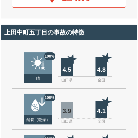
上田中町五丁目の事故の特徴
100%
4.5
4.8
晴
山口県
全国
100%
3.9
4.1
舗装（乾燥）
山口県
全国