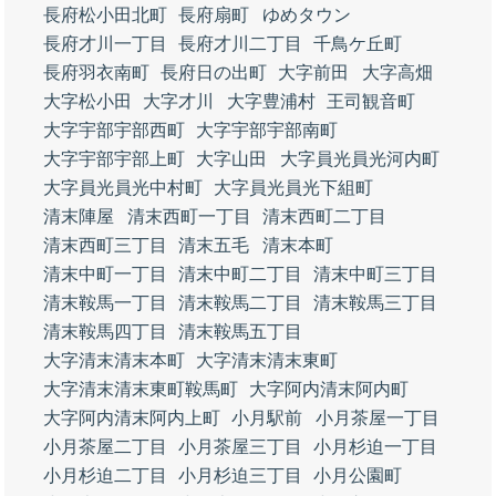
長府松小田北町
長府扇町
ゆめタウン
長府才川一丁目
長府才川二丁目
千鳥ケ丘町
長府羽衣南町
長府日の出町
大字前田
大字高畑
大字松小田
大字才川
大字豊浦村
王司観音町
大字宇部宇部西町
大字宇部宇部南町
大字宇部宇部上町
大字山田
大字員光員光河内町
大字員光員光中村町
大字員光員光下組町
清末陣屋
清末西町一丁目
清末西町二丁目
清末西町三丁目
清末五毛
清末本町
清末中町一丁目
清末中町二丁目
清末中町三丁目
清末鞍馬一丁目
清末鞍馬二丁目
清末鞍馬三丁目
清末鞍馬四丁目
清末鞍馬五丁目
大字清末清末本町
大字清末清末東町
大字清末清末東町鞍馬町
大字阿内清末阿内町
大字阿内清末阿内上町
小月駅前
小月茶屋一丁目
小月茶屋二丁目
小月茶屋三丁目
小月杉迫一丁目
小月杉迫二丁目
小月杉迫三丁目
小月公園町