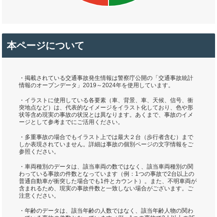
本ページについて
・掲載されている交通事故発生情報は警察庁公開の「交通事故統計
情報のオープンデータ」2019～2024年を使用しています。
・イラストに使用している各要素（車、背景、車、天候、信号、衝
突地点など）は、代表的なイメージをイラスト化しており、色や形
状等含め現実の事故の状況とは異なります。あくまで、事故のイメ
ージとして参考までにご活用ください。
・多重事故の場合でもイラスト上では最大２台（歩行者含む）まで
しか表現されていません。詳細は事故の個別ページの文字情報をご
参照ください。
・車両種別のデータは、該当車両の数ではなく、該当車両種別の関
わっている事故の件数となっています（例：1つの事故で2台以上の
普通自動車が衝突した場合でも1件とカウント）。また、不明車両が
含まれるため、現実の事故件数と一致しない場合がございます。ご
注意ください。
・年齢のデータは、該当年齢の人数ではなく、該当年齢人物の関わ