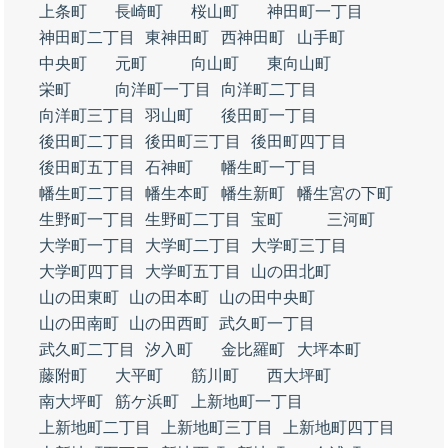
上条町
長崎町
桜山町
神田町一丁目
神田町二丁目
東神田町
西神田町
山手町
中央町
元町
向山町
東向山町
栄町
向洋町一丁目
向洋町二丁目
向洋町三丁目
羽山町
後田町一丁目
後田町二丁目
後田町三丁目
後田町四丁目
後田町五丁目
石神町
幡生町一丁目
幡生町二丁目
幡生本町
幡生新町
幡生宮の下町
生野町一丁目
生野町二丁目
宝町
三河町
大学町一丁目
大学町二丁目
大学町三丁目
大学町四丁目
大学町五丁目
山の田北町
山の田東町
山の田本町
山の田中央町
山の田南町
山の田西町
武久町一丁目
武久町二丁目
汐入町
金比羅町
大坪本町
藤附町
大平町
筋川町
西大坪町
南大坪町
筋ケ浜町
上新地町一丁目
上新地町二丁目
上新地町三丁目
上新地町四丁目