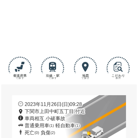
都道府県
沿線・駅
地図
こだわり
で探す
で探す
で探す
条件
2023年11月26日(日)09:28
下関市上田中町五丁目 付近
車両相互 小破事故
普通乗用車
軽自動車
(1)
(1)
死亡
負傷
(0)
(2)