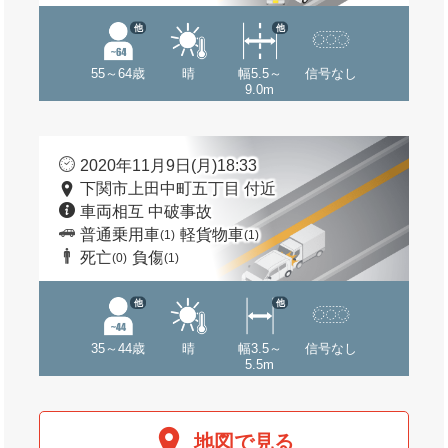
他
他
55～64歳
晴
幅5.5～
信号なし
9.0m
2020年11月9日(月)18:33
下関市上田中町五丁目 付近
車両相互 中破事故
普通乗用車
軽貨物車
(1)
(1)
死亡
負傷
(0)
(1)
他
他
35～44歳
晴
幅3.5～
信号なし
5.5m
地図で見る