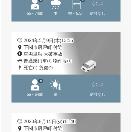
65～74歳
雨
幅～5.5m
信号なし
2024年5月9日(木)13:55
下関市唐戸町 付近
車両単独 大破事故
普通乗用車
物件等
(1)
(1)
死亡
負傷
(1)
(0)
他
55～64歳
晴
信号なし
2023年8月15日(火)11:40
下関市唐戸町 付近