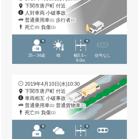
下関市唐戸町 付近
人対車両 小破事故
普通乗用車
歩行者
(1)
(1)
死亡
負傷
(0)
(1)
他
他
25～34歳
晴
幅5.5～
信号なし
9.0m
2019年4月10日(水)10:30
下関市唐戸町 付近
車両相互 小破事故
普通乗用車
普通貨物車
(1)
(1)
死亡
負傷
(0)
(1)
他
他