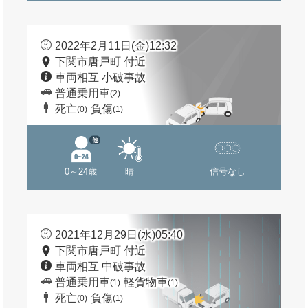
2022年2月11日(金)12:32
下関市唐戸町 付近
車両相互 小破事故
普通乗用車
(2)
死亡
負傷
(0)
(1)
他
0～24歳
晴
信号なし
2021年12月29日(水)05:40
下関市唐戸町 付近
車両相互 中破事故
普通乗用車
軽貨物車
(1)
(1)
死亡
負傷
(0)
(1)