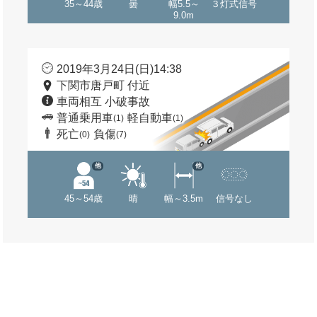
35～44歳
曇
幅5.5～
３灯式信号
9.0m
2019年3月24日(日)14:38
下関市唐戸町 付近
車両相互 小破事故
普通乗用車
軽自動車
(1)
(1)
死亡
負傷
(0)
(7)
他
他
45～54歳
晴
幅～3.5m
信号なし