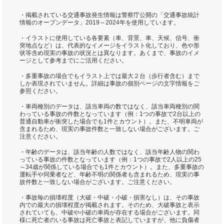
・掲載されている交通事故発生情報は警察庁公開の「交通事故統計
情報のオープンデータ」2019～2024年を使用しています。
・イラストに使用している各要素（車、背景、車、天候、信号、衝
突地点など）は、代表的なイメージをイラスト化しており、色や形
状等含め現実の事故の状況とは異なります。あくまで、事故のイメ
ージとして参考までにご活用ください。
・多重事故の場合でもイラスト上では最大２台（歩行者含む）まで
しか表現されていません。詳細は事故の個別ページの文字情報をご
参照ください。
・車両種別のデータは、該当車両の数ではなく、該当車両種別の関
わっている事故の件数となっています（例：1つの事故で2台以上の
普通自動車が衝突した場合でも1件とカウント）。また、不明車両が
含まれるため、現実の事故件数と一致しない場合がございます。ご
注意ください。
・年齢のデータは、該当年齢の人数ではなく、該当年齢人物の関わ
っている事故の件数となっています（例：1つの事故で2人以上の25
～34歳が関係している場合でも1件とカウント）。また、多重事故の
運転手や同乗者など、年齢不明の関係者も含まれるため、現実の事
故件数と一致しない場合がございます。ご注意ください。
・事故毎の損壊程度（大破・中破・小破・損害なし）は、その事故
内での最大の損壊程度が掲載されます。そのため、大破事故と表示
されていても、中破や小破の車両が存在する場合がございます。同
様に死亡者のいる事故は死亡事故と表記していますが、他に負傷者