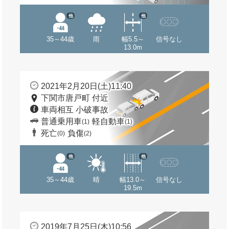
他
他
35～44歳
雨
幅5.5～
信号なし
13.0m
2021年2月20日(土)11:40
下関市唐戸町 付近
車両相互 小破事故
普通乗用車
軽自動車
(1)
(1)
死亡
負傷
(0)
(2)
他
他
35～44歳
晴
幅13.0～
信号なし
19.5m
2019年7月25日(木)10:56