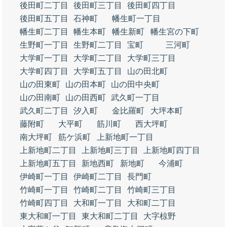
後田町二丁目
後田町三丁目
後田町四丁目
後田町五丁目
石神町
幡生町一丁目
幡生町二丁目
幡生本町
幡生新町
幡生宮の下町
生野町一丁目
生野町二丁目
宝町
三河町
大学町一丁目
大学町二丁目
大学町三丁目
大学町四丁目
大学町五丁目
山の田北町
山の田東町
山の田本町
山の田中央町
山の田南町
山の田西町
武久町一丁目
武久町二丁目
汐入町
金比羅町
大坪本町
藤附町
大平町
筋川町
西大坪町
南大坪町
筋ケ浜町
上新地町一丁目
上新地町二丁目
上新地町三丁目
上新地町四丁目
上新地町五丁目
新地西町
新地町
今浦町
伊崎町一丁目
伊崎町二丁目
長門町
竹崎町一丁目
竹崎町二丁目
竹崎町三丁目
竹崎町四丁目
大和町一丁目
大和町二丁目
東大和町一丁目
東大和町二丁目
大字椋野