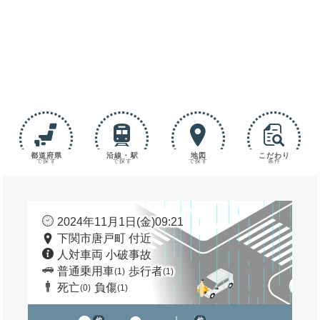
都道府県
沿線・駅
地図
こだわり
で探す
で探す
で探す
条件
2024年11月1日(金)09:21
下関市唐戸町 付近
人対車両 小破事故
普通乗用車
歩行者
(1)
(1)
死亡
負傷
(0)
(1)
他
他