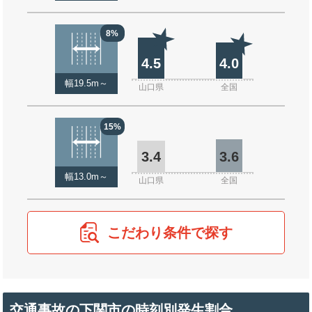
8%
4.5
4.0
幅19.5m～
山口県
全国
15%
3.4
3.6
幅13.0m～
山口県
全国
こだわり条件で探す
交通事故の下関市の時刻別発生割合