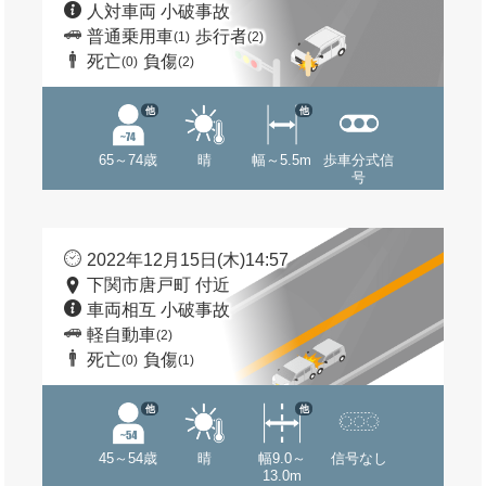
人対車両 小破事故
普通乗用車
歩行者
(1)
(2)
死亡
負傷
(0)
(2)
他
他
65～74歳
晴
幅～5.5m
歩車分式信
号
2022年12月15日(木)14:57
下関市唐戸町 付近
車両相互 小破事故
軽自動車
(2)
死亡
負傷
(0)
(1)
他
他
45～54歳
晴
幅9.0～
信号なし
13.0m