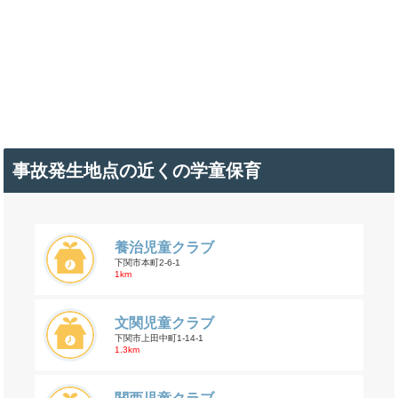
事故発生地点の近くの学童保育
養治児童クラブ
下関市本町2-6-1
1km
文関児童クラブ
下関市上田中町1-14-1
1.3km