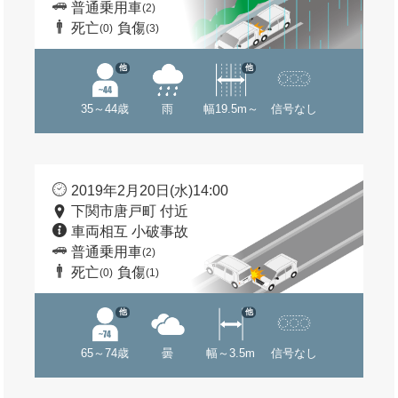
普通乗用車
(2)
死亡
負傷
(0)
(3)
他
他
35～44歳
雨
幅19.5m～
信号なし
2019年2月20日(水)14:00
下関市唐戸町 付近
車両相互 小破事故
普通乗用車
(2)
死亡
負傷
(0)
(1)
他
他
65～74歳
曇
幅～3.5m
信号なし