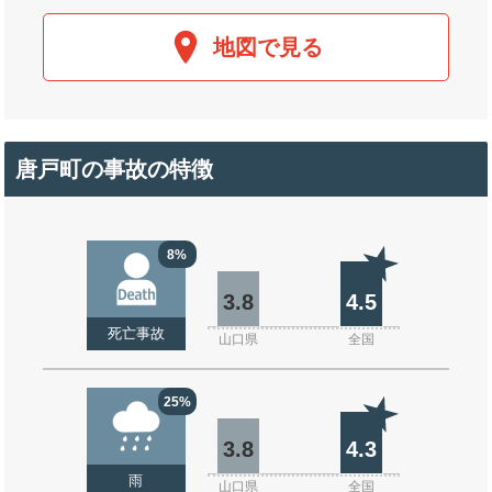
地図で見る
唐戸町の事故の特徴
8%
3.8
4.5
死亡事故
山口県
全国
25%
3.8
4.3
雨
山口県
全国